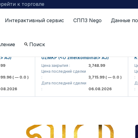
рейти к торговле
Интерактивный сервис
СППЗ Nego
Данные по
вление
Поиск
J)
UZMKP (<O'zmetkombinat> AJ)
KVTS
Цена закрытия :
3,748.99
Цена 
Цена последний сделки
Цена
.96
( — 0.0 )
:
3,715.99
( — 0.0 )
:
Дата последней сделки
Дата
.2026
:
06.08.2026
: