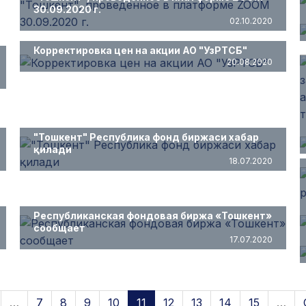
30.09.2020 г.
02.10.2020
Корректировка цен на акции АО "УзРТСБ"
20.08.2020
"Тошкент" Республика фонд биржаси хабар
қилади
18.07.2020
Республиканская фондовая биржа «Тошкент»
сообщает
17.07.2020
…
7
8
9
10
11
12
13
14
15
…