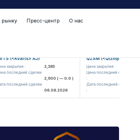
 рынку
Пресс-центр
О нас
 (<Kvarts> AJ)
QZSM (<Qizilqumsement> 
закрытия :
2,385
Цена закрытия :
1,208
 последний сделки
Цена последний сделки
2,900
( — 0.0 )
:
1,200
 последней сделки
Дата последней сделки
06.08.2026
:
06.08