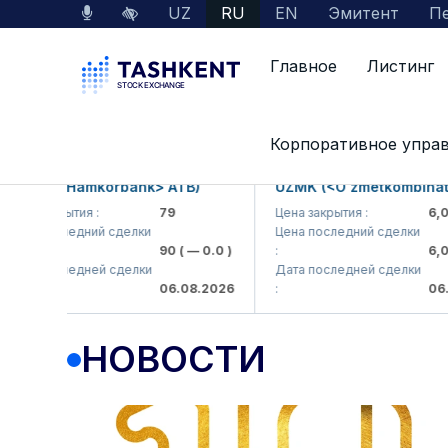
UZ
RU
EN
Эмитент
Пе
Главное
Листинг
Пресс-центр
Новости
Корпоративное упра
MKB (<Hamkorbank> ATB)
UZMK (<O'zmetkombinat> A
на закрытия :
79
Цена закрытия :
6,099
на последний сделки
Цена последний сделки
90
( — 0.0 )
:
6,099
та последней сделки
Дата последней сделки
06.08.2026
:
06.08
НОВОСТИ