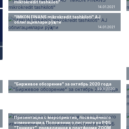
mikrokredit tashkiloti"
14.01.2021
"IMKON FINANS mikrokredit tashkiloti" AJ
облигациялари рўҳати
14.01.2021
"Биржевое обозрение" за октябрь 2020 года
09.11.2020
Презентация с мероприятия, посвящённого
изменениям в Положении о листинге на РФБ
"Тошкент", проведенное в платформе ZOOM