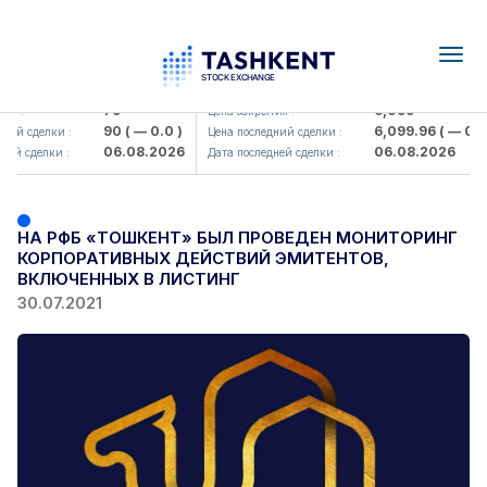
Togg
navig
Hamkorbank> ATB)
UZMK (<O'zmetkombinat> AJ)
79
6,099
я :
Цена закрытия :
90
( — 0.0 )
6,099.96
( — 0.0 
ий сделки :
Цена последний сделки :
06.08.2026
06.08.2026
ей сделки :
Дата последней сделки :
НА РФБ «ТОШКЕНТ» БЫЛ ПРОВЕДЕН МОНИТОРИНГ
КОРПОРАТИВНЫХ ДЕЙСТВИЙ ЭМИТЕНТОВ,
ВКЛЮЧЕННЫХ В ЛИСТИНГ
30.07.2021