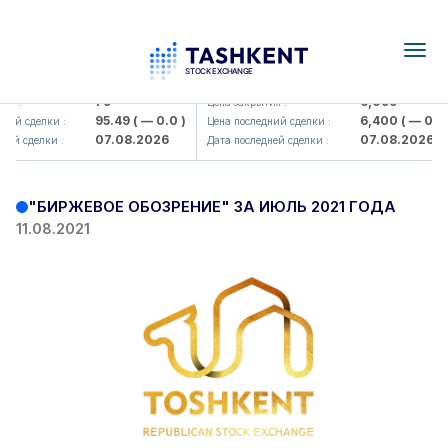
Togg
navig
Hamkorbank> ATB)
UZMK (<O'zmetkombinat> AJ)
79
6,099
ия :
Цена закрытия :
95.49
( — 0.0 )
6,400
( — 0.0 
ний сделки :
Цена последний сделки :
07.08.2026
07.08.2026
ней сделки :
Дата последней сделки :
"БИРЖЕВОЕ ОБОЗРЕНИЕ" ЗА ИЮЛЬ 2021 ГОДА
11.08.2021