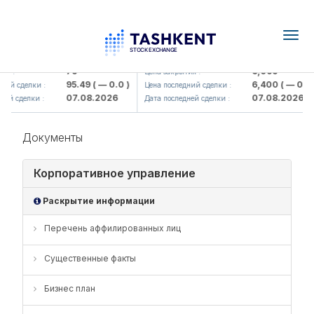
Togg
navig
Hamkorbank> ATB)
UZMK (<O'zmetkombinat> AJ)
79
6,099
я :
Цена закрытия :
95.49
( — 0.0 )
6,400
( — 0.0 )
ний сделки :
Цена последний сделки :
07.08.2026
07.08.2026
ей сделки :
Дата последней сделки :
Документы
Корпоративное управление
Раскрытие информации
Перечень аффилированных лиц
Существенные факты
Бизнес план