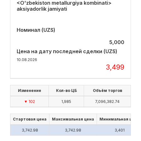
<O'zbekiston metallurgiya kombinati>
aksiyadorlik jamiyati
Номинал (UZS)
5,000
Цена на дату последней сделки (UZS)
10.08.2026
3,499
Изменение
Кол-во ЦБ
Объём торгов
▼ 102
1,985
7,096,382.74
Стартовая цена
Максимальная цена
Минимальная цена
3,742.98
3,742.98
3,401