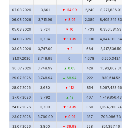
10 авг.,
3,500
▼ 101
58
203,000
12:20
07.08.2026
3,601
▼ 114.99
2,240
8,271,836.01
10 авг.,
06.08.2026
3,715.99
▼ 8.01
2,389
8,405,245.83
3,500
▼ 101
11
38,500
12:18
05.08.2026
3,724
▼ 10
1,733
6,356,581.53
10 авг.,
3,500
▼ 101
71
248,500
12:18
04.08.2026
3,734
▼ 13.99
1,338
4,844,313.64
10 авг.,
03.08.2026
3,747.99
▼ 1
664
2,417,536.59
3,500
▼ 101
1
3,500
12:17
31.07.2026
3,748.99
0
1,678
6,250,342.1
10 авг.,
3,500
▼ 101
95
332,500
12:17
30.07.2026
3,748.99
▲ 0.05
428
1,593,662.31
10 авг.,
29.07.2026
3,748.94
▲ 68.94
222
830,514.52
3,500
▼ 101
1
3,500
12:16
28.07.2026
3,680
▼ 112
854
3,097,423.66
10 авг.,
3,500
▼ 101
8
28,000
12:15
27.07.2026
3,792
▲ 12
467
1,749,856.43
10 авг.,
24.07.2026
3,780
▼ 19.99
368
1,394,768.24
3,500
▼ 101
1
3,500
12:13
23.07.2026
3,799.99
▼ 0.01
187
703,086.73
10 авг.,
3,500
▼ 101
10
35,000
12:13
22.07.2026
3,800
▼ 39.98
228
851,397.46