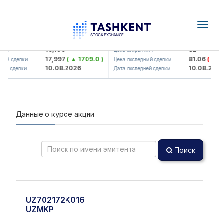
Togg
navig
Olmaliq KMK> AJ)
KFSK (<Kafolat sug'urta kompa
16,100
82
я :
Цена закрытия :
17,997
( ▲ 1709.0 )
81.06
( ▼ 2
ий сделки :
Цена последний сделки :
10.08.2026
10.08.202
й сделки :
Дата последней сделки :
Данные о курсе акции
Поиск
UZ702172K016
UZMKP