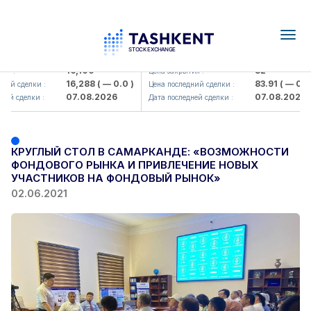
Togg
navig
lmaliq KMK> AJ)
KFSK (<Kafolat sug'urta kompaniyas
16,100
82
:
Цена закрытия :
16,288
( — 0.0 )
83.91
( — 0.0 )
 сделки :
Цена последний сделки :
07.08.2026
07.08.2026
сделки :
Дата последней сделки :
КРУГЛЫЙ СТОЛ В САМАРКАНДЕ: «ВОЗМОЖНОСТИ
ФОНДОВОГО РЫНКА И ПРИВЛЕЧЕНИЕ НОВЫХ
УЧАСТНИКОВ НА ФОНДОВЫЙ РЫНОК»
02.06.2021