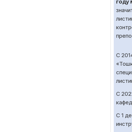
году 
значи
листи
контр
препо
С 201
«Тошк
специ
листин
С 202
кафед
С 1 д
инстр