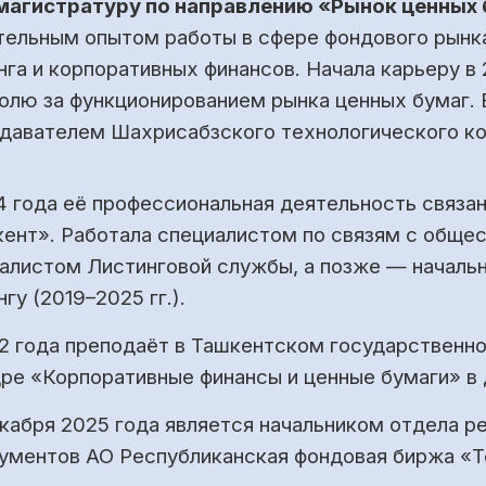
магистратуру по направлению «Рынок ценных 
тельным опытом работы в сфере фондового рынка
нга и корпоративных финансов. Начала карьеру в 
олю за функционированием рынка ценных бумаг. 
давателем Шахрисабзского технологического к
4 года её профессиональная деятельность связа
ент». Работала специалистом по связям с обще
алистом Листинговой службы, а позже — начальн
гу (2019–2025 гг.).
2 года преподаёт в Ташкентском государственн
ре «Корпоративные финансы и ценные бумаги» в
екабря 2025 года является начальником отдела р
ументов АО Республиканская фондовая биржа «Т