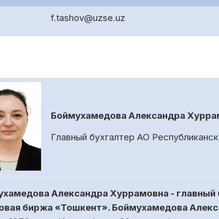
f.tashov@uzse.uz
Боймухамедова Александра Хурра
Главный бухгалтер АО Республиканс
хамедова Александра Хуррамовна - главный 
овая биржа «Тошкент». Боймухамедова Алекс