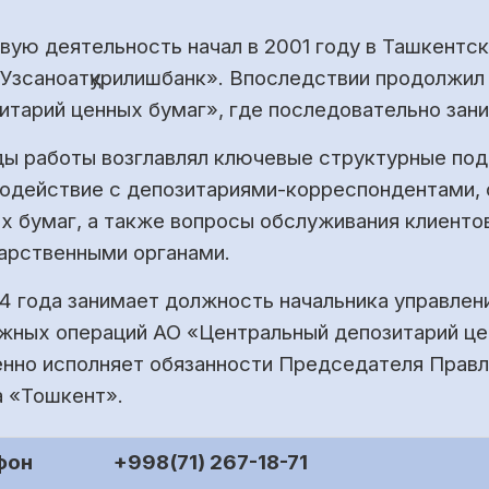
вую деятельность начал в 2001 году в Ташкентс
Узсаноатқурилишбанк». Впоследствии продолжил
итарий ценных бумаг», где последовательно зан
ды работы возглавлял ключевые структурные по
одействие с депозитариями-корреспондентами,
х бумаг, а также вопросы обслуживания клиенто
арственными органами.
4 года занимает должность начальника управлени
жных операций АО «Центральный депозитарий це
нно исполняет обязанности Председателя Правл
 «Тошкент».
фон
+998(71) 267-18-71