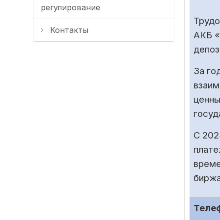
регулирование
Трудо
Контакты
АКБ «
депоз
За го
взаим
ценны
госуд
С 202
плате
време
биржа
Теле