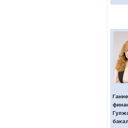
Гание
финан
Гулжа
бакал