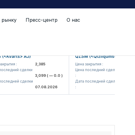
 рынку
Пресс-центр
О нас
varts> AJ)
QZSM (<Qizilqumsement> AJ)
тия :
2,385
Цена закрытия :
1,208
едний сделки
Цена последний сделки
3,099
( — 0.0 )
:
1,220
( — 0.
едней сделки
Дата последней сделки
07.08.2026
:
07.08.2026