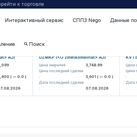
рейти к торговле
Интерактивный сервис
СППЗ Nego
Данные по
вление
Поиск
AJ)
UZMKP (<O'zmetkombinat> AJ)
KVTS (<K
Цена закрытия :
3,748.99
Цена закры
Цена последний сделки
Цена посл
0
( — 0.0 )
:
3,601
( — 0.0 )
:
Дата последней сделки
Дата посл
.2026
:
07.08.2026
: