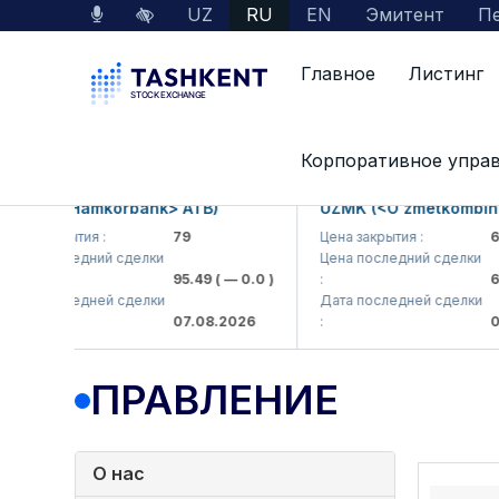
UZ
RU
EN
Эмитент
Пе
Главное
Листинг
Главная
О нас
Правление
Корпоративное упра
B (<Hamkorbank> ATB)
UZMK (<O'zmetkombinat> 
 закрытия :
79
Цена закрытия :
6,099
 последний сделки
Цена последний сделки
95.49
( — 0.0 )
:
6,40
 последней сделки
Дата последней сделки
07.08.2026
:
07.08
ПРАВЛЕНИЕ
О нас