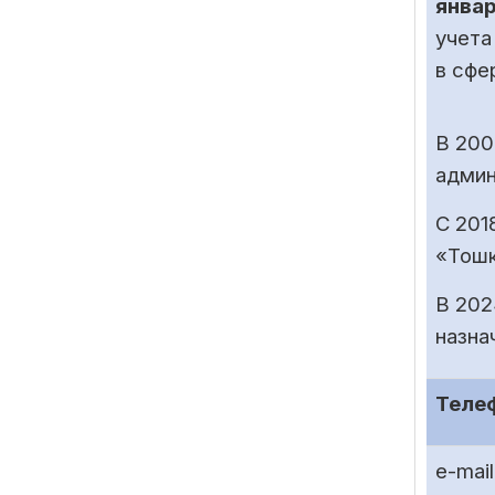
январ
учета
в сфе
В 200
админ
С 201
«Тошк
В 202
назна
Теле
e-mail