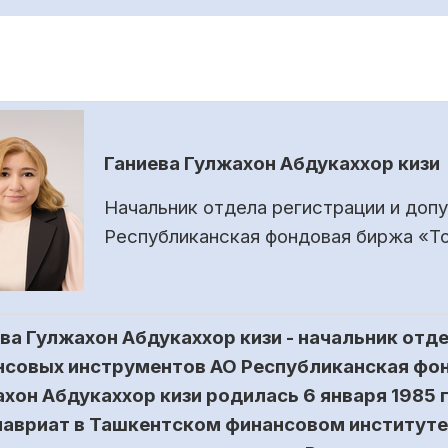
Ганиева Гулжахон Абдукаххор кизи
Начальник отдела регистрации и доп
Республиканская фондовая биржа «Т
ва Гулжахон Абдукаххор кизи - начальник отд
совых инструментов АО Республиканская фон
хон Абдукаххор кизи родилась 6 января 1985 г
авриат в Ташкентском финансовом институте 