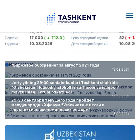
Togg
navig
lmaliq KMK> AJ)
KFSK (<Kafolat sug'urta kompani
16,100
82
:
Цена закрытия :
17,000
( ▲ 712.0 )
82
( ▼ 1.91 )
 сделки :
Цена последний сделки :
10.08.2026
10.08.2026
 сделки :
Дата последней сделки :
НОВОСТИ
"Биржевое обозрение" за август 2021 года
13.09.2021
Joriy yilning 29-30 sentabr kunlari Toshkent shahrida
"O'zbekiston: Iqtisodiy islohotlar sarhisobi va istiqboli"
mavzusidagi Forum o'tkaziladi.
13.09.2021
29-30 сентября текущего года пройдет
международный форум "Узбекистан: итоги и
перспективы экономических реформ".
13.09.2021