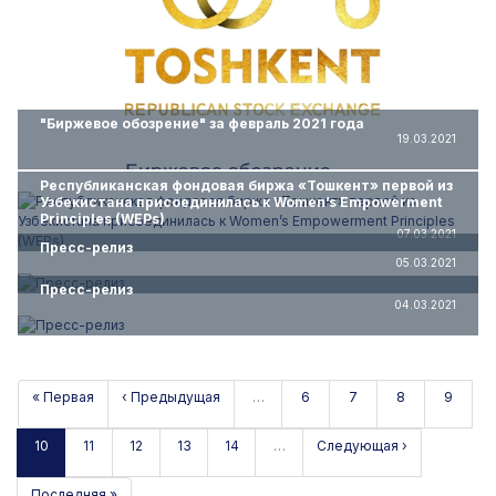
"Биржевое обозрение" за февраль 2021 года
19.03.2021
Республиканская фондовая биржа «Тошкент» первой из
Узбекистана присоединилась к Women’s Empowerment
Principles (WEPs)
07.03.2021
Пресс-релиз
05.03.2021
Пресс-релиз
04.03.2021
« Первая
‹ Предыдущая
…
6
7
8
9
10
11
12
13
14
…
Следующая ›
Последняя »