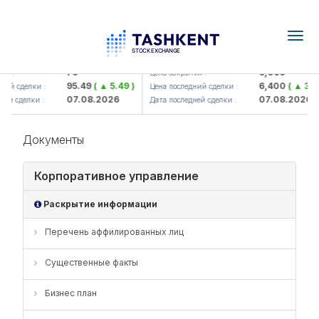
Togg
navig
amkorbank> ATB)
UZMK (<O'zmetkombinat> AJ)
79
6,099
я :
Цена закрытия :
95.49
( ▲ 5.49 )
6,400
( ▲ 300.
ий сделки :
Цена последний сделки :
07.08.2026
07.08.2026
ей сделки :
Дата последней сделки :
Документы
Корпоративное управление
Раскрытие информации
Перечень аффилированных лиц
Существенные факты
Бизнес план