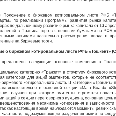
в Положение о биржевом котировальном листе РФБ «
карты» по реализации Программы развития рынка капит
ерах по дальнейшему развитию рынка капитала от 13 апрел
олнений в Правила торгов с ценными бумагами на РФБ «
венными активами касательно рассмотрения ввода в пр
ленные на биржевые торги.
ие о биржевом котировальном листе РФБ «Тошкент»
(
и предложены следующие основные изменения в Полож
циальную категорию «Транзит» в структуру биржевого кот
ная категория для акций эмитентов, которые не соответ
 биржевого котировального листа. В категории «Транзит» 
гам исключительно в основной секции «Main Board» «St
ния случаев при котором эмитенты стремятся попасть
и акций в секции переговорного аукциона, основная цель 
овершенствования механизма котирования в зависимости 
ак как настоящие время наблюдаются моменты резких ска
в частности, подразумевающие разделения акций по сле