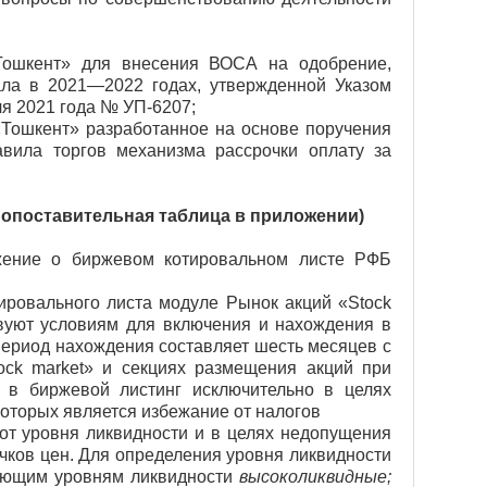
Тошкент» для внесения ВОСА на одобрение,
ала в 2021—2022 годах, утвержденной Указом
я 2021 года № УП-6207;
Тошкент» разработанное на основе поручения
авила торгов механизма рассрочки оплату за
Сопоставительная таблица в приложении)
ение о биржевом котировальном листе РФБ
ировального листа модуле Рынок акций «Stock
ствуют условиям для включения и нахождения в
период нахождения составляет шесть месяцев с
ock market» и секциях размещения акций при
 в биржевой листинг исключительно в целях
которых является избежание от налогов
от уровня ликвидности и в целях недопущения
чков цен. Для определения уровня ликвидности
дующим уровням ликвидности
высоколиквидные;