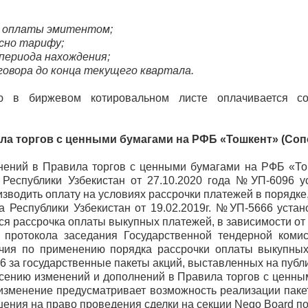
я оплаты эмитентом;
сно тарифу;
периода нахождения;
оговора до конца текущего квартала.
 в биржевом котировальном листе оплачивается сог
ла торгов с ценными бумагами на РФБ «Тошкент» (Соп
нений в Правила торгов с ценными бумагами на РФБ «То
 Республики Узбекистан от 27.10.2020 года №УП-6096 у
изводить оплату на условиях рассрочки платежей в порядке
 Республики Узбекистан от 19.02.2019г. №УП-5666 устан
я рассрочка оплаты выкупных платежей, в зависимости от 
. протокола заседания Государственной тендерной комис
чия по применению порядка рассрочки оплаты выкупных 
66 за государственные пакеты акций, выставленных на публ
сению изменений и дополнений в Правила торгов с ценн
изменение предусматривает возможность реализации пакет
шения на право проведения сделки на
секции
Nego
Board
по