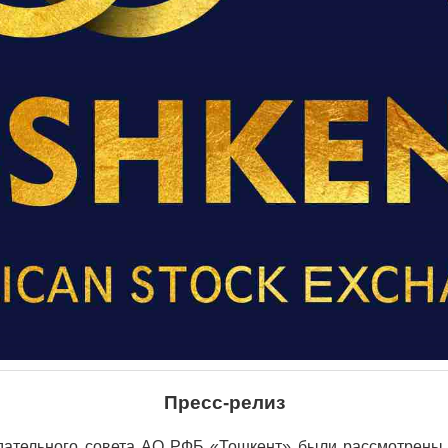
Пресс-релиз
юдательного совета АО РФБ «Тошкент» были рассмотрены