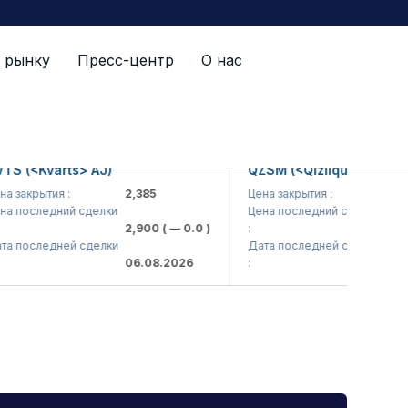
 рынку
Пресс-центр
О нас
(<Kvarts> AJ)
QZSM (<Qizilqumsement> AJ
крытия :
2,385
Цена закрытия :
1,208
оследний сделки
Цена последний сделки
2,900
( — 0.0 )
:
1,200
( 
оследней сделки
Дата последней сделки
06.08.2026
:
06.08.