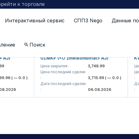
рейти к торговле
Интерактивный сервис
СППЗ Nego
Данные по
-релиз
вление
Поиск
)
UZMKP (<O'zmetkombinat> AJ)
KVTS 
Цена закрытия :
3,748.99
Цена за
Цена последний сделки
Цена п
6
( — 0.0 )
:
3,715.99
( — 0.0 )
:
Дата последней сделки
Дата п
026
:
06.08.2026
: