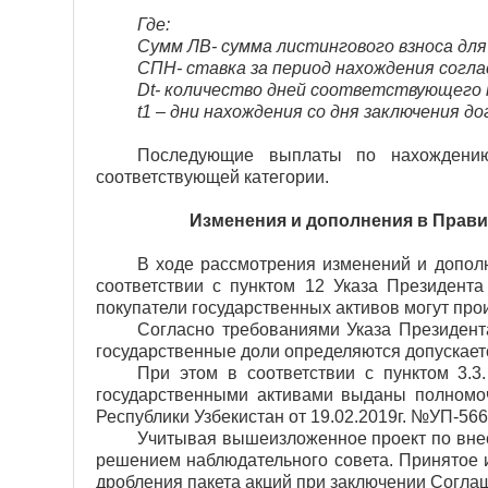
Где:
Сумм ЛВ- сумма листингового взноса дл
СПН- ставка за период нахождения согла
Dt
-
количество дней соответствующего 
t1 – дни нахождения со дня заключения д
Последующие выплаты по нахождению
соответствующей категории.
Изменения и дополнения в Прави
В ходе рассмотрения изменений и допол
соответствии с пунктом 12 Указа Президента
покупатели государственных активов могут про
Согласно требованиями Указа Президента
государственные доли определяются допускаетс
При этом в соответствии с пунктом 3.3
государственными активами выданы полномо
Республики Узбекистан от 19.02.2019г. №УП-56
Учитывая вышеизложенное проект по вне
решением наблюдательного совета
. Принятое 
дробления пакета акций при заключении Согла