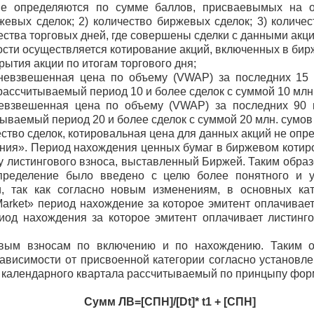
ые определяются по сумме баллов,
присваевымых
на 
жевых сделок; 2) количество биржевых сделок; 3) колич
чества торговых дней, где совершены сделки с данными акц
сти осуществляется котирование акций, включенных в бир
рытия акции по итогам торгового дня;
дневзвешенная цена по объему (VWAP) за последних 15
рассчитываемый период 10 и более сделок с суммой 10 млн.
невзвешенная цена по объему (VWAP) за последних 90 
ываемый период 20 и более сделок с суммой 20 млн. сумов 
ство сделок, котировальная цена для данных акций не опре
ния». Период нахождения ценных бумаг в биржевом котиро
ту листингового взноса, выставленный Биржей. Таким обра
пределение было введено с целю более понятного и ун
, так как согласно новым изменениям, в основных кат
Market» период нахождение за которое эмитент оплачивает
риод нахождения за которое эмитент оплачивает листинг
овым взносам по включению и по нахождению. Таким о
 зависимости от присвоенной категории согласно устано
я календарного квартала рассчитываемый по
принцыпу фор
Сумм ЛВ=
[
СПН
]/[
Dt
]* t1 + [
СПН
]