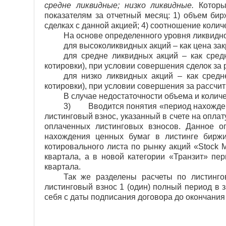
средне ликвидные; низко ликвидные.
Котор
показателям за отчетный месяц: 1) объем бир
сделках с данной акцией; 4) соотношение коли
На основе определенного уровня ликвидно
для высоколиквидных акций – как цена зак
для средне ликвидных акций – как сре
котировки), при условии совершения сделок за 
для низко ликвидных акций – как сред
котировки), при условии совершения за рассчит
В случае недостаточности объема и количе
3)
Вводится понятия «период нахожде
листинговый взнос, указанный в счете на опла
оплаченных листинговых взносов. Данное о
нахождения ценных бумаг в листинге биржи
котировального листа по рынку акций «Stock 
квартала, а в новой категории «Транзит» пе
квартала.
Так же разделены расчеты по листинг
листинговый взнос 1 (один) полный период в
себя с даты подписания договора до окончани