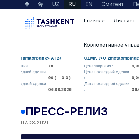
UZ
RU
EN
Эмитент
Пе
Главное
Листинг
Главная
Пресс-центр
Новости
Пресс
Корпоративное упра
B (<Hamkorbank> ATB)
UZMK (<O'zmetkombinat> AJ
 закрытия :
79
Цена закрытия :
6,099
а последний сделки
Цена последний сделки
90
( — 0.0 )
:
6,099.9
а последней сделки
Дата последней сделки
06.08.2026
:
06.08.2
ПРЕСС-РЕЛИЗ
07.08.2021