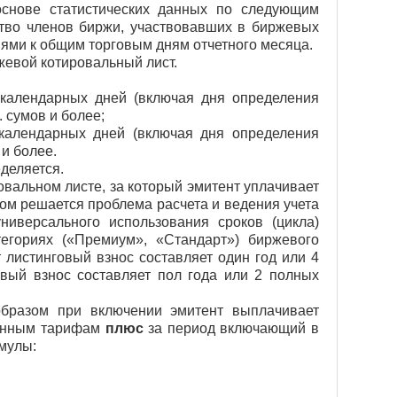
основе статистических данных по следующим
ество членов биржи, участвовавших в биржевых
иями к общим торговым дням отчетного месяца.
жевой котировальный лист.
 календарных дней (включая дня определения
 сумов и более;
календарных дней (включая дня определения
и более.
деляется.
вальном листе, за который эмитент уплачивает
зом решается проблема расчета и ведения учета
иверсального использования сроков (цикла)
егориях («Премиум», «Стандарт») биржевого
 листинговый взнос составляет один год или 4
овый взнос составляет пол года или 2 полных
бразом при включении эмитент выплачивает
вленным тарифам
плюс
за период включающий в
мул
ы
: