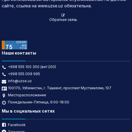
10.07.2026
3.65
▲ 0.07
1,300,873
4,578,546.0
сайте, ссылка на www.uzse.uz обязательна.
09.07.2026
3.58
▼ 0.1
310,497
1,108,478.3
Обратная связь
Наши контакты
+998 555 100 300 (внт:200)
+998 555 009 995
info@uzse.uz
100170, Узбекистан, г. Ташкент, проспект Мустакиллик, 107
Месторасположение
Понедельник-Пятница, 9:00-18:00
Мы в социальных сетях
Facebook
Telegram