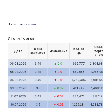
Посмотреть сплиты
Итоги торгов
Объём
Цена
Кол-во
Дата
Изменение
торгов
закрытия
ЦБ
(UZS)
06.08.2026
3.49
▲ 0.01
665,777
2,304,686.9
05.08.2026
3.48
▼ 0.01
567,055
1,966,051.6
04.08.2026
3.49
▼ 0.01
1,762,404
5,985,552.3
03.08.2026
3.5
▲ 0.07
421,947
1,469,116.9
31.07.2026
3.43
▼ 0.07
234,472
818,117.69
30.07.2026
3.5
▼ 0.03
1,229,284
4,232,787.8