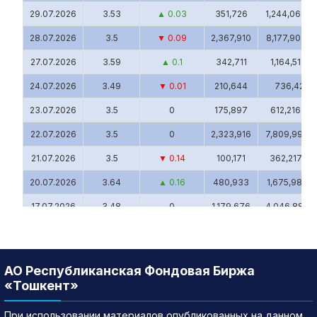
29.07.2026
3.53
▲ 0.03
351,726
1,244,066.0
28.07.2026
3.5
▼ 0.09
2,367,910
8,177,902.0
27.07.2026
3.59
▲ 0.1
342,711
1,164,514.4
24.07.2026
3.49
▼ 0.01
210,644
736,424
23.07.2026
3.5
0
175,897
612,216.33
22.07.2026
3.5
0
2,323,916
7,809,993.9
21.07.2026
3.5
▼ 0.14
100,171
362,217.64
20.07.2026
3.64
▲ 0.16
480,933
1,675,989.1
17.07.2026
3.48
0
1,179,676
4,046,886.1
16.07.2026
3.48
▼ 0.1
3,027,113
11,007,818.
15.07.2026
3.58
▲ 0.1
6,099,016
21,349,171.1
АО Республиканская Фондовая Биржа
14.07.2026
3.48
▼ 0.1
552,656
1,942,367.8
«Тошкент»
13.07.2026
3.58
▼ 0.07
51,919
183,781.35
При использовании материалов опубликованных на данном