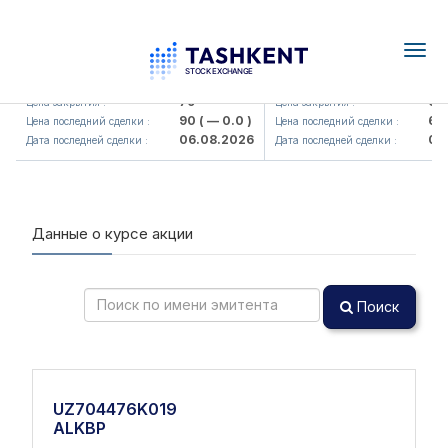
Togg
navig
HMKB (<Hamkorbank> ATB)
UZMK (<O'zmetkombinat
79
6,
Цена закрытия :
Цена закрытия :
90
( — 0.0 )
6,
Цена последний сделки :
Цена последний сделки :
06.08.2026
06
Дата последней сделки :
Дата последней сделки :
Данные о курсе акции
Поиск
UZ704476K019
ALKBP