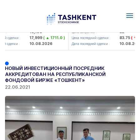
Togg
navig
Olmaliq KMK> AJ)
KFSK (<Kafolat sug'urta kompan
16,100
82
 :
Цена закрытия :
17,999
( ▲ 1711.0 )
83.75
( ▼ 0.1
ий сделки :
Цена последний сделки :
10.08.2026
10.08.2026
й сделки :
Дата последней сделки :
НОВЫЙ ИНВЕСТИЦИОННЫЙ ПОСРЕДНИК
АККРЕДИТОВАН НА РЕСПУБЛИКАНСКОЙ
ФОНДОВОЙ БИРЖЕ «ТОШКЕНТ»
22.06.2021