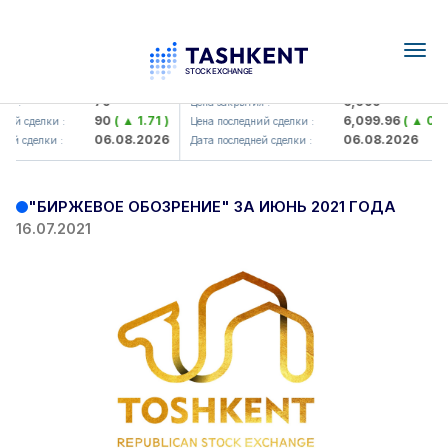
Togg
navig
Hamkorbank> ATB)
UZMK (<O'zmetkombinat> AJ)
79
6,099
ия :
Цена закрытия :
90
( ▲ 1.71 )
6,099.96
( ▲ 0.08
ний сделки :
Цена последний сделки :
06.08.2026
06.08.2026
ней сделки :
Дата последней сделки :
"БИРЖЕВОЕ ОБОЗРЕНИЕ" ЗА ИЮНЬ 2021 ГОДА
16.07.2021