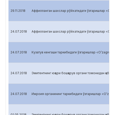
29.11.2018
Аффилланган шахслар рўйхатидаги ўзгаришлар <O’zag
24.07.2018
Аффилланган шахслар рўйхатидаги ўзгаришлар <O’zag
24.07.2018
Кузатув кенгаши таркибидаги ўзгаришлар <O’zagroliz
24.07.2018
Эмитентнинг юқори бошқарув органи томонидан қабул қи
24.07.2018
Ижроия органининг таркибидаги ўзгаришлар <O’zagro
01.05.2018
Эмитентнинг юқори бошқарув органи томонидан қабул қи