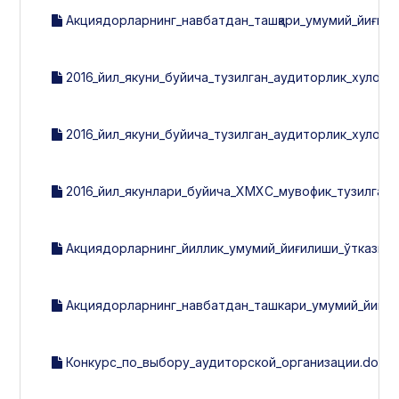
Акциядорларнинг_навбатдан_ташқари_умумий_йиғили
2016_йил_якуни_буйича_тузилган_аудиторлик_хулоса
2016_йил_якуни_буйича_тузилган_аудиторлик_хулосас
2016_йил_якунлари_буйича_ХМХС_мувофик_тузилган_
Акциядорларнинг_йиллик_умумий_йиғилиши_ўтказиш
Акциядорларнинг_навбатдан_ташкари_умумий_йигил
Конкурс_по_выбору_аудиторской_организации.docx