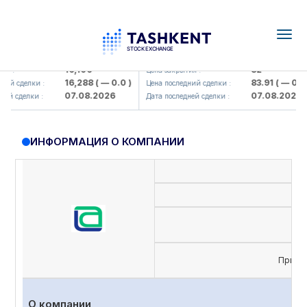
Togg
navig
Olmaliq KMK> AJ)
KFSK (<Kafolat sug'urta kompaniya
16,100
82
 :
Цена закрытия :
16,288
( — 0.0 )
83.91
( — 0.0 )
й сделки :
Цена последний сделки :
07.08.2026
07.08.2026
й сделки :
Дата последней сделки :
ИНФОРМАЦИЯ О КОМПАНИИ
Приви
О компании