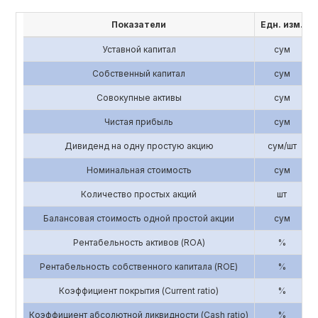
Показатели
Едн. изм.
Уставной капитал
сум
Собственный капитал
сум
Совокупные активы
сум
Чистая прибыль
сум
Дивиденд на одну простую акцию
сум/шт
Номинальная стоимость
сум
Количество простых акций
шт
Балансовая стоимость одной простой акции
сум
Рентабельность активов (ROA)
%
Рентабельность собственного капитала (ROE)
%
Коэффициент покрытия (Current ratio)
%
Коэффициент абсолютной ликвидности (Cash ratio)
%