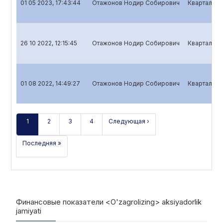
01 05 2023, 17:43:44
Отажонов Нодир Собирович
Квартальны
26 10 2022, 12:15:45
Отажонов Нодир Собирович
Квартальны
01 08 2022, 14:49:27
Отажонов Нодир Собирович
Квартальны
1
2
3
4
Следующая ›
Последняя »
Финансовые показатели <O'zagrolizing> aksiyadorlik
jamiyati