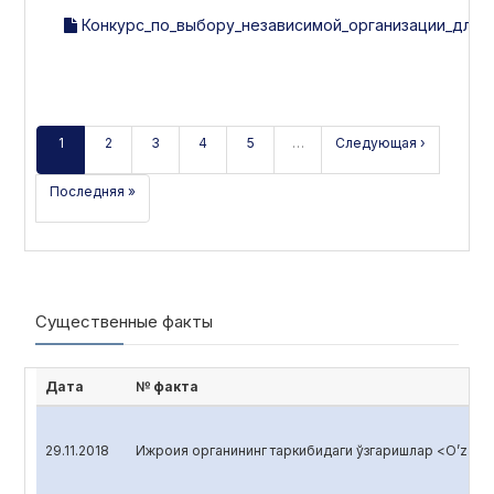
Конкурс_по_выбору_независимой_организации_для_
1
2
3
4
5
…
Следующая ›
Последняя »
Существенные факты
Дата
№ факта
29.11.2018
Ижроия органининг таркибидаги ўзгаришлар <O’zagro