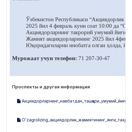
Ўзбекистон Республикаси “Акциядорлик жам
2025 йил 4 февраль куни соат 10:00 да “
Акциядорларнинг такрорий умумий йиғилиш
Жамият акциядорларининг 2025 йил 4февра
Юқоридагиларни инобатга олган ҳолда, йиғ
Мурожаат учун телефон:
71 207-30-47
Проспекты и другая информация
Акциядорларнинг_навбатдан_ташқари_умумий_йиғили
O'zagrolizing_акциядорлик_жамиятининг_янги_тахри