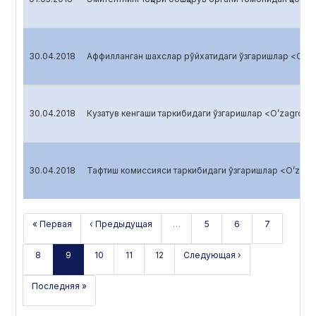
30.04.2018
Аффилланган шахслар рўйхатидаги ўзгаришлар <O’zag
30.04.2018
Кузатув кенгаши таркибидаги ўзгаришлар <O’zagroliz
30.04.2018
Тафтиш комиссияси таркибидаги ўзгаришлар <O’zagro
« Первая
‹ Предыдущая
…
5
6
7
8
9
10
11
12
Следующая ›
Последняя »