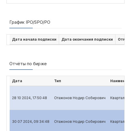
График IPO/SPO/PO
Дата начала подписки
Дата окончания подписки
Отмен
Отчёты по бирже
Дата
Тип
Наименова
28 10 2024, 17:50:48
Отажонов Нодир Собирович
Квартальны
30 07 2024, 09:34:48
Отажонов Нодир Собирович
Квартальны