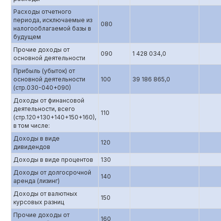
Расходы отчетного
периода, исключаемые из
080
налогооблагаемой базы в
будущем
Прочие доходы от
090
1 428 034,0
основной деятельности
Прибыль (убыток) от
основной деятельности
100
39 186 865,0
(стр.0З0-040+090)
Доходы от финансовой
деятельности, всего
110
(стр.120+130+140+150+160),
в том числе:
Доходы в виде
120
дивидендов
Доходы в виде процентов
130
Доходы от долгосрочной
140
аренда (лизинг)
Доходы от валютных
150
курсовых разниц
Прочие доходы от
160