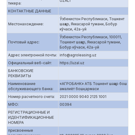
UZAL1
тикера:
КОНТАКТНЫЕ ДАННЫЕ
Ўзбекистон Республикаси, Тошкент
Местонахождение:
шаҳар, Яккасарой тумани, Бобур
кўчаси, 42а-уй
Ўзбекистон Республикаси, 100011,
Почтовый адрес:
Тошкент шаҳар, Яккасарой тумани,
Бобур кўчаси, 42а-уй
Адрес электронной почты:
info@agroleasing.uz
Официальный веб-сайт:
https://uzal.uz
БАНКОВСКИЕ
РЕКВИЗИТЫ
Наименование
«АГРОБАНК» АТБ Тошкент шаҳар бош
обслуживающего банка:
амалиёт бошқармаси
Номер расчетного счета:
2021 0000 9040 2125 1001
МФО:
00394
РЕГИСТРАЦИОННЫЕ И
ИДЕНТИФИКАЦИОННЫЕ
НОМЕРА
присвоенные