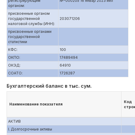
регистрирующим
№-000205 16 январ 2023 йил
органом:
присвоенные органом
государственной
203071206
налоговой службы (ИНН):
присвоенные органами
государственной
статистики
КФС:
100
ОКПО:
17489494
ОКЭД:
64910
СОАТО:
1726287
Бухгалтерский баланс в тыс. сум.
Код
Наименование показателя
стро
АКТИВ
I. Долгосрочные активы