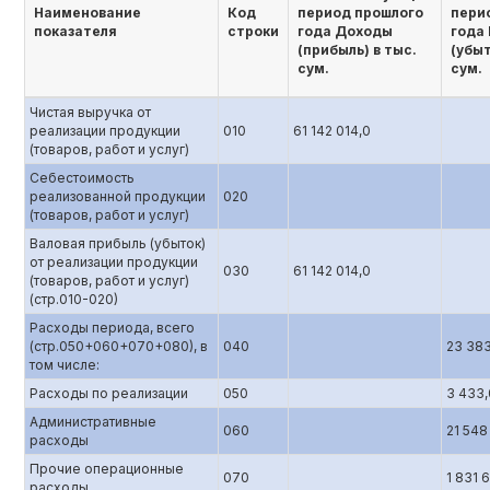
Наименование
Код
период прошлого
пери
показателя
строки
года Доходы
года
(прибыль) в тыс.
(убыт
сум.
сум.
Чистая выручка от
реализации продукции
010
61 142 014,0
(товаров, работ и услуг)
Себестоимость
реализованной продукции
020
(товаров, работ и услуг)
Валовая прибыль (убыток)
от реализации продукции
030
61 142 014,0
(товаров, работ и услуг)
(стр.010-020)
Расходы периода, всего
(стр.050+060+070+080), в
040
23 383
том числе:
Расходы по реализации
050
3 433,
Административные
060
21 548
расходы
Прочие операционные
070
1 831 
расходы