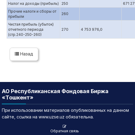
Налог на доходы (прибыль)
250
671 27
Прочие налоги и сборы от
260
прибыли
Чистая прибыль (убыток)
отчетного периода
270
4 753 976,0
(стр.240-250-260)
Назад
АО Республиканская Фондовая Биржа
«Тошкент»
При использовании материалов опубликованных на данном
сайте, ссылка на www.uzse.uz обязательна.
Обратная связь