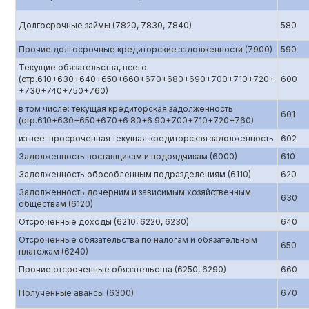
Долгосрочные займы (7820, 7830, 7840)
580
Прочие долгосрочные кредиторские задолженности (7900)
590
Текущие обязательства, всего
(стр.610+630+640+650+660+670+680+690+700+710+720+
600
+730+740+750+760)
в том числе: текущая кредиторская задолженность
601
(стр.610+630+650+670+6 80+6 90+700+710+720+760)
из нее: просроченная текущая кредиторская задолженность
602
Задолженность поставщикам и подрядчикам (6000)
610
Задолженность обособленным подразделениям (6110)
620
Задолженность дочерним и зависимым хозяйственным
630
обществам (6120)
Отсроченные доходы (6210, 6220, 6230)
640
Отсроченные обязательства по налогам и обязательным
650
платежам (6240)
Прочие отсроченные обязательства (6250, 6290)
660
Полученные авансы (6300)
670