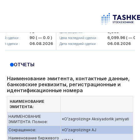
korbank> ATB)
UZMK (<O'zmetkombinat> AJ)
79
6,099
Цена закрытия :
90
( — 0.0 )
6,099.96
( — 0.0 )
сделки :
Цена последний сделки :
06.08.2026
06.08.2026
сделки :
Дата последней сделки :
ОТЧЕТЫ
Наименование эмитента, контактные данные,
банковские реквизиты, регистрационные и
идентификационные номера
НАИМЕНОВАНИЕ
ЭМИТЕНТА:
НАИМЕНОВАНИЕ
«O’zagrolizing» Aksiyadorlik jamiyati
ЭМИТЕНТА: Полное:
Сокращенное:
«O’zagrolizing» AJ
Наименование биржевого