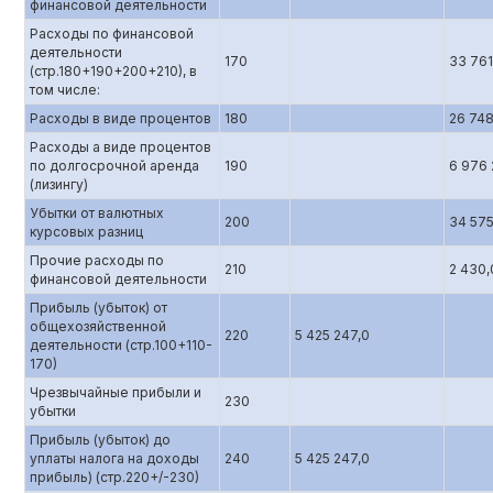
финансовой деятельности
Расходы по финансовой
деятельности
170
33 761
(стр.180+190+200+210), в
том числе:
Расходы в виде процентов
180
26 748
Расходы а виде процентов
по долгосрочной аренда
190
6 976 
(лизингу)
Убытки от валютных
200
34 575
курсовых разниц
Прочие расходы по
210
2 430,
финансовой деятельности
Прибыль (убыток) от
общехозяйственной
220
5 425 247,0
деятельности (стр.100+110-
170)
Чрезвычайные прибыли и
230
убытки
Прибыль (убыток) до
уплаты налога на доходы
240
5 425 247,0
прибыль) (стр.220+/-230)