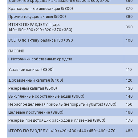
Денежные средства и эквиваленты (5500, 5800, 5700)
360
Краткосрочные инвестиции (5800)
370
Прочие текущие активы (5900)
380
ИТОГО ПО РАЗДЕЛУ II (стр.
390
140+190+200+210+320+370+380)
ВСЕГО по активу баланса 130+390
400
ПАССИВ
I. Источники собственных средств
Уставной капитал (8300)
410
Добавленный капитал (8400)
420
Резервный капитал (8500)
430
Выкупленные собственные акции (8600)
440
Нераспределенная прибыль (непокрытый убыток) (8700)
450
Целевые поступление (8800)
460
Резервы предстоящих расходов и платежей (8900)
470
ИТОГО ПО РАЗДЕЛУ I 410+420+430+440+450+460+470
480