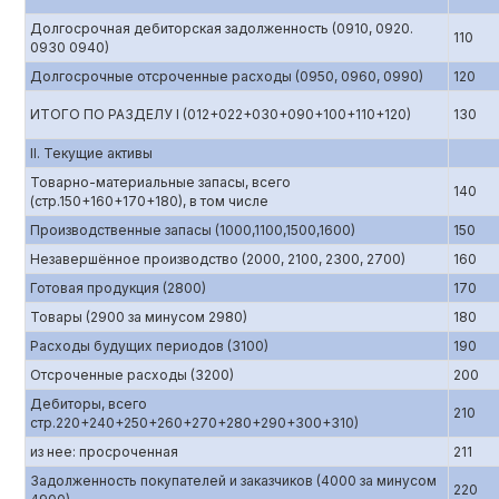
Долгосрочная дебиторская задолженность (0910, 0920.
110
0930 0940)
Долгосрочные отсроченные расходы (0950, 0960, 0990)
120
ИТОГО ПО РАЗДЕЛУ I (012+022+030+090+100+110+120)
130
II. Текущие активы
Товарно-материальные запасы, всего
140
(стр.150+160+170+180), в том числе
Производственные запасы (1000,1100,1500,1600)
150
Незавершённое производство (2000, 2100, 2300, 2700)
160
Готовая продукция (2800)
170
Товары (2900 за минусом 2980)
180
Расходы будущих периодов (3100)
190
Отсроченные расходы (3200)
200
Дебиторы, всего
210
стр.220+240+250+260+270+280+290+300+310)
из нее: просроченная
211
Задолженность покупателей и заказчиков (4000 за минусом
220