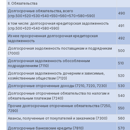
II. Обязательства
Долгосрочные обязательства, всего
490
(стр.500+520+530+540+550+560+570+580+590)
в том числе: долгосрочная кредиторская задолженность
491
(стр.500+520+540+580+590)
Из нее просроченная долгосрочная кредиторская
492
задолженность
Долгосрочная эадолженость поставщикам и подрядчикам
500
(7000)
Долгосрочная задолженность обособленным
510
подразделениям (7110)
Долгосрочная задолженность дочерним и зависимые,
520
хозяйственным обществам (7120)
Долгосрочные отсроченные доходы (7210, 7220, 7230)
530
Долгосрочные отсроченные обязательства по налогам и
540
обязательным платежам (7240)
Прочие долгосрочные отсроченные обязательства (7250,
550
7290)
Авансы, полученные от покупателей и заказчиков (7300)
560
Долгосрочные банковские кредиты (7810)
570