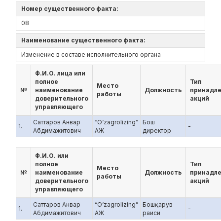
Номер существенного факта:
08
Наименование существенного факта:
Изменение в составе исполнительного органа
Ф.И.О. лица или
полное
Тип
Место
№
наименование
Должность
принадл
работы
доверительного
акций
управляющего
Саттаров Анвар
“O‘zagrolizing”
Бош
1.
-
Абдимажитович
АЖ
директор
Ф.И.О. или
полное
Тип
Место
№
наименование
Должность
принадл
работы
доверительного
акций
управляющего
Саттаров Анвар
“O‘zagrolizing”
Бошқарув
1.
-
Абдимажитович
АЖ
раиси