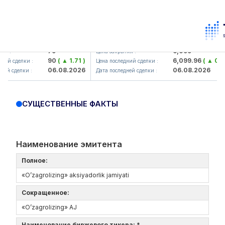
amkorbank> ATB)
UZMK (<O'zmetkombinat> AJ)
79
6,099
 :
Цена закрытия :
90
( ▲ 1.71 )
6,099.96
( ▲ 0.08 
й сделки :
Цена последний сделки :
06.08.2026
06.08.2026
й сделки :
Дата последней сделки :
СУЩЕСТВЕННЫЕ ФАКТЫ
Наименование эмитента
Полное:
«O’zagrolizing» aksiyadorlik jamiyati
Сокращенное:
«O’zagrolizing» AJ
Наименование биржевого тикера: *