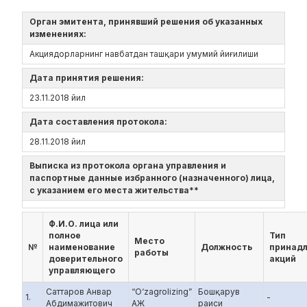
Орган эмитента, принявший решения об указанных
изменениях:
Акциядорларнинг навбатдан ташқари умумий йиғилиши
Дата принятия решения:
23.11.2018 йил
Дата составления протокола:
28.11.2018 йил
Выписка из протокола органа управления и
паспортные данные избранного (назначенного) лица,
с указанием его места жительства**
Ф.И.О. лица или
полное
Тип
Место
№
наименование
Должность
принад
работы
доверительного
акций
управляющего
Саттаров Анвар
“O‘zagrolizing”
Бошқарув
1.
-
Абдимажитович
АЖ
раиси