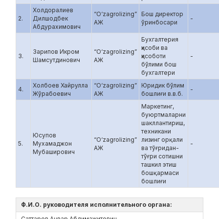
Холдоралиев
“O‘zagrolizing”
Бош директор
2.
Дилшодбек
-
АЖ
ўринбосари
Абдурахимович
Бухгалтерия
ҳисоби ва
Зарипов Икром
“O‘zagrolizing”
3.
ҳисоботи
-
Шамсутдинович
АЖ
бўлими бош
бухгалтери
Холбоев Хайрулла
“O‘zagrolizing”
Юридик бўлим
4.
-
Жўрабоевич
АЖ
бошлиғи в.в.б.
Маркетинг,
буюртмаларни
шакллантириш,
техникани
Юсупов
“O‘zagrolizing”
лизинг орқали
5.
Мухамаджон
-
АЖ
ва тўғридан-
Мубаширович
тўғри сотишни
ташкил этиш
бошқармаси
бошлиғи
Ф.И.О. руководителя исполнительного органа:
Саттаров Анвар Абдимажитович