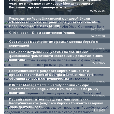
участие в ярмарке стажировок Международного
Вестминстерского университета
02.02.2026
Руководство Республиканской фондовой биржи
«Тошкент» провело встречу с представителями Abu
Dhabi Commercial Bank (ADCB)
29.01.2026
С 14 января - Днем защитников Родины!
14.01.2026
Состоялось мероприятие в рамках месяца борьбы с
коррупцией
12.12.2025
Были рассмотрены инициативы по повышению
финансовой грамотности населения и развитию рынка
капитала
27.11.2025
Республиканская фондовая биржа "Ташкент" и
представители Bank of Georgia и Bank of New York,
обсудили вопросы сотрудничества
26.11.2025
В British Management University прошли конкурс
"Investment Challenge 2025" и конференция по рынку
капитала
16.11.2025
Первый заместитель председателя правления
Республиканской фондовой биржи «Тошкент» завершил
свою деятельность
14.11.2025