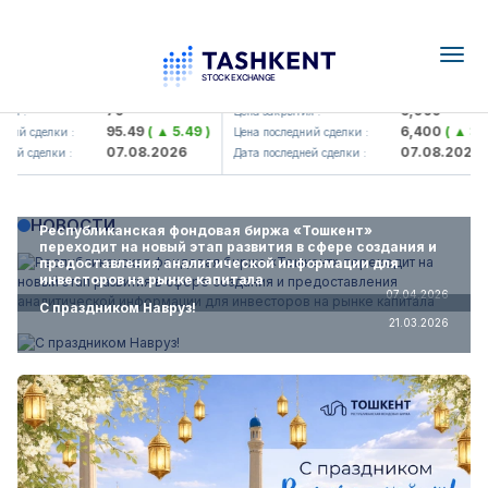
Togg
navig
korbank> ATB)
UZMK (<O'zmetkombinat> AJ)
79
6,099
Цена закрытия :
95.49
( ▲ 5.49 )
6,400
( ▲ 300.04 
делки :
Цена последний сделки :
07.08.2026
07.08.2026
елки :
Дата последней сделки :
НОВОСТИ
Республиканская фондовая биржа «Тошкент»
переходит на новый этап развития в сфере создания и
предоставления аналитической информации для
инвесторов на рынке капитала
07.04.2026
С праздником Навруз!
21.03.2026