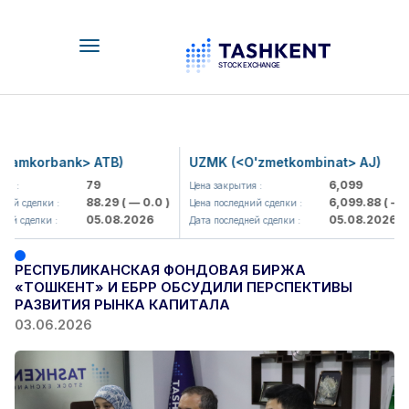
Toggle
navigation
amkorbank> ATB)
UZMK (<O'zmetkombinat> AJ)
79
6,099
 :
Цена закрытия :
88.29
( — 0.0 )
6,099.88
( — 0.
ий сделки :
Цена последний сделки :
05.08.2026
05.08.2026
й сделки :
Дата последней сделки :
РЕСПУБЛИКАНСКАЯ ФОНДОВАЯ БИРЖА
«ТОШКЕНТ» И ЕБРР ОБСУДИЛИ ПЕРСПЕКТИВЫ
РАЗВИТИЯ РЫНКА КАПИТАЛА
03.06.2026