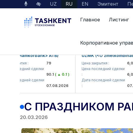
UZ
RU
EN
Эмитент
Пе
Главное
Листинг
Главная
Пресс-центр
Новости
С праз
Корпоративное упра
B (<Hamkorbank> ATB)
UZMK (<O'zmetkombinat> AJ
закрытия :
79
Цена закрытия :
6,099
 последний сделки
Цена последний сделки
90.1
( ▲ 0.1 )
:
6,099.9
 последней сделки
Дата последней сделки
07.08.2026
:
07.08.2
С ПРАЗДНИКОМ РА
20.03.2026