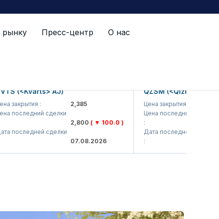
 рынку
Пресс-центр
О нас
(<Kvarts> AJ)
QZSM (<Qizilqumsement> 
крытия :
2,385
Цена закрытия :
1,208
оследний сделки
Цена последний сделки
2,800
( ▼ 100.0 )
:
1,229
оследней сделки
Дата последней сделки
07.08.2026
:
07.08