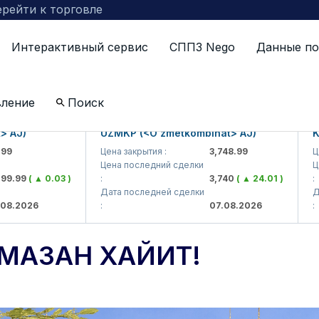
рейти к торговле
Интерактивный сервис
СППЗ Nego
Данные по
дником Рамазан хайит!
вление
Поиск
)
UZMKP (<O'zmetkombinat> AJ)
KVTS 
Цена закрытия :
3,748.99
Цена за
Цена последний сделки
Цена п
9
( ▲ 0.03 )
:
3,740
( ▲ 24.01 )
:
Дата последней сделки
Дата п
026
:
07.08.2026
:
МАЗАН ХАЙИТ!