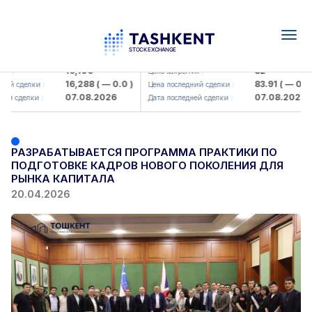
Togg
navig
lmaliq KMK> AJ)
KFSK (<Kafolat sug'urta kompaniya
16,100
82
:
Цена закрытия :
16,288
( — 0.0 )
83.91
( — 0.0 )
 сделки :
Цена последний сделки :
07.08.2026
07.08.2026
 сделки :
Дата последней сделки :
РАЗРАБАТЫВАЕТСЯ ПРОГРАММА ПРАКТИКИ ПО
ПОДГОТОВКЕ КАДРОВ НОВОГО ПОКОЛЕНИЯ ДЛЯ
РЫНКА КАПИТАЛА
20.04.2026