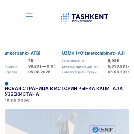
Toggle
navigation
amkorbank> ATB)
UZMK (<O'zmetkombinat> AJ)
79
6,099
 :
Цена закрытия :
88.29
( — 0.0 )
6,099.88
( — 0.0
й сделки :
Цена последний сделки :
05.08.2026
05.08.2026
й сделки :
Дата последней сделки :
НОВАЯ СТРАНИЦА В ИСТОРИИ РЫНКА КАПИТАЛА
УЗБЕКИСТАНА
18.05.2026