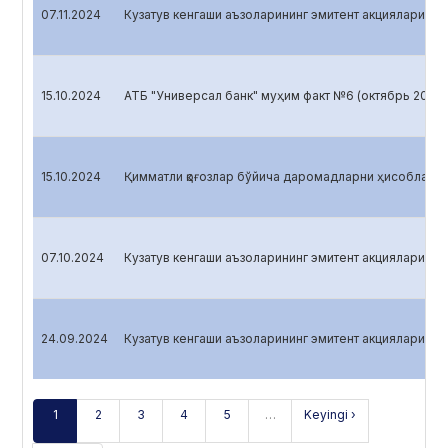
07.11.2024
Кузатув кенгаши аъзоларининг эмитент акцияларига э
15.10.2024
АТБ "Универсал банк" муҳим факт №6 (октябрь 2024)
15.10.2024
Қимматли қоғозлар бўйича даромадларни ҳисоблаш №
07.10.2024
Кузатув кенгаши аъзоларининг эмитент акцияларига э
24.09.2024
Кузатув кенгаши аъзоларининг эмитент акцияларига э
1
2
3
4
5
…
Keyingi ›