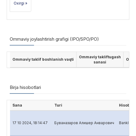
Oxirgi »
Ommaviy joylashtirish grafigi (IPO/SPO/PO)
Ommaviy takliftugash
Ommaviy taklif boshlanish vaqti
Ommav
sanasi
Birja hisobotlari
Sana
Turi
Hisobot 
17 10 2024, 18:14:47
Буваназаров Алишер Анварович
Banklar u