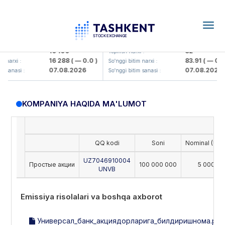
Togg
navig
Olmaliq KMK> AJ)
KFSK (<Kafolat sug'urta kompaniy
16 100
82
 :
Yopilish narxi :
16 288
( — 0.0 )
83.91
( — 0.0 )
narxi :
So'nggi bitim narxi :
07.08.2026
07.08.2026
 sanasi :
So'nggi bitim sanasi :
KOMPANIYA HAQIDA MA'LUMOT
QQ kodi
Soni
Nominal (UZS
UZ7046910004
Простые акции
100 000 000
5 000
UNVB
Emissiya risolalari va boshqa axborot
Универсал_банк_акциядорларига_билдиришнома.pdf