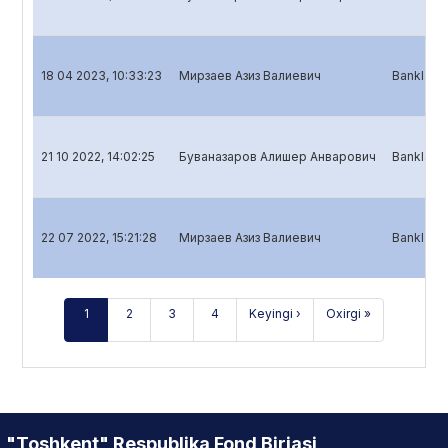
18 04 2023, 10:33:23
Мирзаев Азиз Валиевич
Banklar u
21 10 2022, 14:02:25
Буваназаров Алишер Анварович
Banklar u
22 07 2022, 15:21:28
Мирзаев Азиз Валиевич
Banklar u
1
2
3
4
Keyingi ›
Oxirgi »
"Toshkent" Respublika Fond Birjasi