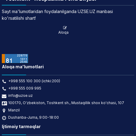
Sayt ma'lumotlaridan foydalanilganda UZSE.UZ manbasi
ko'rsatilishi shart!
Aloqa
Aloqa ma'lumotlari
+998 555 100 300 (ichki:200)
+998 555 009 995
info@uzse.uz
100170, O'zbekiston, Toshkent sh., Mustaqillik shox ko'chasi, 107
Manzil
Dushanba-Juma, 9:00-18:00
Ijtimoiy tarmoqlar