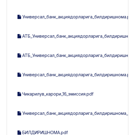
Универсал_банк_акциядорларига_билдиришнома.pdf
АТБ_Универсал_банк_акциядорларига_билдиришнома
АТБ_Универсал_банк_акциядорларига_билдиришнома
Универсал_банк_акциядорларига_билдиришнома.pdf
Чикарилув_карори_16_эмиссия.pdf
Универсал_банк_акциядорларига_билдиришнома_26.0
БИЛДИРИШНОМА.pdf