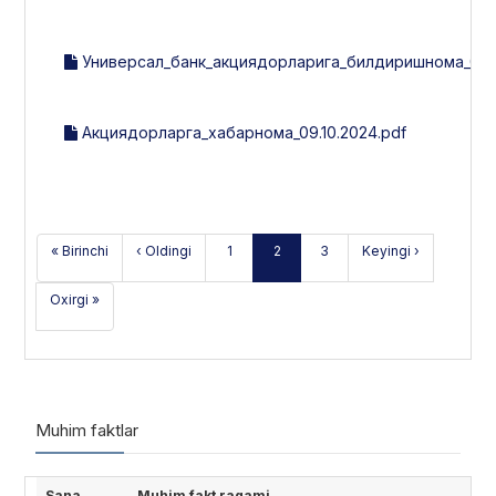
Универсал_банк_акциядорларига_билдиришнома_03.0
Акциядорларга_хабарнома_09.10.2024.pdf
« Birinchi
‹ Oldingi
1
2
3
Keyingi ›
Oxirgi »
Muhim faktlar
Sana
Muhim fakt raqami