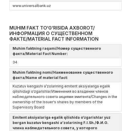
www.universalbank.uz
MUHIM FAKT TO‘G‘RISIDA AXBOROT/
ИНФОРМАЦИЯ О СУЩЕСТВЕННОМ
ФАКТЕ/MATERIAL FACT INFORMATION
Muhim faktning raqami/Номер существенного
факта/Material Fact Number:
34
Muhim faktning nomi/Наименование существенного
факта/Name of material fact:
Kuzatuv kengashi a’zolarining emitent aksiyalariga egalik
qilishidagi o‘zgarishlar/Изменения во владении членов
наблюдательного совета акциями эмитента/Changes in the
ownership of the Issuer's shares by members of the
Supervisory Board
Emitent aksiyalariga egalik qilishida o‘zgarishlar yuz
bergan kuzatuv kengashi a’zolarining F.I.Sh./Ф.И.О.
члена наблюдательного совета, у которого