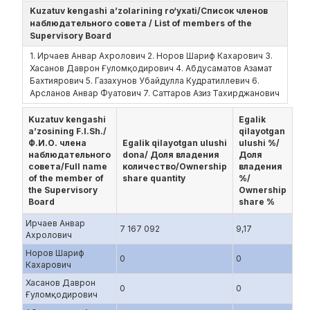
Kuzatuv kengashi a’zolarining ro‘yxati/Список членов
наблюдательного совета / List of members of the
Supervisory Board
1. Ирчаев Анвар Ахролович 2. Норов Шариф Кахарович 3.
Хасанов Даврон Ғуломқодирович 4. Абдусаматов Азамат
Бахтиярович 5. Газахунов Убайдулла Кудратиллевич 6.
Арсланов Анвар Фуатович 7. Саттаров Азиз Тахирджанович
Kuzatuv kengashi
Egalik
a’zosining F.I.Sh./
qilayotgan
Ф.И.О. члена
Egalik qilayotgan ulushi
ulushi %/
наблюдательного
dona/ Доля владения
Доля
совета/Full name
количество/Ownership
владения
of the member of
share quantity
%/
the Supervisory
Ownership
Board
share %
Ирчаев Анвар
7 167 092
9,17
Ахролович
Норов Шариф
0
0
Кахарович
Хасанов Даврон
0
0
Ғуломқодирович