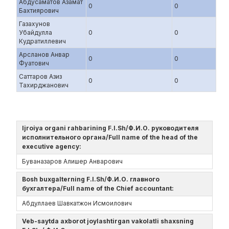
Абдусаматов Азамат
0
0
Бахтиярович
Газахунов
Убайдулла
0
0
Кудратиллевич
Арсланов Анвар
0
0
Фуатович
Саттаров Азиз
0
0
Тахирджанович
Ijroiya organi rahbarining F.I.Sh/Ф.И.О. руководителя
исполнительного органа/Full name of the head of the
executive agency:
Буваназаров Алишер Анварович
Bosh buxgalterning F.I.Sh/Ф.И.О. главного
бухгалтера/Full name of the Chief accountant:
Абдуллаев Шавкатжон Исмоилович
Veb-saytda axborot joylashtirgan vakolatli shaxsning