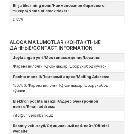
Birja tikerining nomi/Наименование биржевого
тикера/Name of stock ticker:
UNVB
ALOQA MA’LUMOTLARI/КОНТАКТНЫЕ
ДАННЫЕ/CONTACT INFORMATION
Joylashgan yeri/Местонахождение/Location:
Фарғона вилояти, Қўқон шаҳар, Шохрухобод кўчаси
Pochta manzili/Почтовый адрес/Mailing Address:
150700, Фарғона вилояти, Қўқон шаҳар, Шохрухобод
кўчаси
Elektron pochta manzili/Адрес электронной
почты/Email address:
info@universalbank.uz
Rasmiy veb-sayti/Официальный веб-сайт/Official
website: