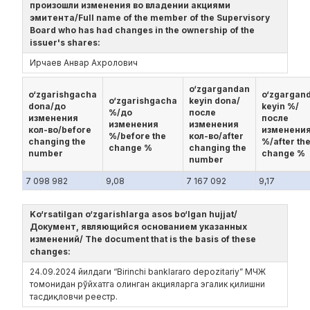
произошли изменения во владении акциями
эмитента/Full name of the member of the Supervisory
Board who has had changes in the ownership of the
issuer's shares:
Ирчаев Анвар Ахролович
o‘zgargandan
o‘zgarishgacha
o‘zgargan
o‘zgarishgacha
keyin dona/
dona/до
keyin %/
%/до
после
изменения
после
изменения
изменения
кол-во/before
изменени
%/before the
кол-во/after
changing the
%/after th
change %
changing the
number
change %
number
7 098 982
9,08
7 167 092
9,17
Ko‘rsatilgan o‘zgarishlarga asos bo‘lgan hujjat/
Документ, являющийся основанием указанных
изменений/ The document that is the basis of these
changes:
24.09.2024 йилдаги “Birinchi banklararo depozitariy” МЧЖ
томонидан рўйхатга олинган акцияларга эгалик қилишни
тасдиқловчи реестр.