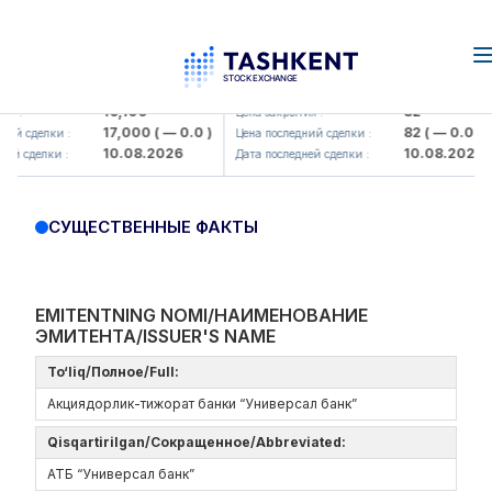
n
Olmaliq KMK> AJ)
KFSK (<Kafolat sug'urta kompaniy
16,100
82
я :
Цена закрытия :
17,000
( — 0.0 )
82
( — 0.0 )
ий сделки :
Цена последний сделки :
10.08.2026
10.08.2026
й сделки :
Дата последней сделки :
СУЩЕСТВЕННЫЕ ФАКТЫ
EMITENTNING NOMI/НАИМЕНОВАНИЕ
ЭМИТЕНТА/ISSUER'S NAME
To‘liq/Полное/Full:
Акциядорлик-тижорат банки “Универсал банк”
Qisqartirilgan/Сокращенное/Abbreviated:
АТБ “Универсал банк”