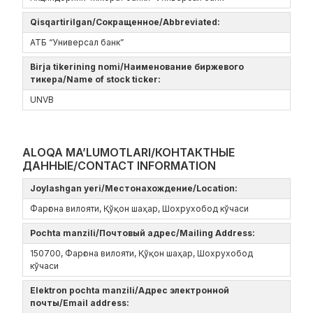
Qisqartirilgan/Сокращенное/Abbreviated:
АТБ “Универсал банк”
Birja tikerining nomi/Наименование биржевого
тикера/Name of stock ticker:
UNVB
ALOQA MA’LUMOTLARI/КОНТАКТНЫЕ
ДАННЫЕ/CONTACT INFORMATION
Joylashgan yeri/Местонахождение/Location:
Фарғона вилояти, Қўқон шаҳар, Шохрухобод кўчаси
Pochta manzili/Почтовый адрес/Mailing Address:
150700, Фарғона вилояти, Қўқон шаҳар, Шохрухобод
кўчаси
Elektron pochta manzili/Адрес электронной
почты/Email address: