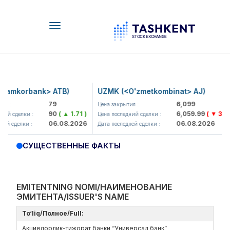
Toggle
navigation
amkorbank> ATB)
UZMK (<O'zmetkombinat> AJ)
79
6,099
я :
Цена закрытия :
90
( ▲ 1.71 )
6,059.99
( ▼ 39.89
ий сделки :
Цена последний сделки :
06.08.2026
06.08.2026
й сделки :
Дата последней сделки :
СУЩЕСТВЕННЫЕ ФАКТЫ
EMITENTNING NOMI/НАИМЕНОВАНИЕ
ЭМИТЕНТА/ISSUER'S NAME
To‘liq/Полное/Full:
Акциядорлик-тижорат банки “Универсал банк”