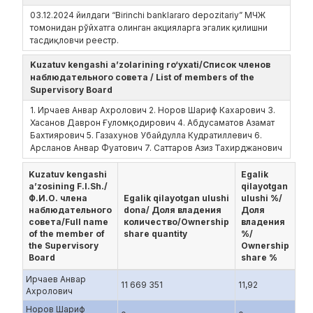
03.12.2024 йилдаги “Birinchi banklararo depozitariy” МЧЖ
томонидан рўйхатга олинган акцияларга эгалик қилишни
тасдиқловчи реестр.
Kuzatuv kengashi a’zolarining ro‘yxati/Список членов
наблюдательного совета / List of members of the
Supervisory Board
1. Ирчаев Анвар Ахролович 2. Норов Шариф Кахарович 3.
Хасанов Даврон Ғуломқодирович 4. Абдусаматов Азамат
Бахтиярович 5. Газахунов Убайдулла Кудратиллевич 6.
Арсланов Анвар Фуатович 7. Саттаров Азиз Тахирджанович
Kuzatuv kengashi
Egalik
a’zosining F.I.Sh./
qilayotgan
Ф.И.О. члена
Egalik qilayotgan ulushi
ulushi %/
наблюдательного
dona/ Доля владения
Доля
совета/Full name
количество/Ownership
владения
of the member of
share quantity
%/
the Supervisory
Ownership
Board
share %
Ирчаев Анвар
11 669 351
11,92
Ахролович
Норов Шариф