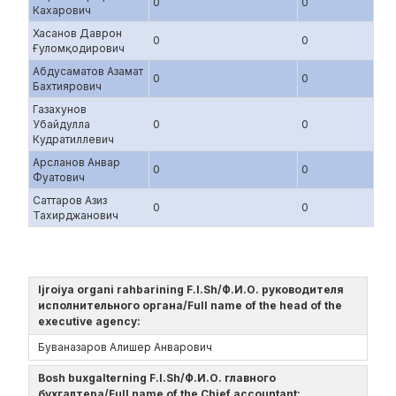
0
0
Кахарович
Хасанов Даврон
0
0
Ғуломқодирович
Абдусаматов Азамат
0
0
Бахтиярович
Газахунов
Убайдулла
0
0
Кудратиллевич
Арсланов Анвар
0
0
Фуатович
Саттаров Азиз
0
0
Тахирджанович
Ijroiya organi rahbarining F.I.Sh/Ф.И.О. руководителя
исполнительного органа/Full name of the head of the
executive agency:
Буваназаров Алишер Анварович
Bosh buxgalterning F.I.Sh/Ф.И.О. главного
бухгалтера/Full name of the Chief accountant: