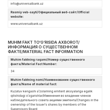
info@universalbank.uz
Rasmiy veb-sayti/Официальный веб-сайт/Official
website:
www.universalbank.uz
MUHIM FAKT TO‘G‘RISIDA AXBOROT/
ИНФОРМАЦИЯ О СУЩЕСТВЕННОМ
ФАКТЕ/MATERIAL FACT INFORMATION
Muhim faktning raqami/Номер существенного
факта/Material Fact Number:
34
Muhim faktning nomi/Наименование существенного
факта/Name of material fact:
Kuzatuv kengashi a’zolarining emitent aksiyalariga egalik
qilishidagi o‘zgarishlar/Изменения во владении членов
наблюдательного совета акциями эмитента/Changes in the
ownership of the Issuer's shares by members of the
Supervisory Board