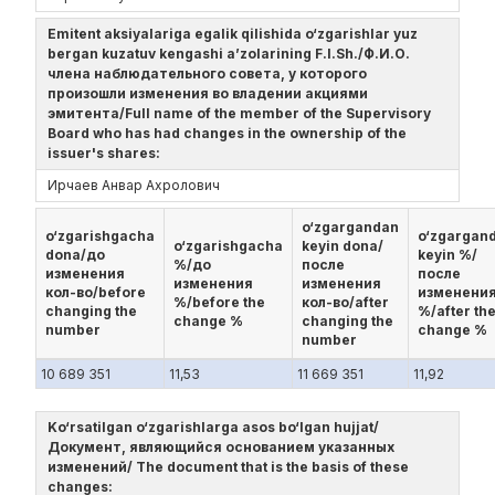
Emitent aksiyalariga egalik qilishida o‘zgarishlar yuz
bergan kuzatuv kengashi a’zolarining F.I.Sh./Ф.И.О.
члена наблюдательного совета, у которого
произошли изменения во владении акциями
эмитента/Full name of the member of the Supervisory
Board who has had changes in the ownership of the
issuer's shares:
Ирчаев Анвар Ахролович
o‘zgargandan
o‘zgarishgacha
o‘zgargan
o‘zgarishgacha
keyin dona/
dona/до
keyin %/
%/до
после
изменения
после
изменения
изменения
кол-во/before
изменени
%/before the
кол-во/after
changing the
%/after th
change %
changing the
number
change %
number
10 689 351
11,53
11 669 351
11,92
Ko‘rsatilgan o‘zgarishlarga asos bo‘lgan hujjat/
Документ, являющийся основанием указанных
изменений/ The document that is the basis of these
changes: