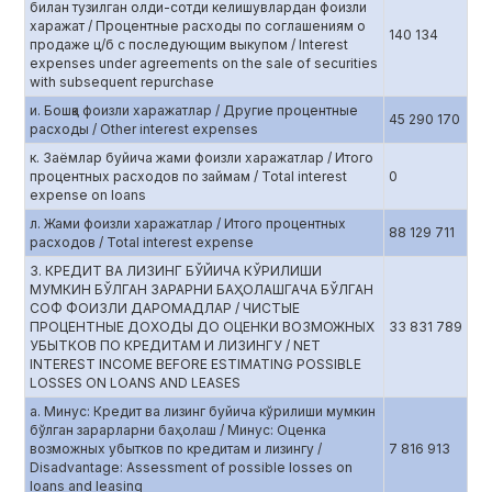
билан тузилган олди-сотди келишувлардан фоизли
харажат / Процентные расходы по соглашениям о
140 134
продаже ц/б с последующим выкупом / Interest
expenses under agreements on the sale of securities
with subsequent repurchase
и. Бошқа фоизли харажатлар / Другие процентные
45 290 170
расходы / Other interest expenses
к. Заёмлар буйича жами фоизли харажатлар / Итого
процентных расходов по займам / Total interest
0
expense on loans
л. Жами фоизли харажатлар / Итого процентных
88 129 711
расходов / Total interest expense
3. КРЕДИТ ВА ЛИЗИНГ БЎЙИЧА КЎРИЛИШИ
МУМКИН БЎЛГАН ЗАРАРНИ БАҲОЛАШГАЧА БЎЛГАН
СОФ ФОИЗЛИ ДАРОМАДЛАР / ЧИСТЫЕ
ПРОЦЕНТНЫЕ ДОХОДЫ ДО ОЦЕНКИ ВОЗМОЖНЫХ
33 831 789
УБЫТКОВ ПО КРЕДИТАМ И ЛИЗИНГУ / NET
INTEREST INCOME BEFORE ESTIMATING POSSIBLE
LOSSES ON LOANS AND LEASES
а. Минус: Кредит ва лизинг буйича кўрилиши мумкин
бўлган зарарларни баҳолаш / Минус: Оценка
возможных убытков по кредитам и лизингу /
7 816 913
Disadvantage: Assessment of possible losses on
loans and leasing