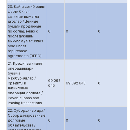
20. Қайта сотиб олиш
шарти билан
сотилган қимматли
қоғозлар / Ценные
бумаги проданные
по соглашению с
0
0
0
последующим
выкупом / Securities
sold under
repurchase
agreements (REPO)
21. Кредит ва лизинг
операциялари
бўйича
мажбуриятлар /
69 092
Кредиты и
69 092 645
0
645
лизинговые
операции к оплате /
Payable loans and
leasing transactions
22. Субординар қарз /
Субординированные
долговые
0
0
0
обязательства /