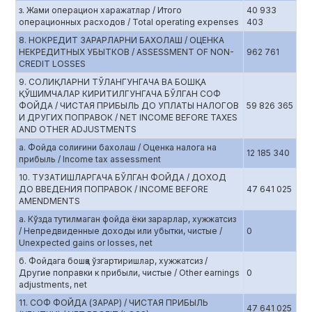
з. Жами операцион харажатлар / Итого
40 933
операционных расходов / Total operating expenses
403
8. НОКРЕДИТ ЗАРАРЛАРНИ БАХОЛАШ / ОЦЕНКА
НЕКРЕДИТНЫХ УБЫТКОВ / ASSESSMENT OF NON-
962 761
CREDIT LOSSES
9. СОЛИҚЛАРНИ ТЎЛАНГУНГАЧА ВА БОШҚА
ҚЎШИМЧАЛАР КИРИТИЛГУНГАЧА БЎЛГАН СОФ
ФОЙДА / ЧИСТАЯ ПРИБЫЛЬ ДО УПЛАТЫ НАЛОГОВ
59 826 365
И ДРУГИХ ПОПРАВОК / NET INCOME BEFORE TAXES
AND OTHER ADJUSTMENTS
а. Фойда солиғини бахолаш / Оценка налога на
12 185 340
прибыль / Income tax assessment
10. ТУЗАТИШЛАРГАЧА БЎЛГАН ФОЙДА / ДОХОД
ДО ВВЕДЕНИЯ ПОПРАВОК / INCOME BEFORE
47 641 025
AMENDMENTS
а. Кўзда тутилмаган фойда ёки зарарлар, хужжатсиз
/ Непредвиденные доходы или убытки, чистые /
0
Unexpected gains or losses, net
б. Фойдага бошқа ўзгартиришлар, хужжатсиз /
Другие поправки к прибыли, чистые / Other earnings
0
adjustments, net
11. СОФ ФОЙДА (ЗАРАР) / ЧИСТАЯ ПРИБЫЛЬ
47 641 025