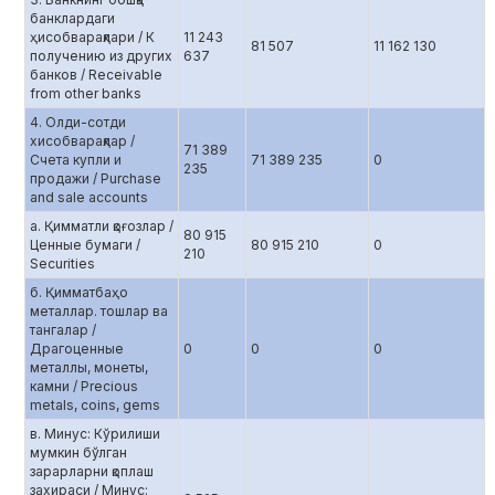
банклардаги
ҳисобварақлари / К
11 243
81 507
11 162 130
получению из других
637
банков / Receivable
from other banks
4. Олди-сотди
хисобварақлар /
71 389
Счета купли и
71 389 235
0
235
продажи / Purchase
and sale accounts
а. Қимматли қоғозлар /
80 915
Ценные бумаги /
80 915 210
0
210
Securities
б. Қимматбаҳо
металлар. тошлар ва
тангалар /
Драгоценные
0
0
0
металлы, монеты,
камни / Precious
metals, coins, gems
в. Минус: Кўрилиши
мумкин бўлган
зарарларни қоплаш
захираси / Минус: