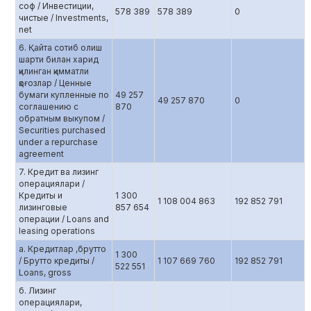
соф / Инвестиции,
578 389
578 389
0
чистые / Investments,
net
6. Қайта сотиб олиш
шарти билан харид
қилинган қимматли
қоғозлар / Ценные
бумаги купленные по
49 257
49 257 870
0
соглашению c
870
обратным выкупом /
Securities purchased
under a repurchase
agreement
7. Кредит ва лизинг
операциялари /
Кредиты и
1 300
1 108 004 863
192 852 791
лизинговые
857 654
операции / Loans and
leasing operations
а. Кредитлар ,брутто
1 300
/ Брутто кредиты /
1 107 669 760
192 852 791
522 551
Loans, gross
б. Лизинг
операциялари,