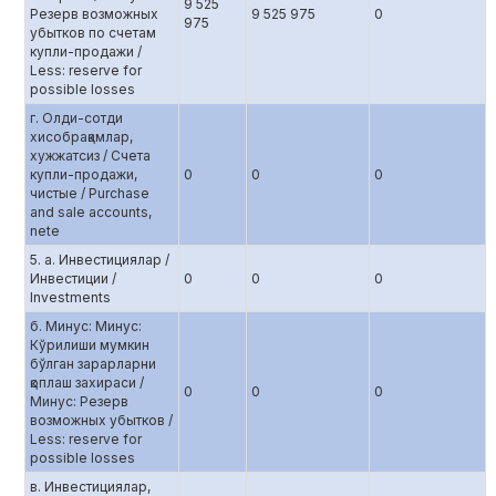
9 525
Резерв возможных
9 525 975
0
975
убытков по счетам
купли-продажи /
Less: reserve for
possible losses
г. Олди-сотди
хисобрақамлар,
хужжатсиз / Счета
купли-продажи,
0
0
0
чистые / Purchase
and sale accounts,
netе
5. а. Инвестициялар /
Инвестиции /
0
0
0
Investments
б. Минус: Минус:
Кўрилиши мумкин
бўлган зарарларни
қоплаш захираси /
0
0
0
Минус: Резерв
возможных убытков /
Less: reserve for
possible losses
в. Инвестициялар,