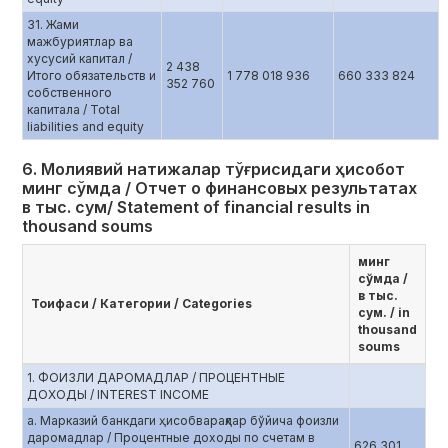
31. Жами
мажбуриятлар ва
хусусий капитал /
2 438
Итого обязательств и
1 778 018 936
660 333 824
352 760
собственного
капитала / Total
liabilities and equity
6. Молиявий натижалар тўғрисидаги ҳисобот
минг сўмда / Отчет о финансовых результатах
в тыс. сум/ Statement of financial results in
thousand soums
минг
сўмда /
в тыс.
Тоифаси / Категории / Categories
сум. / in
thousand
soums
1. ФОИЗЛИ ДАРОМАДЛАР / ПРОЦЕНТНЫЕ
ДОХОДЫ / INTEREST INCOME
a. Марказий банкдаги ҳисобварақлар бўйича фоизли
даромадлар / Процентные доходы по счетам в
626 301