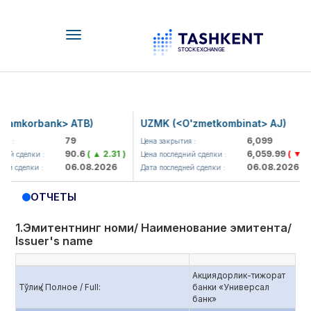
Toggle
navigation
orbank> ATB)
UZMK (<O'zmetkombinat> AJ)
79
6,099
Цена закрытия :
90.6
( ▲ 2.31 )
6,059.99
( ▼ 39.89 )
елки :
Цена последний сделки :
06.08.2026
06.08.2026
елки :
Дата последней сделки :
ОТЧЕТЫ
1.Эмитентнинг номи/ Наименование эмитента/
Issuer's name
Акциядорлик-тижорат
Тўлиқ / Полное / Full:
банки «Универсал
банк»