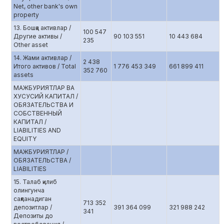
Net, other bank's own
property
13. Бошқа активлар /
100 547
Другие активы /
90 103 551
10 443 684
235
Other asset
14. Жами активлар /
2 438
Итого активов / Total
1 776 453 349
661 899 411
352 760
assets
МАЖБУРИЯТЛАР ВА
ХУСУСИЙ КАПИТАЛ /
ОБЯЗАТЕЛЬСТВА И
СОБСТВЕННЫЙ
КАПИТАЛ /
LIABILITIES AND
EQUITY
МАЖБУРИЯТЛАР /
ОБЯЗАТЕЛЬСТВА /
LIABILITIES
15. Талаб қилиб
олингунча
сақланадиган
713 352
депозитлар /
391 364 099
321 988 242
341
Депозиты до