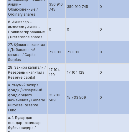
Акции -
350 910
350 910 745
0
Обыкновенные /
745
Ordinary shares
б. Aкциялар –
имтиёзли / Акции -
0
0
0
Привилегированные
/ Preference shares
27. Қўшилган капитал
/ Добавленный
72 333
72 333
0
капитал / Capital
Surplus
28. Захира капитали /
17 104
Резервный капитал /
17 104 129
0
129
Reserve capital
а. Умумий захира
фонди / Резервный
фонд общего
15 733
15 733 509
0
назначения / General
509
Purpose Reserve
Fund
а. 1. Булардан
стандарт активлар
буйича заҳира /