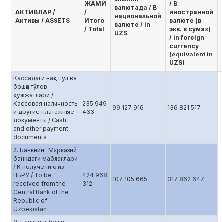
ЖАМИ
/ В
валютада / В
AКТИВЛАР /
/
иностранной
национальной
Активы / ASSETS
Итого
валюте (в
валюте / in
/ Total
экв. в сумах)
UZS
/ in foreign
currency
(equivalent in
UZS)
Кассадаги нақд пул ва
бошқа тўлов
ҳужжатлари /
Кассовая наличность
235 949
99 127 916
136 821 517
и другие платежные
433
документы / Cash
and other payment
documents
2. Банкнинг Марказий
банкдаги маблағлари
/ К получению из
ЦБРУ / To be
424 968
107 105 665
317 862 647
received from the
312
Central Bank of the
Republic of
Uzbekistan
3. Банкнинг бошқа