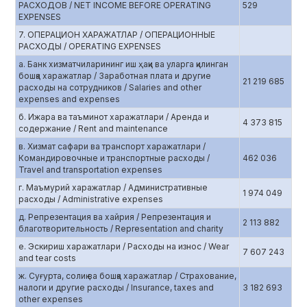
РАСХОДОВ / NET INCOME BEFORE OPERATING
529
EXPENSES
7. ОПЕРАЦИОН ХАРАЖАТЛАР / ОПЕРАЦИОННЫЕ
РАСХОДЫ / OPERATING EXPENSES
а. Банк хизматчиларининг иш ҳақи ва уларга қилинган
бошқа харажатлар / Заработная плата и другие
21 219 685
расходы на сотрудников / Salaries and other
expenses and expenses
б. Ижара ва таъминот харажатлари / Аренда и
4 373 815
содержание / Rent and maintenance
в. Хизмат сафари ва транспорт харажатлари /
Командировочные и транспортные расходы /
462 036
Travel and transportation expenses
г. Маъмурий харажатлар / Административные
1 974 049
расходы / Administrative expenses
д. Репрезентация ва хайрия / Репрезентация и
2 113 882
благотворительность / Representation and charity
е. Эскириш харажатлари / Расходы на износ / Wear
7 607 243
and tear costs
ж. Суғурта, солиқ ва бошқа харажатлар / Страхование,
налоги и другие расходы / Insurance, taxes and
3 182 693
other expenses