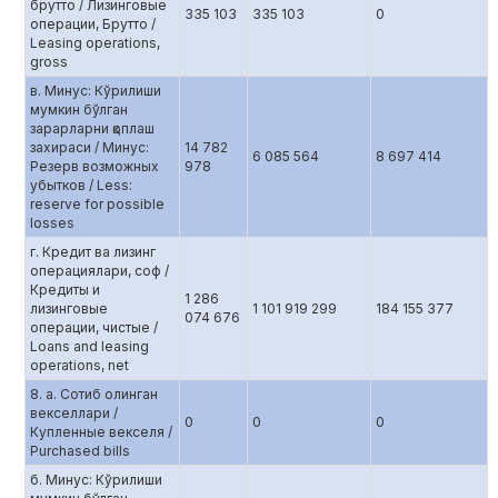
брутто / Лизинговые
335 103
335 103
0
операции, Брутто /
Leasing operations,
gross
в. Минус: Кўрилиши
мумкин бўлган
зарарларни қоплаш
захираси / Минус:
14 782
6 085 564
8 697 414
Резерв возможных
978
убытков / Less:
reserve for possible
losses
г. Кредит ва лизинг
операциялари, соф /
Кредиты и
1 286
лизинговые
1 101 919 299
184 155 377
074 676
операции, чистые /
Loans and leasing
operations, net
8. а. Сотиб олинган
векселлари /
0
0
0
Купленные векселя /
Purchased bills
б. Минус: Кўрилиши