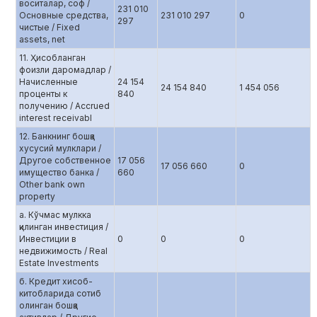
воситалар, соф /
231 010
Основные средства,
231 010 297
0
297
чистые / Fixed
assets, net
11. Ҳисобланган
фоизли даромадлар /
Начисленные
24 154
24 154 840
1 454 056
проценты к
840
получению / Accrued
interest receivabl
12. Банкнинг бошқа
хусусий мулклари /
Другое собственное
17 056
17 056 660
0
имущество банка /
660
Other bank own
property
а. Кўчмас мулкка
қилинган инвестиция /
Инвестиции в
0
0
0
недвижимость / Real
Estate Investments
б. Кредит хисоб-
китобларида сотиб
олинган бошқа