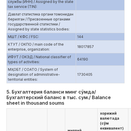
службы (ИНН) / Assigned by the state
tax service (TIN):
Давлат статистика органи томонидан
берилган / Присвоенные органами
государственной статистики /
Assigned by state statistics bodies:
МШТ / КФС / FSC:
144
КТУТ / ОКПО / main code of the
18017857
enterprise, organization:
ИФУТ / ОКЭД / National classifier of
64190
types of activities:
МҲОБТ / СОАТО / System of
designation of administrative-
1730405
territorial entities:
5. Бухгалтерия баланси минг сўмда/
Бухгалтерский баланс в тыс. сум./ Balance
sheet in thousand soums
хорижий
валютада
(сўм
еквивалент)
миллий