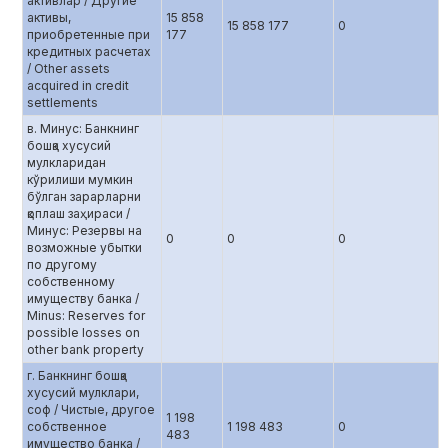
активлар / Другие
активы,
15 858
15 858 177
0
приобретенные при
177
кредитных расчетах
/ Other assets
acquired in credit
settlements
в. Минус: Банкнинг
бошқа хусусий
мулкларидан
кўрилиши мумкин
бўлган зарарларни
қоплаш заҳираси /
Минус: Резервы на
0
0
0
возможные убытки
по другому
собственному
имуществу банка /
Minus: Reserves for
possible losses on
other bank property
г. Банкнинг бошқа
хусусий мулклари,
соф / Чистые, другое
1 198
собственное
1 198 483
0
483
имущество банка /