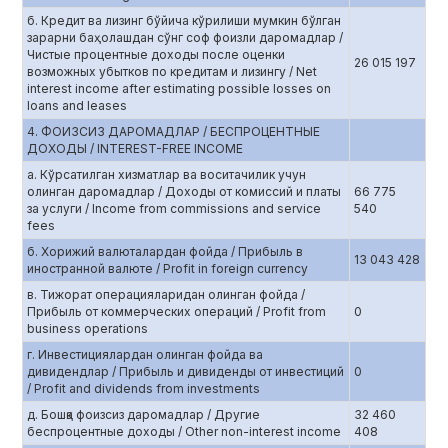
б. Кредит ва лизинг бўйича кўрилиши мумкин бўлган
зарарни баҳолашдан сўнг соф фоизли даромадлар /
Чистые процентные доходы после оценки
26 015 197
возможных убытков по кредитам и лизингу / Net
interest income after estimating possible losses on
loans and leases
4. ФОИЗСИЗ ДАРОМАДЛАР / БЕСПРОЦЕНТНЫЕ
ДОХОДЫ / INTEREST-FREE INCOME
а. Кўрсатилган хизматлар ва воситачилик учун
олинган даромадлар / Доходы от комиссий и платы
66 775
за услуги / Income from commissions and service
540
fees
б. Хорижий валюталардан фойда / Прибыль в
13 043 428
иностранной валюте / Profit in foreign currency
в. Тижорат операцияларидан олинган фойда /
Прибыль от коммерческих операций / Profit from
0
business operations
г. Инвестициялардан олинган фойда ва
дивидендлар / Прибыль и дивиденды от инвестиций
0
/ Profit and dividends from investments
д. Бошқа фоизсиз даромадлар / Другие
32 460
беспроцентные доходы / Other non-interest income
408