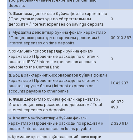
востребования / Interest expenses on demand
deposits
б. Жамғарма депозитлар буйича фоизли харажатлар
/ Процентные расходы по сберегательным
0
депозитам / Interest expenses on savings deposits
в. Муддатли депозитлар буйича фоизли харажатлар
/ Процентные расходы по срочным депозитам /
39 010 367
Interest expenses on time deposits
г. Уз.Р.МБнинг ҳисобварақлари буйича фоизли
харажатлар / Процентные расходы по счетам к
0
оплате в ЦБРУ / Interest expenses on accounts
payable to the Central Bank
д. Бошқа банкларнинг ҳисобварақлари буйича фоизли
харажатлар / Процентные расходы по счетам к
1 042 237
оплате в другие банки / Interest expenses on
accounts payable to other banks
е. Жами депозитлар буйича фоизли харажатлар /
40 372
Итого процентных расходов по депозитам / Total
490
interest expenses on deposits
ж. Кредит мажбуриятлари буйича фоизли
харажатлар / Процентные расходы по кредитам к
2 326 917
оплате / Interest expenses on loans payable
з. Қимматли қоғозларни қайтадан сотиб олиш шарти