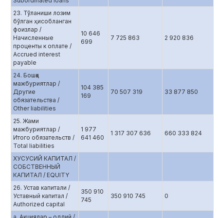
Subordinated loans
23. Тўланиши лозим
бўлган ҳисобланган
фоизлар /
10 646
Начисленные
7 725 863
2 920 836
699
проценты к оплате /
Accrued interest
payable
24. Бошқа
мажбуриятлар /
104 385
Другие
70 507 319
33 877 850
169
обязательства /
Other liabilities
25. Жами
мажбуриятлар /
1 977
1 317 307 636
660 333 824
Итого обязательств /
641 460
Total liabilities
ХУСУСИЙ КАПИТАЛ /
СОБСТВЕННЫЙ
КАПИТАЛ / EQUITY
26. Устав капитали /
350 910
Уставный капитал /
350 910 745
0
745
Authorized capital
а. Aкциялар – оддий /