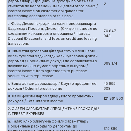
даромадлар / Процентные доходы по обяз-вам
0
клиентов по непогашенным акцептам этого банка /
Interest income on customer obligations for
outstanding acceptances of this bank
з. Фоиз, Дисконт, кредит ва лизинг операцияларга
бадаллар / Процент, Дисконт (Скидки) и взносы по
70 847
кредитным и лизинговым операциям / Interest,
043
Discount (Discounts) and fees on credit and leasing
transactions
и. Қимматли қоғозларни қайтадан сотиб олиш шарти
билан тузилган олди-сотди келишувлардан фоизли
даромад / Процентные доходы по соглашениям о
669 174
покупке ценных бумаг с обратным выкупом /
Interest income from agreements to purchase
securities with repurchase
к. Бошқа фоизли даромадлар / Другие процентные
45 695
доходы / Other interest income
608
л. Жами фоизли даромадлар / Итого процентных
121 961 500
доходов / Total interest income
2. ОИЗЛИ ХАРАЖАТЛАР / ПРОЦЕНТНЫЕ РАСХОДЫ /
INTEREST EXPENSES
а. Талаб қилиб олингунча фоизли харажатлар /
Процентные расходы по депозитам до
319 886