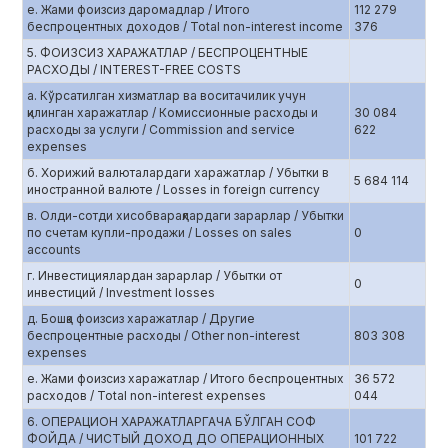
е. Жами фоизсиз даромадлар / Итого
112 279
беспроцентных доходов / Total non-interest income
376
5. ФОИЗСИЗ ХАРАЖАТЛАР / БЕСПРОЦЕНТНЫЕ
РАСХОДЫ / INTEREST-FREE COSTS
а. Кўрсатилган хизматлар ва воситачилик учун
қилинган харажатлар / Комиссионные расходы и
30 084
расходы за услуги / Commission and service
622
expenses
б. Хорижий валюталардаги харажатлар / Убытки в
5 684 114
иностранной валюте / Losses in foreign currency
в. Олди-сотди хисобварақлардаги зарарлар / Убытки
по счетам купли-продажи / Losses on sales
0
accounts
г. Инвестициялардан зарарлар / Убытки от
0
инвестиций / Investment losses
д. Бошқа фоизсиз харажатлар / Другие
беспроцентные расходы / Other non-interest
803 308
expenses
е. Жами фоизсиз харажатлар / Итого беспроцентных
36 572
расходов / Total non-interest expenses
044
6. ОПЕРАЦИОН ХАРАЖАТЛАРГАЧА БЎЛГАН СОФ
ФОЙДА / ЧИСТЫЙ ДОХОД ДО ОПЕРАЦИОННЫХ
101 722