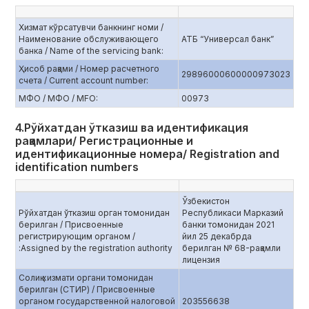
Хизмат кўрсатувчи банкнинг номи /
Наименование обслуживающего
АТБ “Универсал банк”
банка / Name of the servicing bank:
Ҳисоб рақами / Номер расчетного
29896000600000973023
счета / Current account number:
МФО / МФО / MFO:
00973
4.Рўйхатдан ўтказиш ва идентификация
рақамлари/ Регистрационные и
идентификационные номера/ Registration and
identification numbers
Ўзбекистон
Рўйхатдан ўтказиш орган томонидан
Республикаси Марказий
берилган / Присвоенные
банки томонидан 2021
регистрирующим органом /
йил 25 декабрда
:Assigned by the registration authority
берилган № 68-рақамли
лицензия
Солиқ хизмати органи томонидан
берилган (СТИР) / Присвоенные
органом государственной налоговой
203556638