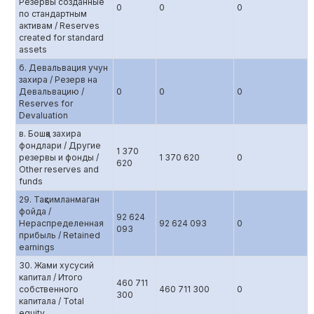
Резервы созданные
0
0
0
по стандартным
активам / Reserves
created for standard
assets
б. Девальвация учун
захира / Резерв на
Девальвацию /
0
0
0
Reserves for
Devaluation
в. Бошқа захира
фондлари / Другие
1 370
резервы и фонды /
1 370 620
0
620
Other reserves and
funds
29. Тақсимланмаган
фойда /
92 624
Нераспределенная
92 624 093
0
093
прибыль / Retained
earnings
30. Жами хусусий
капитал / Итого
460 711
собственного
460 711 300
0
300
капитала / Total
equity