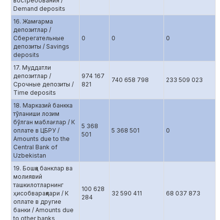
востребования /
Demand deposits
16. Жамғарма
депозитлар /
Сберегательные
0
0
0
депозиты / Savings
deposits
17. Муддатли
депозитлар /
974 167
740 658 798
233 509 023
Срочные депозиты /
821
Time deposits
18. Марказий банкка
тўланиши лозим
бўлган маблағлар / К
5 368
оплате в ЦБРУ /
5 368 501
0
501
Amounts due to the
Central Bank of
Uzbekistan
19. Бошқа банклар ва
молиявий
ташкилотларнинг
100 628
ҳисобварақлари / К
32 590 411
68 037 873
284
оплате в другие
банки / Amounts due
to other banks