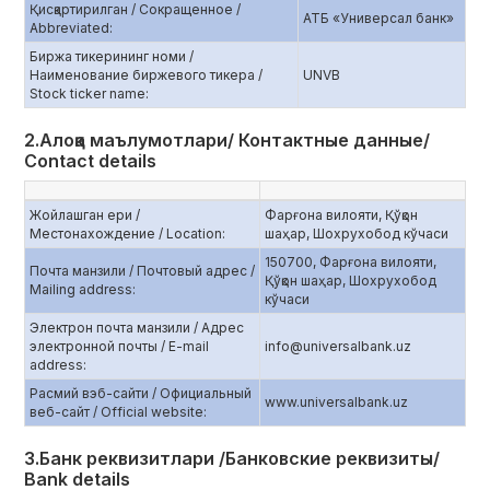
Қисқартирилган / Сокращенное /
АТБ «Универсал банк»
Abbreviated:
Биржа тикерининг номи /
Наименование биржевого тикера /
UNVB
Stock ticker name:
2.Алоқа маълумотлари/ Контактные данные/
Contact details
Жойлашган ери /
Фарғона вилояти, Қўқон
Местонахождение / Location:
шаҳар, Шохрухобод кўчаси
150700, Фарғона вилояти,
Почта манзили / Почтовый адрес /
Қўқон шаҳар, Шохрухобод
Mailing address:
кўчаси
Электрон почта манзили / Адрес
электронной почты / E-mail
info@universalbank.uz
address:
Расмий вэб-сайти / Официальный
www.universalbank.uz
веб-сайт / Official website:
3.Банк реквизитлари /Банковские реквизиты/
Bank details