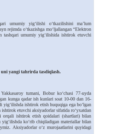
ari
umumiy
yig‘ilishi
o‘tkazilishini
ma’lum
ayn
rejimda
o‘tkazishga
mo‘ljallangan
“
Elektron
n tashqari
umumiy
yig‘ilishida
ishtirok
etuvchi
ni yangi tahrirda tasdiqlash.
Yakkasaroy
tumani,
Bobur
ko‘chasi
77-uyda
igan
kunga
qadar
ish
kunlari
soat
10-00
dan
16-
li
yig‘ilishda
ishtirok
etish
huquqiga
ega
bo‘lgan
a
ishtirok
etuvchi
aksiyadorlar
sifatida
ro‘yxatdan
i
orqali
ishtirok
etish
qoidalari
(shartlari)
bilan
u
yig‘ilishda
ko‘rib
chiqiladigan
materiallar
bilan
aymiz.
Aksiyadorlar
o‘z
murojaatlarini
quyidagi