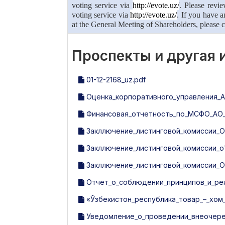
voting service via
http://evote.uz/
.
Please revie
voting service via
http://evote.uz/
.
If you have a
at the General Meeting of Shareholders, please c
Проспекты и другая
01-12-2168_uz.pdf
Оценка_корпоративного_управления_АО
Финансовая_отчетность_по_МСФО_АО_У
Закллючение_листинговой_комиссии_O'
Закллючение_листинговой_комиссии_o'zbe
Закллючение_листинговой_комиссии_Ozbek
Отчет_о_соблюдении_принципов_и_рек
«Ўзбекистон_республика_товар_–_хом_
Уведомление_о_проведении_внеочере