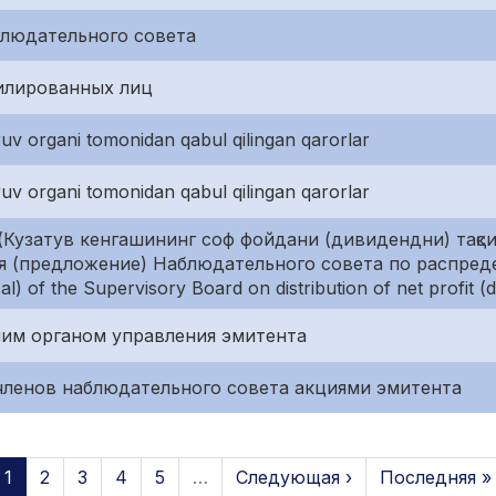
блюдательного совета
илированных лиц
uv organi tomonidan qabul qilingan qarorlar
uv organi tomonidan qabul qilingan qarorlar
(Кузатув кенгашининг соф фойдани (дивидендни) тақс
ия (предложение) Наблюдательного совета по распре
 of the Supervisory Board on distribution of net profit (d
им органом управления эмитента
членов наблюдательного совета акциями эмитента
1
2
3
4
5
…
Следующая ›
Последняя »