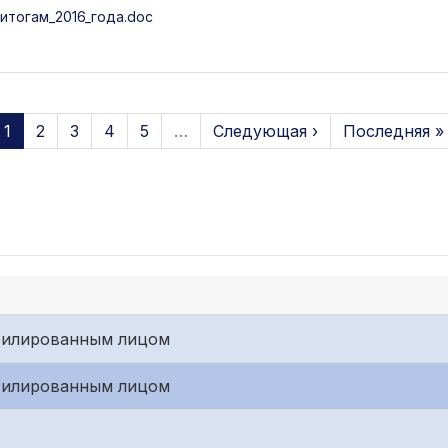
тогам_2016_года.doc
1
2
3
4
5
…
Следующая ›
Последняя »
филированным лицом
филированным лицом