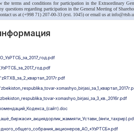
w the terms and conditions for participation in the Extraordinary Gen
ny questions regarding participation in the General Meeting of Sharehol
ontact us at (+998 71) 207-00-33 (ext. 1045) or email us at info@rtsb.u
 информация
_УзРТСБ_за_2017_год.pdf
зРТСБ_за_2017_год.pdf
zRTXB_за_2_квартал_2017г.pdf
kiston_respublika_tovar-xomashyo_birjasi_за_1_квартал_2017г.p
iston_respublika_tovar-xomashyo_birjasi_за_3_кв._2016г.pdf
омендаций_Кодекса_(сайт).doc
ашё_биржаси»_акциядорлик_жамияти_Устави_(янги_тахрир).pd
дного_общего_собрания_акционеров_АО_«УзРТСБ».pdf