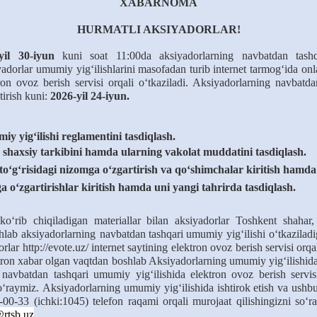
XABARNOMA
HURMATLI
AKSIYADORLAR!
-yil 30-iyun
kuni
soat
11:00da
aksiyadorlarning
navbatdan tashq
yadorlar
umumiy
yig‘ilishlarini
masofadan
turib
internet
tarmog‘ida
onl
ron
ovoz
berish
servisi
orqali
o‘tkaziladi.
Aksiyadorlarning
navbatda
tirish
kuni:
2026-yil 24-iyun.
 yig‘ilishi reglamentini tasdiqlash.
shaxsiy tarkibini hamda ularning vakolat muddatini tasdiqlash.
‘risidagi nizomga o‘zgartirish va qo‘shimchalar kiritish hamda u
 o‘zgartirishlar kiritish hamda uni yangi tahrirda tasdiqlash.
ko‘rib
chiqiladigan
materiallar
bilan
aksiyadorlar
Toshkent
shahar,
hlab
aksiyadorlarning
navbatdan tashqari umumiy
yig‘ilishi
o‘tkazilad
rlar
http://evote.uz/
internet
saytining
elektron
ovoz
berish
servisi
orqa
tron
xabar
olgan
vaqtdan
boshlab
Aksiyadorlarning
umumiy
yig‘ilishid
navbatdan tashqari
umumiy
yig‘ilishida
elektron
ovoz
berish
servis
o‘raymiz.
Aksiyadorlarning
umumiy
yig‘ilishida
ishtirok
etish
va
ushb
-00-33
(ichki:1045)
telefon
raqami
orqali
murojaat
qilishingizni
so‘r
@rtsb.uz
.