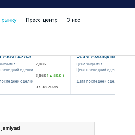
 рынку
Пресс-центр
О нас
varts> AJ)
QZSM (<Qizilqumsement> AJ)
ия :
2,385
Цена закрытия :
1,208
дний сделки
Цена последний сделки
2,953
( ▲ 53.0 )
:
1,229
( ▲ 29
едней сделки
Дата последней сделки
07.08.2026
:
07.08.2026
 jamiyati