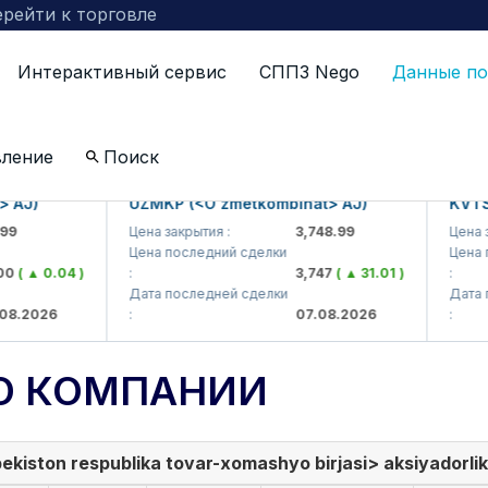
рейти к торговле
Интерактивный сервис
СППЗ Nego
Данные по
вление
Поиск
)
UZMKP (<O'zmetkombinat> AJ)
KVTS (<K
Цена закрытия :
3,748.99
Цена закрыт
Цена последний сделки
Цена после
▲ 0.04 )
:
3,747
( ▲ 31.01 )
:
Дата последней сделки
Дата посл
026
:
07.08.2026
:
О КОМПАНИИ
ekiston respublika tovar-xomashyo birjasi> aksiyadorlik