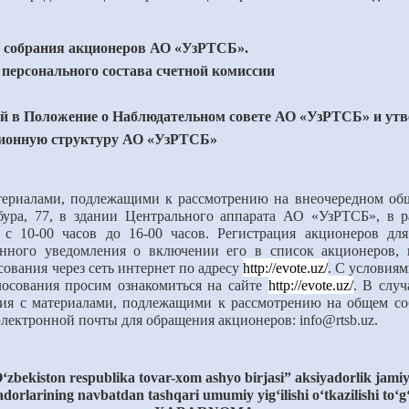
 собрания акционеров АО «УзРТСБ».
персонального состава счетной комиссии
й в Положение о Наблюдательном совете АО «УзРТСБ» и утве
ционную структуру АО «УзРТСБ»
териалами, подлежащими к рассмотрению на внеочередном общ
бура, 77, в здании Центрального аппарата АО
«УзРТСБ»
, в 
 с 10-00 часов до 16-00 часов.
Регистрация акционеров дл
онного уведомления о включении его в список акционеров,
ования через сеть интернет по адресу
http://evote.uz/
.
С условиям
лосования просим ознакомиться на сайте
http://evote.uz/
.
В случ
ния с материалами, подлежащими к рассмотрению на общем со
лектронной почты для обращения акционеров: info@rtsb.uz.
‘zbekiston
respublika
tovar-xom
ashyo
birjasi
”
aksiyadorlik
jamiy
adorlarining navbatdan tashqari
umumiy
yig‘ilishi
o‘tkazilishi
to‘g