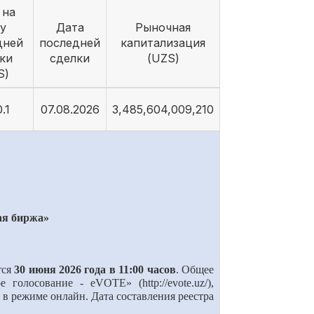
 на
у
Дата
Рыночная
дней
последней
капитализация
ки
сделки
(UZS)
S)
.1
07.08.2026
3,485,604,009,210
ая биржа»
тся
30 июня 2026 года в 11:00 часов
.
Общее
олосование - eVOTE» (http://evote.uz/),
т
в режиме онлайн.
Дата составления реестра