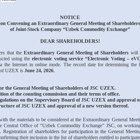
NOTICE
on Convening an Extraordinary General Meeting of Shareholders
of Joint-Stock Company “Uzbek Commodity Exchange”
DEAR SHAREHOLDERS!
ers that the
Extraordinary General Meeting of Shareholders
will
ucted using the
electronic voting service “Electronic Voting – e
ia the Internet in online mode.
The record date for determining the li
s of UZEX is
June 24, 2026
.
 for the General Meeting of Shareholders of JSC UZEX.
ion of the counting commission and their terms of office.
gulations on the Supervisory Board of JSC UZEX and approval of 
tructure of JSC UZEX and approval of a new version thereof.
ith the materials to be considered at the Extraordinary General Meeti
 the Central Office of “Uzbek Commodity Exchange” JSC, on working 
m.
Registration of shareholders for participation in the General Meeti
nfirming their inclusion in the list of shareholders entitled to participat