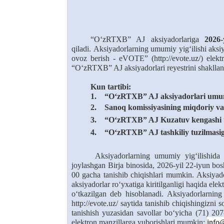
“O‘zRTXB”
AJ
aksiyadorlariga
2026
qiladi.
Aksiyadorlarning
umumiy
yig‘ilishi
aksi
ovoz
berish
-
eVOTE
”
(http://evote.uz/)
elekt
“O‘zRTXB”
AJ
aksiyadorlari
reyestrini
shakllan
Kun tartibi
:
1.
“O‘zRTXB” AJ aksiyadorlari umumiy
2.
Sanoq komissiyasining miqdoriy va 
3.
“O‘zRTXB” AJ Kuzatuv kengashi to‘g
4.
“O‘zRTXB” AJ tashkiliy tuzilmasiga
Aksiyadorlarning
umumiy
yig‘ilishida
joylashgan
Birja
binosida,
2026-yil 22-iyun bos
00
gacha
tanishib
chiqishlari
mumkin.
Aksiyado
aksiyadorlar
ro‘yxatiga
kiritilganligi
haqida
elek
o‘tkazilgan
deb
hisoblanadi.
Aksiyadorlarning
http://evote.uz/
saytida
tanishib
chiqishingizni
s
tanishish
yuzasidan
savollar
bo‘yicha
(71)
207
elektron
manzillarga
yuborishlari
mumkin:
info