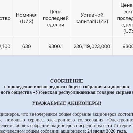
Цена
Цена
дат
Номинал
Уставной
ство
последней
после
(UZS)
капитал(UZS)
сделки
сдел
(UZ
2,100
630
9300.1
236,119,023,000
9300
СООБЩЕНИЕ
о проведении
внеочередного
общего собрания акционеров
ного общества «Узбекская республиканская товарно-сырьев
УВАЖАЕМЫЕ АКЦИОНЕРЫ!
ционеров, что внеочередное общее собрание акционеров состои
с помощью сервиса электронного голосования «Электронное г
ведения общих собраний акционеров посредством сети Интерне
неочередном общем собрании акционеров:
24 июня 2026 года.