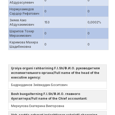
0
0
Абдурасулевич
Нормухамедов
0
0
Сардор Рифатович
Зияев Азиз
153
0,0002%
Абдухакимович
Шарипов Тохир
0
0
Мирахимович
Каримова Махира
0
0
Шадибековна
Ijroiya organi rahbarining F.I.Sh/Ф.И.О. руководителя
исполнительного органа/Full name of the head of the
executive agency:
Бадриддинов Зиёвиддин Боситович
Bosh buxgalterning F.I.Sh/Ф.И.О. главного
бухгалтера/Full name of the Chief accountant:
Меркулова Екатерина Викторовна
Veb-saytda axborot joylashtirgan vakolatli shaxsning