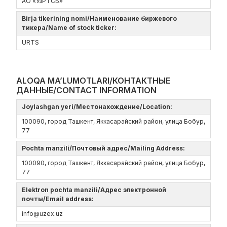
АО «УзРТСБ»
Birja tikerining nomi/Наименование биржевого
тикера/Name of stock ticker:
URTS
ALOQA MA’LUMOTLARI/КОНТАКТНЫЕ
ДАННЫЕ/CONTACT INFORMATION
Joylashgan yeri/Местонахождение/Location:
100090, город Ташкент, Яккасарайский район, улица Бобур,
77
Pochta manzili/Почтовый адрес/Mailing Address:
100090, город Ташкент, Яккасарайский район, улица Бобур,
77
Elektron pochta manzili/Адрес электронной
почты/Email address:
info@uzex.uz