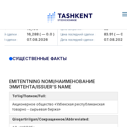
n
Olmaliq KMK> AJ)
KFSK (<Kafolat sug'urta kompaniy
16,100
82
я :
Цена закрытия :
16,288
( — 0.0 )
83.91
( — 0.0 )
ий сделки :
Цена последний сделки :
07.08.2026
07.08.2026
ей сделки :
Дата последней сделки :
СУЩЕСТВЕННЫЕ ФАКТЫ
EMITENTNING NOMI/НАИМЕНОВАНИЕ
ЭМИТЕНТА/ISSUER'S NAME
To‘liq/Полное/Full:
Акционерное общество «Узбекская республиканская
товарно - сырьевая биржа»
Qisqartirilgan/Сокращенное/Abbreviated: