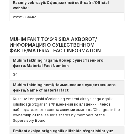
Rasmiy veb-sayti/Официальный веб-сайт/Official
website:
www.uzex.uz
MUHIM FAKT TO‘G‘RISIDA AXBOROT/
ИНФОРМАЦИЯ О СУЩЕСТВЕННОМ
ФАКТЕ/MATERIAL FACT INFORMATION
Muhim faktning raqami/Номер существенного
факта/Material Fact Number:
34
Muhim faktning nomi/Наименование существенного
факта/Name of material fact:
Kuzatuv kengashi a’zolarining emitent aksiyalariga egalik
qilishidagi o‘zgarishlar/Изменения во владении членов
наблюдательного совета акциями эмитента/Changes in the
ownership of the Issuer's shares by members of the
Supervisory Board
Emitent aksiyalariga egalik qilishida o‘zgarishlar yuz