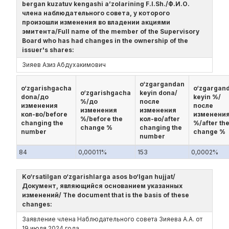
bergan kuzatuv kengashi a’zolarining F.I.Sh./Ф.И.О.
члена наблюдательного совета, у которого
произошли изменения во владении акциями
эмитента/Full name of the member of the Supervisory
Board who has had changes in the ownership of the
issuer's shares:
Зияев Азиз Абдухакимович
o‘zgargandan
o‘zgarishgacha
o‘zgargan
o‘zgarishgacha
keyin dona/
dona/до
keyin %/
%/до
после
изменения
после
изменения
изменения
кол-во/before
изменени
%/before the
кол-во/after
changing the
%/after th
change %
changing the
number
change %
number
84
0,00011%
153
0,0002%
Ko‘rsatilgan o‘zgarishlarga asos bo‘lgan hujjat/
Документ, являющийся основанием указанных
изменений/ The document that is the basis of these
changes:
Заявление члена Наблюдательного совета Зияева А.А. от
19 июля 2024 года