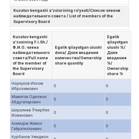
Kuzatuv kengashi a’zolarining ro‘yxati/Список членов
наблюдательного совета / List of members of the
Supervisory Board
Kuzatuv kengashi
Egalik
a’zosining F.I.Sh./
qilayotgan
Ф.И.О. члена
Egalik qilayotgan ulushi
ulushi %/
наблюдательного
dona/ Доля владения
Доля
совета/Full name
количество/Ownership
владения
of the member of
share quantity
%/
the Supervisory
Ownership
Board
share %
Норкулов Илхом
0
0
Иброхимович
Маматов Одилжон
0
0
Абдугапарович
Шералиев Ўткирбек
0
0
Исманович
Ахмедов Жамол
0
0
Гайратиллаевич
Курбанов Умиджон