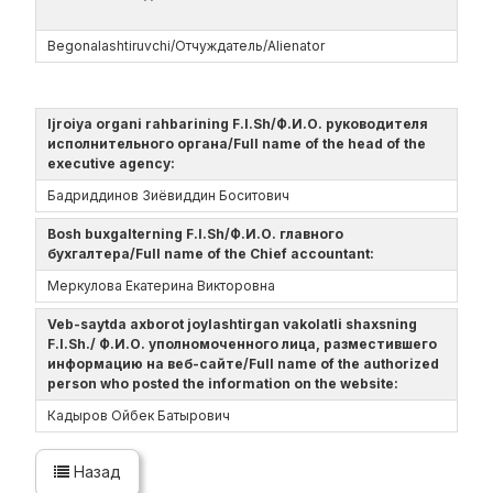
Begonalashtiruvchi/Отчуждатель/Alienator
Ijroiya organi rahbarining F.I.Sh/Ф.И.О. руководителя
исполнительного органа/Full name of the head of the
executive agency:
Бадриддинов Зиёвиддин Боситович
Bosh buxgalterning F.I.Sh/Ф.И.О. главного
бухгалтера/Full name of the Chief accountant:
Меркулова Екатерина Викторовна
Veb-saytda axborot joylashtirgan vakolatli shaxsning
F.I.Sh./ Ф.И.О. уполномоченного лица, разместившего
информацию на веб-сайте/Full name of the authorized
person who posted the information on the website:
Кадыров Ойбек Батырович
Назад