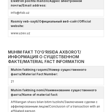
Elektron pochta manzili/Адрес электронной
почты/Email address:
info@rtsb.uz
Rasmiy veb-sayti/Официальный веб-сайт/Official
website:
www.uzex.uz
MUHIM FAKT TO‘G‘RISIDA AXBOROT/
ИНФОРМАЦИЯ О СУЩЕСТВЕННОМ
ФАКТЕ/MATERIAL FACT INFORMATION
Muhim faktning raqami/Номер существенного
факта/Material Fact Number:
21
Muhim faktning nomi/Наименование существенного
факта/Name of material fact:
Affillangan shaxs bilan bitim tuzilishi/Заключение сделки с
аффилированным лицом/Conclusion of a transaction with an
affiliated person