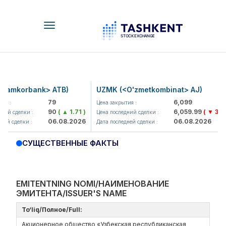
Toggle
navigation
amkorbank> ATB)
UZMK (<O'zmetkombinat> AJ)
79
6,099
я :
Цена закрытия :
90
( ▲ 1.71 )
6,059.99
( ▼ 39.89
ий сделки :
Цена последний сделки :
06.08.2026
06.08.2026
ей сделки :
Дата последней сделки :
СУЩЕСТВЕННЫЕ ФАКТЫ
EMITENTNING NOMI/НАИМЕНОВАНИЕ
ЭМИТЕНТА/ISSUER'S NAME
To‘liq/Полное/Full:
Акционерное общество «Узбекская республиканская