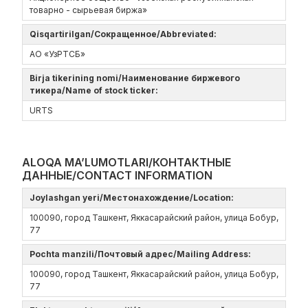
товарно - сырьевая биржа»
Qisqartirilgan/Сокращенное/Abbreviated:
АО «УзРТСБ»
Birja tikerining nomi/Наименование биржевого
тикера/Name of stock ticker:
URTS
ALOQA MA’LUMOTLARI/КОНТАКТНЫЕ
ДАННЫЕ/CONTACT INFORMATION
Joylashgan yeri/Местонахождение/Location:
100090, город Ташкент, Яккасарайский район, улица Бобур,
77
Pochta manzili/Почтовый адрес/Mailing Address:
100090, город Ташкент, Яккасарайский район, улица Бобур,
77