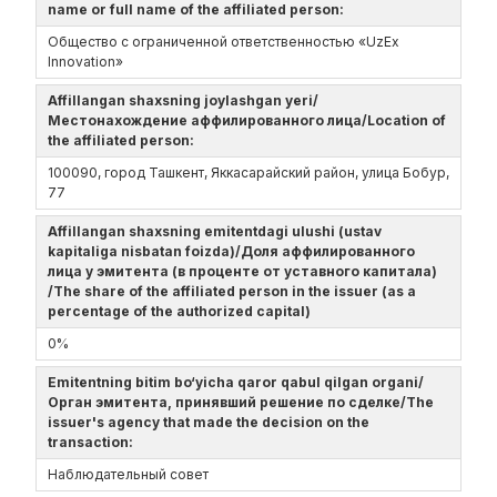
name or full name of the affiliated person:
Общество с ограниченной ответственностью «UzEx
Innovation»
Affillangan shaxsning joylashgan yeri/
Местонахождение аффилированного лица/Location of
the affiliated person:
100090, город Ташкент, Яккасарайский район, улица Бобур,
77
Affillangan shaxsning emitentdagi ulushi (ustav
kapitaliga nisbatan foizda)/Доля аффилированного
лица у эмитента (в проценте от уставного капитала)
/The share of the affiliated person in the issuer (as a
percentage of the authorized capital)
0%
Emitentning bitim bo‘yicha qaror qabul qilgan organi/
Орган эмитента, принявший решение по сделке/The
issuer's agency that made the decision on the
transaction:
Наблюдательный совет