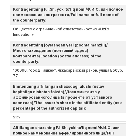
Kontragentning F.I.Sh. yoki to‘liq nomi/Ф.И.О. или полное
наименование контрагента/Full name or full name of
the counterparty:
Общество с ограниченной ответственностью «UzEx
Innovation»
Kontragentning joylashgan yeri (pochta manzili)/
Местонахождение (почтовый адрес)
контрагента/Location (postal address) of the
counterparty:
100090, город Ташкент, Яккасарайский район, улица Бобур,
77
Emitentning affillangan shaxsdagi ulushi (ustav
kapitaliga nisbatan foizda)/Доля эмитента у
аффилированного лица (в проценте от уставного
капитала)/The issuer's share in the affiliated entity (as a
percentage of the authorized capital):
51%
Affillangan shaxsning F.I.Sh. yoki to‘liq nomi/Ф.И.О. или
полное наименование аффилированного лица/Full