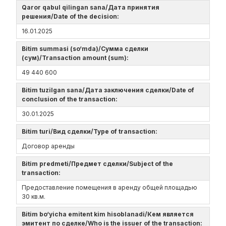
Qaror qabul qilingan sana/Дата принятия
решения/Date of the decision:
16.01.2025
Bitim summasi (so‘mda)/Сумма сделки
(сум)/Transaction amount (sum):
49 440 600
Bitim tuzilgan sana/Дата заключения сделки/Date of
conclusion of the transaction:
30.01.2025
Bitim turi/Вид сделки/Type of transaction:
Договор аренды
Bitim predmeti/Предмет сделки/Subject of the
transaction:
Предоставление помещения в аренду общей площадью
30 кв.м.
Bitim bo‘yicha emitent kim hisoblanadi/Кем является
эмитент по сделке/Who is the issuer of the transaction: