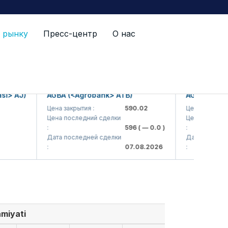
 рынку
Пресс-центр
О нас
AJ)
AGBA (<Agrobank> ATB)
AGBAP (<Agroba
Цена закрытия :
590.02
Цена закрытия :
Цена последний сделки
Цена последний с
:
596
( — 0.0 )
:
Дата последней сделки
Дата последней с
:
07.08.2026
:
amiyati