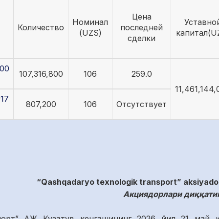
Цена
Номинал
Уставно
Количество
последней
(UZS)
капитал(U
сделки
00
107,316,800
106
259.0
11,461,144,
17
807,200
106
Отсутствует
“Qashqadaryo texnologik transport” aksiyadorli
Акциядорлари диққатиг
спорт” АЖ Кузатув кенгашининг 2026 йил 21 май 