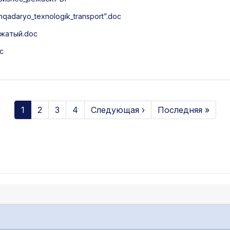
daryo_texnologik_transport”.doc
жатый.doc
c
1
2
3
4
Следующая ›
Последняя »