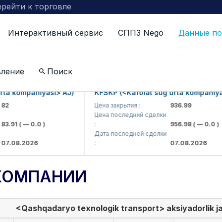
рейти к торговле
Интерактивный сервис
СППЗ Nego
Данные по
вление
Поиск
kompaniyasi> AJ)
KFSKP (<Kafolat sug'urta kompaniyasi> 
Цена закрытия :
936.99
Цена последний сделки
1
( — 0.0 )
:
956.98
( — 0.0 )
Дата последней сделки
8.2026
:
07.08.2026
КОМПАНИИ
<Qashqadaryo texnologik transport> aksiyadorlik j