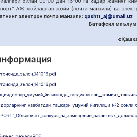
иаллари билан 09-00 дан 16-00 га қадар жамият ки
спорт” АЖ жойлашган жойи (почта манзили) ва электр
тнинг электрон почта манзили:
qashtt_aj@umail.uz
Батафсил маълумо
«
Қ
ашк
 информация
исида_эълон_14.10.16.pdf
исида_эълон_14.10.16.pdf
акциядорлар_умумий_йигилишда_тасдикланган__жамият_ташкил
иядорларнинг_навбатдан_ташкари_умумий_йигилиши_№2-сонли_
RT”_Объявляет_конкурс_на_замещение_вакантных_должност
Бизнес_режаси.PDF