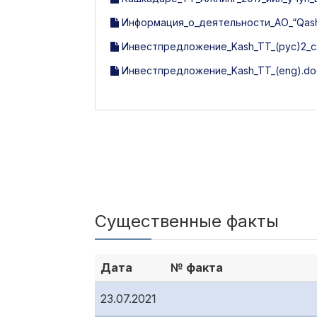
Информация_о_деятельности_АО_“Qashqa
Инвестпредложение_Kash_TT_(рус)2_с
Инвестпредложение_Kash_TT_(eng).do
Существенные факты
Дата
№ факта
23.07.2021