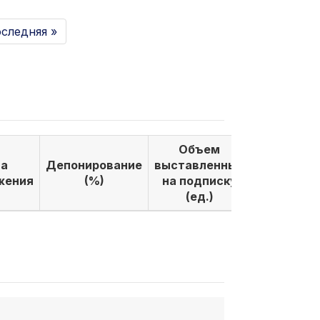
следняя »
Объем
Объем
а
Депонирование
выставленных
выкуплен
жения
(%)
на подписку
по подпи
(ед.)
(ед.)