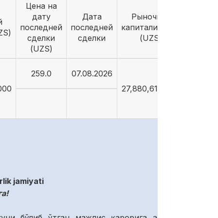
Цена на
дату
Дата
Рыночная
й
последней
последней
капитализация
ZS)
сделки
сделки
(UZS)
(UZS)
259.0
07.08.2026
000
27,880,614,400
k jamiyati
а!
куни бўлиб ўтган мажлис қарорига асосан