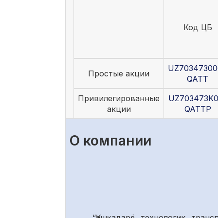
Код ЦБ
UZ70347300
Простые акции
QATT
Привилегированные
UZ703473K0
акции
QATTP
О компании
“Қашқадарё технологик тран