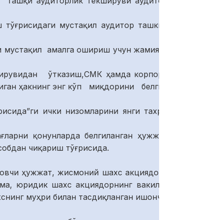
а ташқи аудиторлик текшируви аудиторлик
ш тўғрисидаги мустақил аудитор ташкилоти
и мустақил амалга ошириш учун жамиятнинг
кширувидан ўтказиш,СМК ҳамда корпоратив
диган ҳакнинг энг кўп миқдорини белгилаш.
рисида”ги ички низомларини янги тахрирда
ағларни қонунларда белгиланган ҳужжатлар
собдан чиқариш тўғрисида.
ловчи ҳужжат, жисмоний шахс акциядорнинг
ма, юридик шахс акциядорнинг вакили эса
снинг муҳри билан тасдиқланган ишончнома