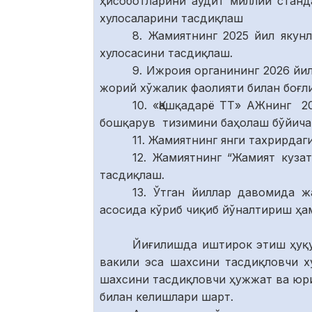
ҳисоботларини аудит миллий станд
хулосаларини тасдиқлаш
8. Жамиятнинг 2025 йил якун
хулосасини тасдиқлаш.
9. Ижроия органининг 2026 й
жорий хўжалик фаолияти билан боғл
10. «Қашқадарё ТТ» АЖнинг 
бошқарув тизимини баҳолаш бўйича 
11. Жамиятнинг янги тахрирдаг
12. Жамиятнинг “Жамият куза
тасдиқлаш.
13. Ўтган йиллар давомида ж
асосида кўриб чиқиб йўналтириш ҳа
Йиғилишда иштирок этиш ҳуқу
вакили эса шахсини тасдиқловчи х
шахсини тасдиқловчи ҳужжат ва юр
билан келишлари шарт.