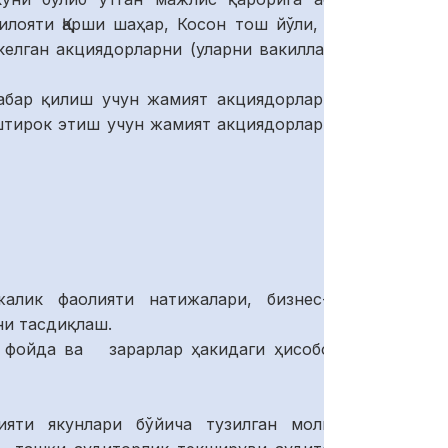
лояти Қарши шаҳар, Косон тош йўли, 16 уй
елган акциядорларни (уларни вакилларини)
р қилиш учун жамият акциядорларининг
штирок этиш учун жамият акциядорларининг
лик фаолияти натижалари, бизнес-режа
и тасдиқлаш.
и, фойда ва зарарлар ҳакидаги ҳисоботини
ияти якунлари бўйича тузилган молиявий