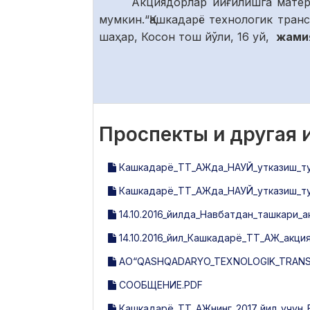
Акциядорлар йиғилишга матер
мумкин.“Қашкадарё технологик тран
шаҳар, Косон тош йўли, 16 уй,
жамия
Проспекты и другая
Кашкадарё_ТТ_АЖда_НАУЙ_утказиш_тугр
Кашкадарё_ТТ_АЖда_НАУЙ_утказиш_тугр
14.10.2016_йилда_Навбатдан_ташкари_
14.10.2016_йил_Кашкадарё_ТТ_АЖ_акц
АО“QASHQADARYO_TEXNOLOGIK_TRANSPO
СООБЩЕНИЕ.PDF
Кашкадарё_ТТ_АЖнинг_2017_йил_учун_