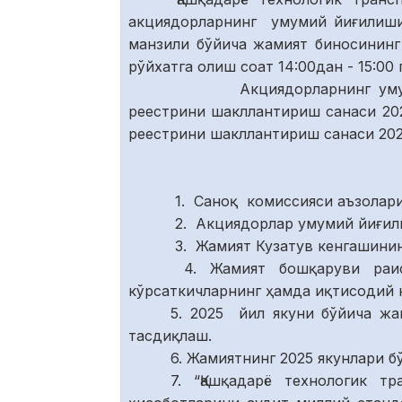
акциядорларнинг умумий йиғилиши 
манзили бўйича жамият биносининг
рўйхатга олиш соат 14:00дан - 15:00
Акциядорларнинг умумий й
реестрини шакллантириш санаси 20
реестрини шакллантириш санаси 202
1. Саноқ комиссияси аъзолари
2. Акциядорлар умумий йиғил
3. Жамият Кузатув кенгашинин
4. Жамият бошқаруви раис
кўрсаткичларнинг ҳамда иқтисодий
5. 2025 йил якуни бўйича жа
тасдиқлаш.
6. Жамиятнинг 2025 якунлари 
7. “Қашқадарё технологик 