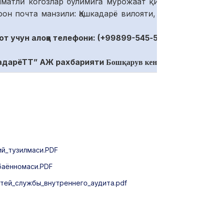
мматли когозлар бўлимига мурожаат қилиши
он почта манзили: Қашкадарё вилояти, Қарши
т учун алоқа телефони: (+99899-
545
-
53
-
58
)
адарёТТ
”
АЖ рахбарияти
Бошқарув кенгаши
ий_тузилмаси.PDF
баённомаси.PDF
ей_службы_внутреннего_аудита.pdf