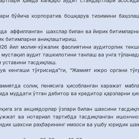
артлари ҳамда халқаро аудит стандартлари асосид
лари бўйича корпоратив бошқарув тизимини баҳола
илда аффилланган шахслар билан ва йирик битимларн
ик битимларни аниқлаштириш.
2026 йил молия-хўжалик фаолиятини аудиторлик те
мустақил аудит ташкилотини танлаш ва унга тўлана
и уставини тасдиқлаш.
тув кенгаши тўғрисида”ги, “Жамият ижро органи тўғ
амиятда солиқ пенясига ҳисобланган харажат мабл
мда муддати ўтган дебитор ва кредитор қарзларни ҳи
қига эга акциядорлар ўзлари билан шахсини тасдиқ
ужжат ва нотариал тартибда тасдиқланган ишончно
идик шахсни раҳбарининг имзоси ва ушбу юридик шах