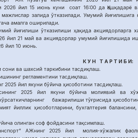
2026 йил 15 июнь куни соат 16:00 да Қашқадарё ви
 мажлислар залида ўтказилади. Умумий йиғилишига к
 гача амалга оширилади.
иғилиши ўтказилиши ҳақида акциядорларга хаба
26 йил 21 май ва акциядорлар умумий йиғилишида и
6 йил 10 июнь.
К У Н Т А Р Т И Б И:
 сони ва шахсий таркибини тасдиқлаш.
ишининг регламентини тасдиқлаш.
г 2025 йил якуни бўйича ҳисоботини тасдиқлаш.
ининг 2025 йил якуни бўйича молиявий ва хўжа
 кўрсаткичларнинг бажарилиши тўғрисида ҳисоботин
мият йиллик ҳисоботларини, бухгалтерия балансин
бўйича олинган соф фойдасини тақсимлаш.
транспорт” АЖнинг 2025 йил молия-хўжалик фаол