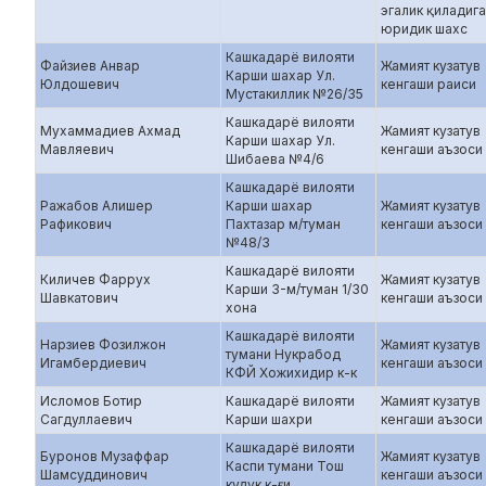
эгалик қиладиг
юридик шахс
Кашкадарё вилояти
Файзиев Анвар
Жамият кузатув
Карши шахар Ул.
Юлдошевич
кенгаши раиси
Мустакиллик №26/35
Кашкадарё вилояти
Мухаммадиев Ахмад
Жамият кузатув
Карши шахар Ул.
Мавляевич
кенгаши аъзоси
Шибаева №4/6
Кашкадарё вилояти
Ражабов Алишер
Карши шахар
Жамият кузатув
Рафикович
Пахтазар м/туман
кенгаши аъзоси
№48/3
Кашкадарё вилояти
Киличев Фаррух
Жамият кузатув
Карши 3-м/туман 1/30
Шавкатович
кенгаши аъзоси
хона
Кашкадарё вилояти
Нарзиев Фозилжон
Жамият кузатув
тумани Нукрабод
Игамбердиевич
кенгаши аъзоси
КФЙ Хожихидир к-к
Исломов Ботир
Кашкадарё вилояти
Жамият кузатув
Сагдуллаевич
Карши шахри
кенгаши аъзоси
Кашкадарё вилояти
Буронов Музаффар
Жамият кузатув
Каспи тумани Тош
Шамсуддинович
кенгаши аъзоси
кудук к-ғи