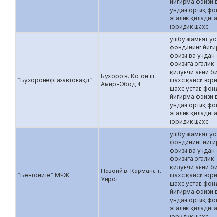
йигирма фоизи 
ундан ортиқ фо
эгалик қиладиг
юридик шахс
ушбу жамият ус
фондининг йиг
фоизи ва ундан
фоизига эгалик
қилувчи айни б
Бухоро в. Когон ш.
“Бухоронефгазавтонақл”
шахс қайси юр
Амир-Обод 4
шахс устав фон
йигирма фоизи 
ундан ортиқ фо
эгалик қиладиг
юридик шахс
ушбу жамият ус
фондининг йиг
фоизи ва ундан
фоизига эгалик
қилувчи айни б
Навоий в. Кармана т.
“Бентоните” МЧЖ
шахс қайси юр
Уйрот
шахс устав фон
йигирма фоизи 
ундан ортиқ фо
эгалик қиладиг
юридик шахс