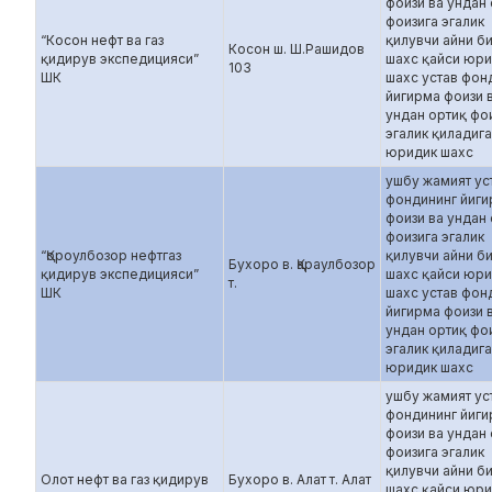
фоизи ва ундан
фоизига эгалик
“Косон нефт ва газ
қилувчи айни б
Косон ш. Ш.Рашидов
қидирув экспедицияси”
шахс қайси юр
103
ШК
шахс устав фон
йигирма фоизи 
ундан ортиқ фо
эгалик қиладиг
юридик шахс
ушбу жамият ус
фондининг йиг
фоизи ва ундан
фоизига эгалик
“Қороулбозор нефтгаз
қилувчи айни б
Бухоро в. Қараулбозор
қидирув экспедицияси”
шахс қайси юр
т.
ШК
шахс устав фон
йигирма фоизи 
ундан ортиқ фо
эгалик қиладиг
юридик шахс
ушбу жамият ус
фондининг йиг
фоизи ва ундан
фоизига эгалик
қилувчи айни б
Олот нефт ва газ қидирув
Бухоро в. Алат т. Алат
шахс қайси юр