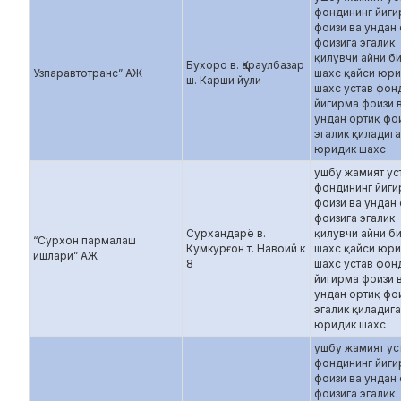
фондининг йиг
фоизи ва ундан
фоизига эгалик
қилувчи айни б
Бухоро в. Қараулбазар
Узпаравтотранс” АЖ
шахс қайси юр
ш. Карши йули
шахс устав фон
йигирма фоизи 
ундан ортиқ фо
эгалик қиладиг
юридик шахс
ушбу жамият ус
фондининг йиг
фоизи ва ундан
фоизига эгалик
Сурхандарё в.
қилувчи айни б
“Сурхон пармалаш
Кумкурғон т. Навоий к
шахс қайси юр
ишлари” АЖ
8
шахс устав фон
йигирма фоизи 
ундан ортиқ фо
эгалик қиладиг
юридик шахс
ушбу жамият ус
фондининг йиг
фоизи ва ундан
фоизига эгалик