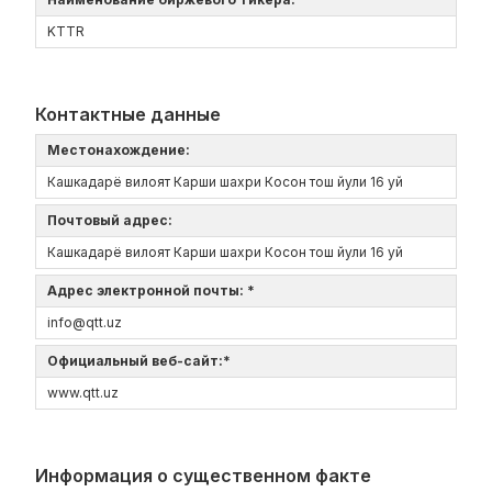
KTTR
Контактные данные
Местонахождение:
Кашкадарё вилоят Карши шахри Косон тош йули 16 уй
Почтовый адрес:
Кашкадарё вилоят Карши шахри Косон тош йули 16 уй
Адрес электронной почты: *
info@qtt.uz
Официальный веб-сайт:*
www.qtt.uz
Информация о существенном факте