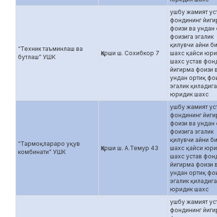
ушбу жамият ус
фондининг йиг
фоизи ва ундан
фоизига эгалик
қилувчи айни б
“Техник таъминлаш ва
Қарши ш. Сохибкор 7
шахс қайси юр
бутлаш” УШК
шахс устав фон
йигирма фоизи 
ундан ортиқ фо
эгалик қиладиг
юридик шахс
ушбу жамият ус
фондининг йиг
фоизи ва ундан
фоизига эгалик
қилувчи айни б
“Тармоқлараро уқув
Қарши ш. А.Темур 43
шахс қайси юр
комбинати” УШК
шахс устав фон
йигирма фоизи 
ундан ортиқ фо
эгалик қиладиг
юридик шахс
ушбу жамият ус
фондининг йиг