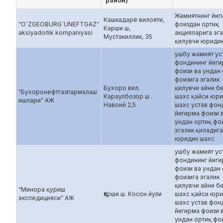
район)
Жамиятнинг йиг
Кашкадарё вилояти,
“O`ZGEOBURG`UNEFTGAZ”
фоиздан ортиқ
Карши ш,
aksiyadorlik kompaniyasi
акцияларига эг
Мустакиллик, 35
қилувчи юриди
ушбу жамият ус
фондининг йиг
фоизи ва ундан
фоизига эгалик
Бухоро вил.
қилувчи айни б
“Бухоронефтгазпармалаш
Караулбозор ш .
шахс қайси юр
ишлари” АЖ
Навоий 2,5
шахс устав фон
йигирма фоизи 
ундан ортиқ фо
эгалик қиладиг
юридик шахс
ушбу жамият ус
фондининг йиг
фоизи ва ундан
фоизига эгалик
қилувчи айни б
“Минора қуриш
Қарши ш. Косон йули
шахс қайси юр
экспедицияси” АЖ
шахс устав фон
йигирма фоизи 
ундан ортиқ фо