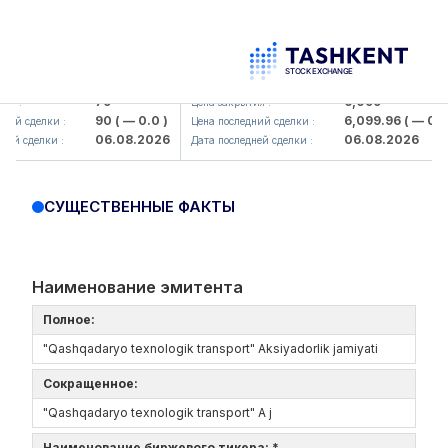
mkorbank> ATB)
UZMK (<O'zmetkombinat> AJ)
79
6,099
Цена закрытия :
90
( — 0.0 )
6,099.96
( — 0.0 )
сделки :
Цена последний сделки :
06.08.2026
06.08.2026
сделки :
Дата последней сделки :
СУЩЕСТВЕННЫЕ ФАКТЫ
Наименование эмитента
Полное:
"Qashqadaryo texnologik transport" Aksiyadorlik jamiyati
Сокращенное:
"Qashqadaryo texnologik transport" A j
Наименование биржевого тикера: *