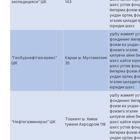
экспедицияси” ШК
143
шахс устав фон
йигирма фоизи 
ундан ортиқ фо
эгалик қиладиг
юридик шахс
ушбу жамият ус
фондининг йиг
фоизи ва ундан
фоизига эгалик
қилувчи айни б
“Геобурнефтгазсервис”
Карши ш. Мустакиллик
шахс қайси юр
ШК
35
шахс устав фон
йигирма фоизи 
ундан ортиқ фо
эгалик қиладиг
юридик шахс
ушбу жамият ус
фондининг йиг
фоизи ва ундан
фоизига эгалик
қилувчи айни б
Тошкент ш. Хамза
“Нефтегазминерал” ШК
шахс қайси юр
тумани Аэродром 118
шахс устав фон
йигирма фоизи 
ундан ортиқ фо