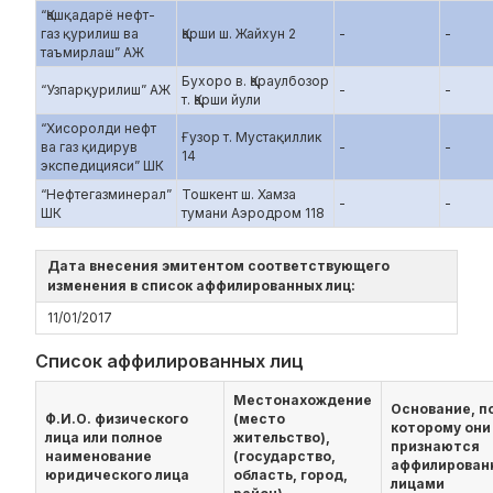
“Қашқадарё нефт-
газ қурилиш ва
Қарши ш. Жайхун 2
-
-
таъмирлаш” АЖ
Бухоро в. Қараулбозор
“Узпарқурилиш” АЖ
-
-
т. Қарши йули
“Хисоролди нефт
Ғузор т. Мустақиллик
ва газ қидирув
-
-
14
экспедицияси” ШК
“Нефтегазминерал”
Тошкент ш. Хамза
-
-
ШК
тумани Аэродром 118
Дата внесения эмитентом соответствующего
изменения в список аффилированных лиц:
11/01/2017
Список аффилированных лиц
Местонахождение
Основание, п
Ф.И.О. физического
(место
которому они
лица или полное
жительство),
признаются
наименование
(государство,
аффилирован
юридического лица
область, город,
лицами