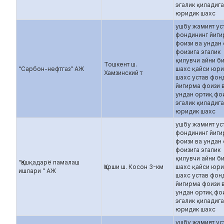
эгалик қиладиг
юридик шахс
ушбу жамият ус
фондининг йиг
фоизи ва ундан
фоизига эгалик
қилувчи айни б
Тошкент ш.
“Сарбон-нефтгаз” АЖ
шахс қайси юр
Хамзинский т
шахс устав фон
йигирма фоизи 
ундан ортиқ фо
эгалик қиладиг
юридик шахс
ушбу жамият ус
фондининг йиг
фоизи ва ундан
фоизига эгалик
қилувчи айни б
“Қашқадарё памалаш
Қарши ш. Косон 3-км
шахс қайси юр
ишлари ” АЖ
шахс устав фон
йигирма фоизи 
ундан ортиқ фо
эгалик қиладиг
юридик шахс
ушбу жамият ус