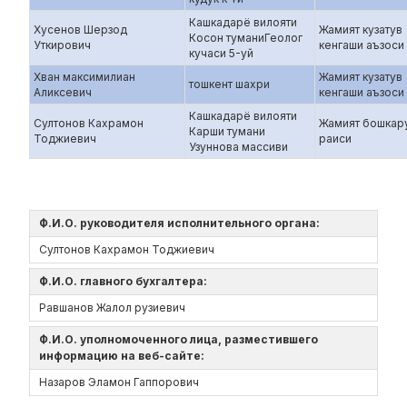
Кашкадарё вилояти
Хусенов Шерзод
Жамият кузатув
Косон туманиГеолог
Уткирович
кенгаши аъзоси
кучаси 5-уй
Хван максимилиан
Жамият кузатув
тошкент шахри
Аликсевич
кенгаши аъзоси
Кашкадарё вилояти
Султонов Кахрамон
Жамият бошкар
Карши тумани
Тоджиевич
раиси
Узуннова массиви
Ф.И.О. руководителя исполнительного органа:
Султонов Кахрамон Тоджиевич
Ф.И.О. главного бухгалтера:
Равшанов Жалол рузиевич
Ф.И.О. уполномоченного лица, разместившего
информацию на веб-сайте:
Назаров Эламон Гаппорович