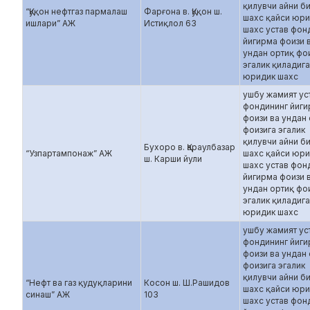
қилувчи айни б
“Қуқон нефтгаз пармалаш
Фарғона в. Қуқон ш.
шахс қайси юр
ишлари” АЖ
Истиқлол 63
шахс устав фон
йигирма фоизи 
ундан ортиқ фо
эгалик қиладиг
юридик шахс
ушбу жамият ус
фондининг йиг
фоизи ва ундан
фоизига эгалик
қилувчи айни б
Бухоро в. Қараулбазар
“Узпартампонаж” АЖ
шахс қайси юр
ш. Карши йули
шахс устав фон
йигирма фоизи 
ундан ортиқ фо
эгалик қиладиг
юридик шахс
ушбу жамият ус
фондининг йиг
фоизи ва ундан
фоизига эгалик
қилувчи айни б
“Нефт ва газ қудуқларини
Косон ш. Ш.Рашидов
шахс қайси юр
синаш” АЖ
103
шахс устав фон