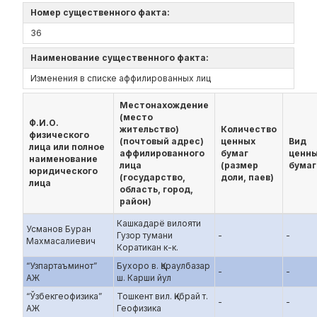
Номер существенного факта:
36
Наименование существенного факта:
Изменения в списке аффилированных лиц
Местонахождение
(место
Ф.И.О.
жительство)
Количество
физического
(почтовый адрес)
ценных
Вид
лица или полное
аффилированного
бумаг
ценн
наименование
лица
(размер
бумаг
юридического
(государство,
доли, паев)
лица
область, город,
район)
Кашкадарё вилояти
Усманов Буран
Гузор тумани
-
-
Махмасалиевич
Коратикан к-к.
“Узпартаъминот”
Бухоро в. Қараулбазар
-
-
АЖ
ш. Карши йул
“Ўзбекгеофизика”
Тошкент вил. Қибрай т.
-
-
АЖ
Геофизика