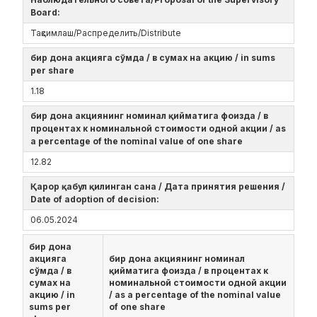
Board:
Тақсимлаш/Распределить/Distribute
бир дона акцияга сўмда / в сумах на акцию / in sums
per share
1.18
бир дона акциянинг номинал қийматига фоизда / в
процентах к номинальной стоимости одной акции / as
a percentage of the nominal value of one share
12.82
Қарор қабул қилинган сана / Дата принятия решения /
Date of adoption of decision:
06.05.2024
бир дона
акцияга
бир дона акциянинг номинал
сўмда / в
қийматига фоизда / в процентах к
сумах на
номинальной стоимости одной акции
акцию / in
/ as a percentage of the nominal value
sums per
of one share