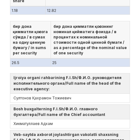
share
1.18
12.82
бир дона
бир дона қимматли қоғознинг
қимматли қоғозга
номинал қийматига фоизда / в
сўмда / в сумах
процентах к номинальной
на одну ценную
стоимости одной ценной бумаги /
бумагу / in sums
as a percentage of the nominal value
per security
of one security
26.5
25
Ijroiya organi rahbarining F.I.Sh/Ф.И.О. руководителя
исполнительного органа/Full name of the head of the
executive agency:
Султонов Қахрамон Тожиевич
Bosh buxgalterning F.I.Sh/Ф.И.О. главного
бухгалтера/Full name of the Chief accountant
Хикматуллаев Адхам
Veb-saytda axborot joylashtirgan vakolatli shaxsning