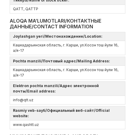
тикера/Name of stock ticker:
QATT, QATTP
ALOQA MA’LUMOTLARI/КОНТАКТНЫЕ
ДАННЫЕ/CONTACT INFORMATION
Joylashgan yeri/Местонахождение/Location:
Кашкадарьинская область, г. Карши, ул.Косон тош йули 16,
а/я-17
Pochta manzili/Почтовый адрес/Mailing Address:
Кашкадарьинская область, г. Карши, ул.Косон тош йули 16,
а/я-17
Elektron pochta manzili/Адрес электронной
почты/Email address:
info@qtt.uz
Rasmiy veb-sayti/Официальный веб-сайт/Official
website:
www.qashtt.uz