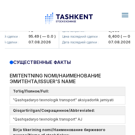
Togg
navig
amkorbank> ATB)
UZMK (<O'zmetkombinat> AJ)
79
6,099
я :
Цена закрытия :
95.49
( — 0.0 )
6,400
( — 0.0 )
ий сделки :
Цена последний сделки :
07.08.2026
07.08.2026
ей сделки :
Дата последней сделки :
СУЩЕСТВЕННЫЕ ФАКТЫ
EMITENTNING NOMI/НАИМЕНОВАНИЕ
ЭМИТЕНТА/ISSUER'S NAME
To‘liq/Полное/Full:
"Qashqadaryo texnologik transport" aksiyadorlik jamiyati
Qisqartirilgan/Сокращенное/Abbreviated:
"Qashqadaryo texnologik transport" AJ
Birja tikerining nomi/Наименование биржевого