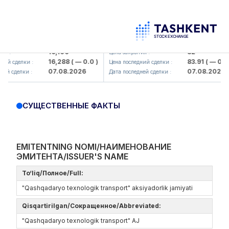
lmaliq KMK> AJ)
KFSK (<Kafolat sug'urta kompaniya
16,100
82
 :
Цена закрытия :
16,288
( — 0.0 )
83.91
( — 0.0 )
й сделки :
Цена последний сделки :
07.08.2026
07.08.2026
й сделки :
Дата последней сделки :
СУЩЕСТВЕННЫЕ ФАКТЫ
EMITENTNING NOMI/НАИМЕНОВАНИЕ
ЭМИТЕНТА/ISSUER'S NAME
To‘liq/Полное/Full:
"Qashqadaryo texnologik transport" aksiyadorlik jamiyati
Qisqartirilgan/Сокращенное/Abbreviated:
"Qashqadaryo texnologik transport" AJ