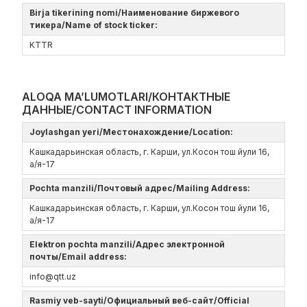
Birja tikerining nomi/Наименование биржевого
тикера/Name of stock ticker:
KTTR
ALOQA MA’LUMOTLARI/КОНТАКТНЫЕ
ДАННЫЕ/CONTACT INFORMATION
Joylashgan yeri/Местонахождение/Location:
Кашкадарьинская область, г. Карши, ул.Косон тош йули 16,
а/я-17
Pochta manzili/Почтовый адрес/Mailing Address:
Кашкадарьинская область, г. Карши, ул.Косон тош йули 16,
а/я-17
Elektron pochta manzili/Адрес электронной
почты/Email address:
info@qtt.uz
Rasmiy veb-sayti/Официальный веб-сайт/Official