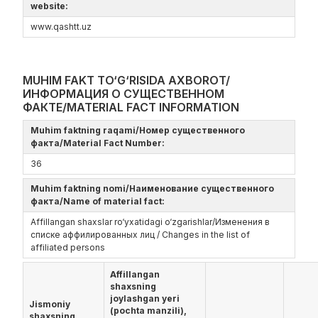
website:
www.qashtt.uz
MUHIM FAKT TO‘G‘RISIDA AXBOROT/
ИНФОРМАЦИЯ О СУЩЕСТВЕННОМ
ФАКТЕ/MATERIAL FACT INFORMATION
Muhim faktning raqami/Номер существенного
факта/Material Fact Number:
36
Muhim faktning nomi/Наименование существенного
факта/Name of material fact:
Affillangan shaxslar ro‘yxatidagi o‘zgarishlar/Изменения в
списке аффилированных лиц / Changes in the list of
affiliated persons
Affillangan
shaxsning
joylashgan yeri
Jismoniy
(pochta manzili),
shaxsning