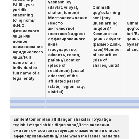
yashash joyi
F.I.Sh. yoki
(davlat, viloyat,
Qimmatli
yuridik
shahar, tuman)/
qog‘ozlarning
shaxsning
Местонахождение
soni (pay,
to‘liq nomi/
(место
ulushlarning
Qimma
Ф.И.О.
жительство)
miqdori)/
qog‘o
физического
(почтовый адрес)
Количество
turi/В
лица или
аффилированного
ценных бумаг
ценн
полное
лица
(размер доли,
бумаг
наименование
(государство,
паев)/Number
of sec
юридического
область, город,
of securities
лица/Full
район)/Location
(size of
name of an
(place of
shares, units)
individual or
residence) (postal
full name of a
address) of the
legal entity
affiliated person
(state, region, city,
district)
Emitent tomonidan affillangan shaxslar ro‘yxatiga
tegishli o‘zgarish kiritilgan sana/Дата внесения
эмитентом соответствующего изменения в список
аффилированных лиц/ Date when the issuer made the