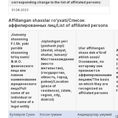
corresponding change to the list of affiliated persons:
31.08.2023
Affillangan shaxslar ro‘yxati/Список
аффилированных лиц/List of affiliated persons
Jismoniy
shaxsning
Joylashgan yeri
F.I.Sh. yoki
(yashash joyi)
yuridik
Ular affillangan
(davlat, viloyat,
A
shaxsning
shaxs deb e’tirof
shahar, tuman)/
s
to‘liq nomi/
etilish asosi/
Местонахождение
Ф.И.О.
Основание, по
(место
физического
которому они
жительство),
лица или
признаются
(государство,
и
полное
аффилированными
область, город,
t
наименование
лицами/The basis
район)/Location
юридического
on which they are
(place of
o
лица/Full
recognized as
residence), (state,
f
name of an
affiliated persons
region, city,
individual or
district)
full name of a
legal entity
Бутаёров Суюн
Косон тумани
Акциядорлар умумий
1