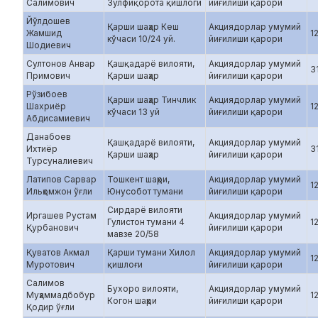
Салимович
Зулфиқорота қишлоги
йиғилиши қарори
Йўлдошев
Қарши шаҳар Кеш
Акциядорлар умумий
Жамшид
1
кўчаси 10/24 уй.
йиғилиши қарори
Шодиевич
Султонов Анвар
Қашқадарё вилояти,
Акциядорлар умумий
3
Примович
Қарши шаҳар
йиғилиши қарори
Рўзибоев
Қарши шаҳар Тинчлик
Акциядорлар умумий
Шахриёр
1
кўчаси 13 уй
йиғилиши қарори
Абдисамиевич
Данабоев
Қашқадарё вилояти,
Акциядорлар умумий
Ихтиёр
3
Қарши шаҳар
йиғилиши қарори
Турсуналиевич
Латипов Сарвар
Тошкент шаҳри,
Акциядорлар умумий
1
Ильҳомжон ўғли
Юнусобот тумани
йиғилиши қарори
Сирдарё вилояти
Иргашев Рустам
Акциядорлар умумий
Гулистон тумани 4
1
Қурбанович
йиғилиши қарори
мавзе 20/58
Қуватов Акмал
Қарши тумани Хилол
Акциядорлар умумий
1
Муротович
қишлоғи
йиғилиши қарори
Салимов
Бухоро вилояти,
Акциядорлар умумий
Муҳаммадбобур
1
Когон шаҳри
йиғилиши қарори
Қодир ўғли