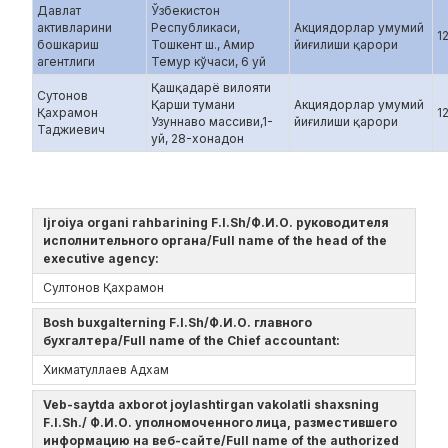
Давлат
Ўзбекистон
активларини
Республикаси,
Акциядорлар умумий
1
бошкариш
Тошкент ш., Амир
йиғилиши қарори
агентлиги
Темур кўчаси, 6 уй
Қашқадарё вилояти
Cутонов
Қарши тумани
Акциядорлар умумий
Қахрамон
1
Узуннаво массиви,1-
йиғилиши қарори
Таджиевич
уй, 28-хонадон
Ijroiya organi rahbarining F.I.Sh/Ф.И.О. руководителя
исполнительного органа/Full name of the head of the
executive agency:
Султонов Қахрамон
Bosh buxgalterning F.I.Sh/Ф.И.О. главного
бухгалтера/Full name of the Chief accountant:
Хикматуллаев Адхам
Veb-saytda axborot joylashtirgan vakolatli shaxsning
F.I.Sh./ Ф.И.О. уполномоченного лица, разместившего
информацию на веб-сайте/Full name of the authorized