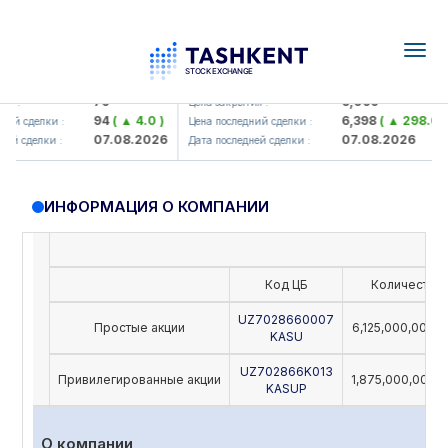
Togg
navig
amkorbank> ATB)
UZMK (<O'zmetkombinat> AJ)
79
6,099
 :
Цена закрытия :
94
( ▲ 4.0 )
6,398
( ▲ 298.04 )
й сделки :
Цена последний сделки :
07.08.2026
07.08.2026
й сделки :
Дата последней сделки :
ИНФОРМАЦИЯ О КОМПАНИИ
Код ЦБ
Количество
UZ7028660007
Простые акции
6,125,000,000,
KASU
UZ702866K013
Привилегированные акции
1,875,000,000,
KASUP
О компании