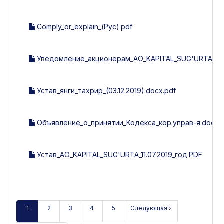
Comply_or_explain_(Рус).pdf
Уведомление_акционерам_АО_KAPITAL_SUG'URTA.pd
Устав_янги_тахрир_(03.12.2019).docx.pdf
Объявление_о_принятии_Кодекса_кор.управ-я.docx.
Устав_АО_KAPITAL_SUG'URTA_11.07.2019_год.PDF
1
2
3
4
5
Следующая ›