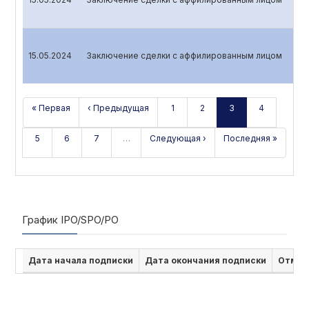
15.05.2024
Заключение сделки с аффилированным лицом
« Первая
‹ Предыдущая
1
2
3
4
5
6
7
…
Следующая ›
Последняя »
График IPO/SPO/PO
Дата начала подписки
Дата окончания подписки
Отмен