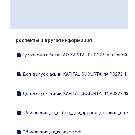
Проспекты и другая информация
Гувохнома и Устав АО KAPITAL SUG'URTA в новой ред
Доп_выпуск_акций_KAPITAL_SUGURTA_№_Р0272-11_от_2
Доп_выпуск_акций_KAPITAL_SUGURTA_№_Р0272-13_от_2
Объявление_на_отбор_для_провед._независ._оценки_с
Объявление_на_конкурс.pdf