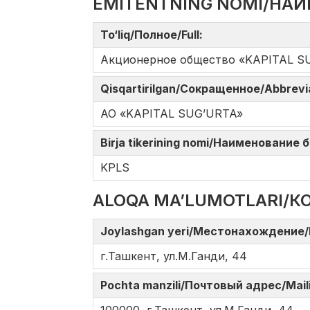
EMITENTNING NOMI/НАИ
To‘liq/Полное/Full:
Акционерное общество «KAPITAL S
Qisqartirilgan/Сокращенное/Abbrev
АО «KAPITAL SUG’URTA»
Birja tikerining nomi/Наименование
KPLS
ALOQA MA’LUMOTLARI/К
Joylashgan yeri/Местонахождение/
г.Ташкент, ул.М.Ганди, 44
Pochta manzili/Почтовый адрес/Mail