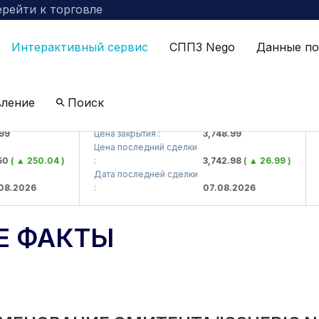
рейти к торговле
Интерактивный сервис
СППЗ Nego
Данные по
вление
Поиск
J)
UZMKP (<O'zmetkombinat> AJ)
KV
Цена закрытия :
3,748.99
Цен
Цена последний сделки
Цен
 ▲ 250.04 )
:
3,742.98
( ▲ 26.99 )
:
Дата последней сделки
Дат
2026
:
07.08.2026
:
Е ФАКТЫ