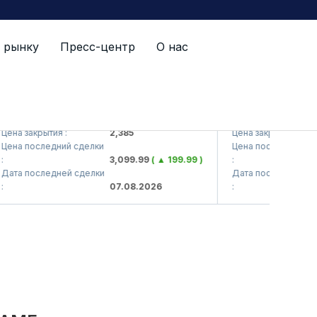
 рынку
Пресс-центр
О нас
TS (<Kvarts> AJ)
QZSM (<Qizilqumse
а закрытия :
2,385
Цена закрытия :
а последний сделки
Цена последний сделк
3,099.99
( ▲ 199.99 )
:
а последней сделки
Дата последней сделк
07.08.2026
: