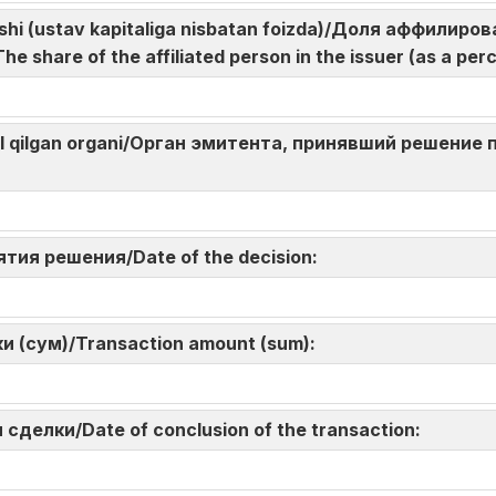
lushi (ustav kapitaliga nisbatan foizda)/Доля аффилир
 share of the affiliated person in the issuer (as a per
bul qilgan organi/Орган эмитента, принявший решение 
n:
нятия решения/Date of the decision:
и (сум)/Transaction amount (sum):
 сделки/Date of conclusion of the transaction: