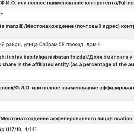
omi/Ф.И.О. или полное наименование контрагента/Full na
»
hta manzili)/Местонахождение (почтовый адрес) контр
кий район, улица Сайрам 5й проезд, дом 4
lushi (ustav kapitaliga nisbatan foizda)/Доля эмитент
hare in the affiliated entity (as a percentage of the au
o‘liq nomi/Ф.И.О. или полное наименование аффилированн
eri/Местонахождение аффилированного лица/Location of
р Ц17/18, 4/141