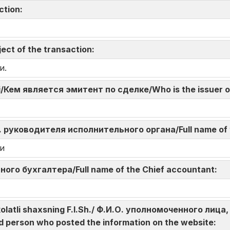
action:
ect of the transaction:
и.
di/Кем является эмитент по сделке/Who is the issuer o
И.О. руководителя исполнительного органа/Full name of
и
авного бухгалтера/Full name of the Chief accountant:
akolatli shaxsning F.I.Sh./ Ф.И.О. уполномоченного л
d person who posted the information on the website: