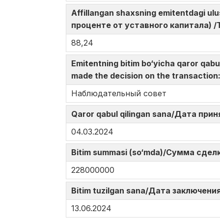
Affillangan shaxsning emitentdagi u
проценте от уставного капитала) /The
88,24
Emitentning bitim bo‘yicha qaror qa
made the decision on the transactio
Наблюдательный совет
Qaror qabul qilingan sana/Дата при
04.03.2024
Bitim summasi (so‘mda)/Сумма сделк
228000000
Bitim tuzilgan sana/Дата заключения
13.06.2024