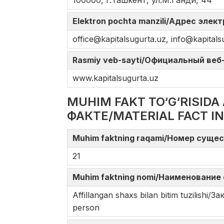
100000, г.Ташкент, ул.М.Ганди, 44
Elektron pochta manzili/Адрес элек
offiсe@kapitalsugurta.uz, info@kapitals
Rasmiy veb-sayti/Официальный веб-с
www.kapitalsugurta.uz
MUHIM FAKT TO‘G‘RISI
ФАКТЕ/MATERIAL FACT I
Muhim faktning raqami/Номер сущес
21
Muhim faktning nomi/Наименование 
Affillangan shaxs bilan bitim tuzilish
person