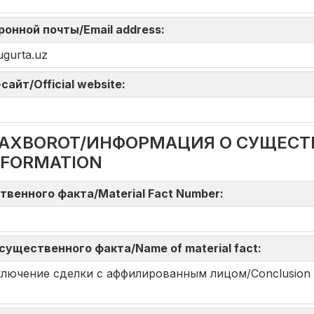
тронной почты/Email address:
ugurta.uz
айт/Official website:
DA AXBOROT/ИНФОРМАЦИЯ О СУЩЕС
NFORMATION
твенного факта/Material Fact Number:
существенного факта/Name of material fact:
i/Заключение сделки с аффилированным лицом/Conclusion of 