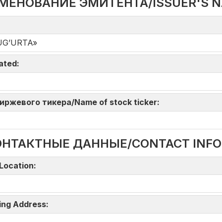
МЕНОВАНИЕ ЭМИТЕНТА/ISSUER'S 
UG’URTA»
iated:
 биржевого тикера/Name of stock ticker:
ОНТАКТНЫЕ ДАННЫЕ/CONTACT INF
Location:
ing Address: