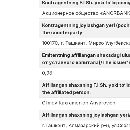
Kontragentning F.I.Sh. yoki to‘liq n
Акционерное общество «ANORBANK
Kontragentning joylashgan yeri (poc
the counterparty:
100170, г. Ташкент, Мирзо Улугбекс
Emitentning affillangan shaxsdagi u
от уставного капитала)/The issuer's s
0,98
Affillangan shaxsning F.I.Sh. yoki t
the affiliated person:
Olimov Kaxramonjon Anvarovich
Affillangan shaxsning joylashgan y
г.Ташкент, Алмазарский р-н, ул.Себза