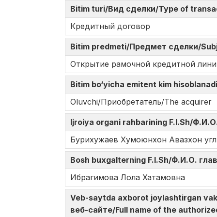
Bitim turi/Вид сделки/Type of trans
Кредитный договор
Bitim predmeti/Предмет сделки/Subj
Открытие рамочной кредитной лини
Bitim bo‘yicha emitent kim hisoblana
Oluvchi/Приобретатель/The acquirer
Ijroiya organi rahbarining F.I.Sh/Ф.
Бурихужаев Хумоюнхон Авазхон угл
Bosh buxgalterning F.I.Sh/Ф.И.О. гл
Ибрагимова Лола Хатамовна
Veb-saytda axborot joylashtirgan v
веб-сайте/Full name of the authorize