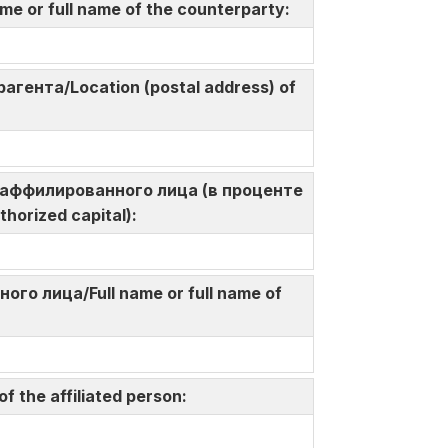
me or full name of the counterparty:
агента/Location (postal address) of
а у аффилированного лица (в проценте
thorized capital):
ого лица/Full name or full name of
 the affiliated person: