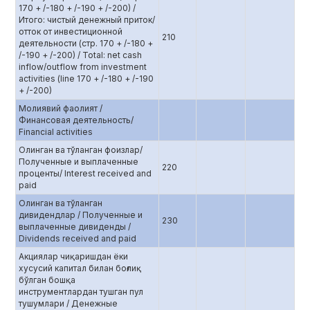
170 + /-180 + /-190 + /-200) /
Итого: чистый денежный приток/
отток от инвестиционной
210
деятельности (стр. 170 + /-180 +
/-190 + /-200) / Total: net cash
inflow/outflow from investment
activities (line 170 + /-180 + /-190
+ /-200)
Молиявий фаолият /
Финансовая деятельность/
Financial activities
Олинган ва тўланган фоизлар/
Полученные и выплаченные
220
проценты/ Interest received and
paid
Олинган ва тўланган
дивидендлар / Полученные и
230
выплаченные дивиденды /
Dividends received and paid
Акциялар чиқаришдан ёки
хусусий капитал билан боғлиқ
бўлган бошқа
инструментлардан тушган пул
тушумлари / Денежные