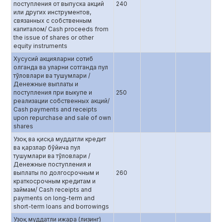
поступления от выпуска акций
240
или других инструментов,
связанных с собственным
капиталом/ Cash proceeds from
the issue of shares or other
equity instruments
Хусусий акцияларни сотиб
олганда ва уларни сотганда пул
тўловлари ва тушумлари /
Денежные выплаты и
поступления при выкупе и
250
реализации собственных акций/
Cash payments and receipts
upon repurchase and sale of own
shares
Узоқ ва қисқа муддатли кредит
ва қарзлар бўйича пул
тушумлари ва тўловлари /
Денежные поступления и
выплаты по долгосрочным и
260
краткосрочным кредитам и
займам/ Cash receipts and
payments on long-term and
short-term loans and borrowings
Узоқ муддатли ижара (лизинг)