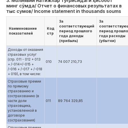
3. Молиявий натижлар тўғрисидаги ҳисобот
минг сўмда/ Отчет о финансовых результатах в
тыс сумов/ Income statement in thousands soums
За
За
соответствующий
соответствую
Наименование
Код
период прошлого
период прошло
показателей
стр
года доходы
года расходы
(прибыль)
(убытки)
Доходы от оказания
страховых услуг
(стр. 011 - 012 + 013
010
74 007 210,73
+ /-014+/-015 +
/-016 + /-017 + /-018
+ 019), в том числе:
Страховые премии
по прямому
страхованию и
сострахованию (в
части доли
011
89 764 329,85
страховщика,
установленной в
договоре
сострахования)
Страховые премии