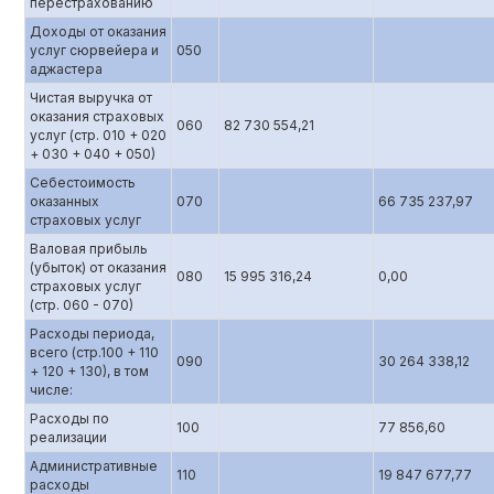
перестрахованию
Доходы от оказания
услуг сюрвейера и
050
аджастера
Чистая выручка от
оказания страховых
060
82 730 554,21
услуг (стр. 010 + 020
+ 030 + 040 + 050)
Себестоимость
оказанных
070
66 735 237,97
страховых услуг
Валовая прибыль
(убыток) от оказания
080
15 995 316,24
0,00
страховых услуг
(стр. 060 - 070)
Расходы периода,
всего (стр.100 + 110
090
30 264 338,12
+ 120 + 130), в том
числе:
Расходы по
100
77 856,60
реализации
Административные
110
19 847 677,77
расходы