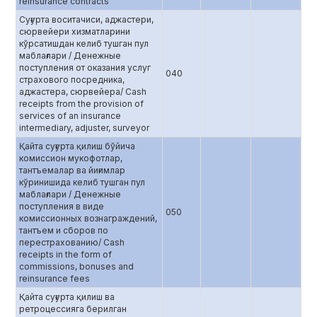
reinsurance contracts
Суғурта воситачиси, аджастери,
сюрвейери хизматларини
кўрсатишдан келиб тушган пул
маблағлари / Денежные
поступления от оказания услуг
040
страхового посредника,
аджастера, сюрвейера/ Cash
receipts from the provision of
services of an insurance
intermediary, adjuster, surveyor
Қайта суғурта қилиш бўйича
комиссион мукофотлар,
тантъемалар ва йиғимлар
кўринишида келиб тушган пул
маблағлари / Денежные
поступления в виде
050
комиссионных вознаграждений,
тантъем и сборов по
перестрахованию/ Cash
receipts in the form of
commissions, bonuses and
reinsurance fees
Қайта суғурта қилиш ва
ретроцессияга берилган