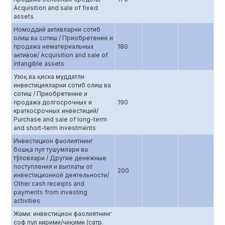
Acquisition and sale of fixed
assets
Номоддий активларни сотиб
олиш ва сотиш / Приобретение и
продажа нематериальных
180
активов/ Acquisition and sale of
intangible assets
Узоқ ва қиска муддатли
инвестицияларни сотиб олиш ва
сотиш / Приобретение и
продажа долгосрочных и
190
краткосрочных инвестиций/
Purchase and sale of long-term
and short-term investments
Инвестицион фаолиятнинг
бошқа пул тушумлари ва
тўловлари / Другие денежные
поступления и выплаты от
200
инвестиционной деятельности/
Other cash receipts and
payments from investing
activities
Жами: инвестицион фаолиятнинг
соф пул кирими/чиқими (сатр.