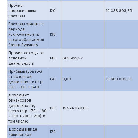
Прочие
операционные
120
10 338 803,75
расходы
Расходы отчетного
периода,
исключаемые из
130
налогооблагаемой
базы в будущем
Прочие доходы от
основной
140
665 925,57
деятельности
Прибыль (убыток)
от основной
150
0,00
13 603 096,31
деятельности (стр.
080 - 090 + 140)
Доходы от
финансовой
деятельности,
160
15 574 370,65
всего (стр. 170 + 180
+ 190 + 200 + 210), в
том числе:
Доходы в виде
170
дивидендов