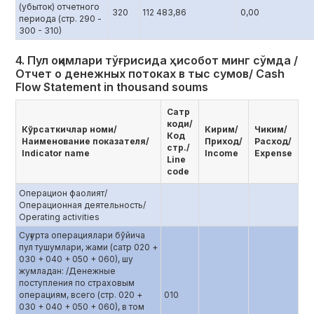
(убыток) отчетного
320
112 483,86
0,00
периода (стр. 290 -
300 - 310)
4. Пул оқимлари тўғрисида ҳисобот минг сўмда /
Отчет о денежных потоках в тыс сумов/ Cash
Flow Statement in thousand soums
Сатр
коди/
Кўрсаткичлар номи/
Кирим/
Чиким/
Код
Наименование показателя/
Приход/
Расход/
стр./
Indicator name
Income
Expense
Line
code
Операцион фаолият/
Операционная деятельность/
Operating activities
Суғурта операциялари бўйича
пул тушумлари, жами (сатр 020 +
030 + 040 + 050 + 060), шу
жумладан: /Денежные
поступления по страховым
операциям, всего (стр. 020 +
010
030 + 040 + 050 + 060), в том