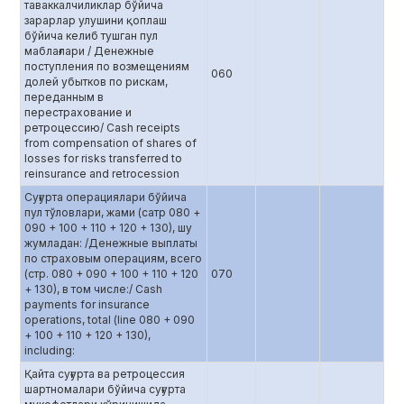
таваккалчиликлар бўйича
зарарлар улушини қоплаш
бўйича келиб тушган пул
маблағлари / Денежные
поступления по возмещениям
060
долей убытков по рискам,
переданным в
перестрахование и
ретроцессию/ Cash receipts
from compensation of shares of
losses for risks transferred to
reinsurance and retrocession
Суғурта операциялари бўйича
пул тўловлари, жами (сатр 080 +
090 + 100 + 110 + 120 + 130), шу
жумладан: /Денежные выплаты
по страховым операциям, всего
(стр. 080 + 090 + 100 + 110 + 120
070
+ 130), в том числе:/ Cash
payments for insurance
operations, total (line 080 + 090
+ 100 + 110 + 120 + 130),
including:
Қайта суғурта ва ретроцессия
шартномалари бўйича суғурта