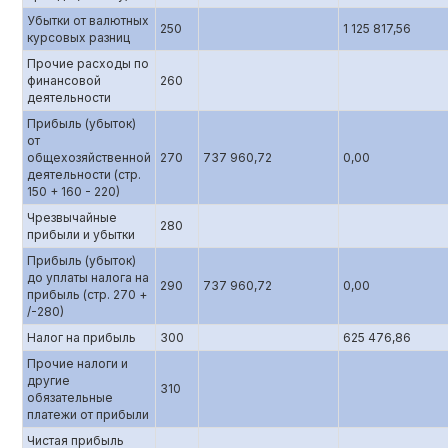
Убытки от валютных
250
1 125 817,56
курсовых разниц
Прочие расходы по
финансовой
260
деятельности
Прибыль (убыток)
от
общехозяйственной
270
737 960,72
0,00
деятельности (стр.
150 + 160 - 220)
Чрезвычайные
280
прибыли и убытки
Прибыль (убыток)
до уплаты налога на
290
737 960,72
0,00
прибыль (стр. 270 +
/-280)
Налог на прибыль
300
625 476,86
Прочие налоги и
другие
310
обязательные
платежи от прибыли
Чистая прибыль