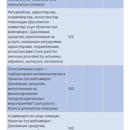
reinsurance contracts
Актуарийлар, аджастерлар,
сюрвейерлар, ассистанслар
томонидан кўрсатилган
хизматлар учун тўланган пул
маблағлари / Денежные
средства, выплаченные за
120
услуги, оказанные актуариями,
аджастерами, сюрвейерами,
ассистансами/ Cash paid for
services provided by actuaries,
adjusters, surveyors, assistance
Огоҳлантириш чора —
тадбирларини молиялаштиришга
тўланган пул маблағлари /
Денежные средства,
выплаченные на
130
финансирование
предупредительных
мероприятий/ Cash paid to
finance preventive measures
Ходимларга ва улар номидан
тўланган пул маблағлари /
Денежные средства,
140