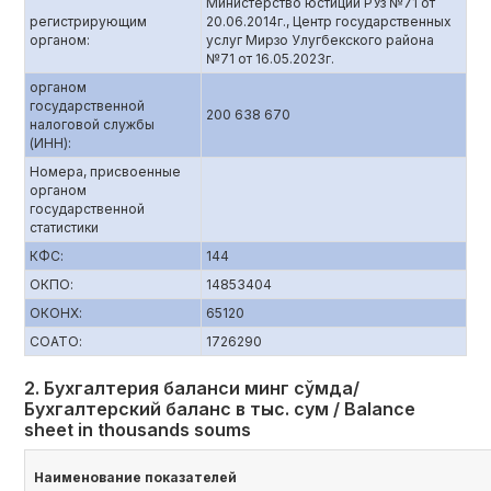
Министерство юстиции РУз №71 от
регистрирующим
20.06.2014г., Центр государственных
органом:
услуг Мирзо Улугбекского района
№71 от 16.05.2023г.
органом
государственной
200 638 670
налоговой службы
(ИНН):
Номера, присвоенные
органом
государственной
статистики
КФС:
144
ОКПО:
14853404
ОКОНХ:
65120
СОАТО:
1726290
2. Бухгалтерия баланси минг сўмда/
Бухгалтерский баланс в тыс. сум / Balance
sheet in thousands soums
Наименование показателей