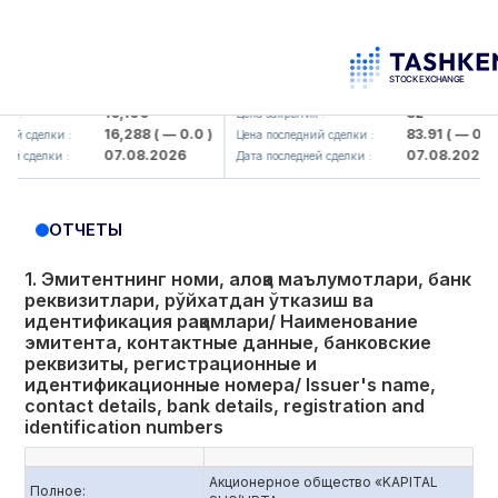
aliq KMK> AJ)
KFSK (<Kafolat sug'urta kompaniyasi>
16,100
82
Цена закрытия :
16,288
( — 0.0 )
83.91
( — 0.0 )
елки :
Цена последний сделки :
07.08.2026
07.08.2026
лки :
Дата последней сделки :
ОТЧЕТЫ
1. Эмитентнинг номи, алоқа маълумотлари, банк
реквизитлари, рўйхатдан ўтказиш ва
идентификация рақамлари/ Наименование
эмитента, контактные данные, банковские
реквизиты, регистрационные и
идентификационные номера/ Issuer's name,
contact details, bank details, registration and
identification numbers
Акционерное общество «KAPITAL
Полное: