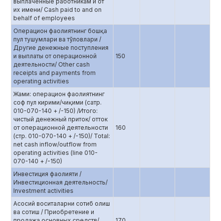
выплаченные работникам и от
их имени/ Cash paid to and on
behalf of employees
Операцион фаолиятнинг бошқа
пул тушумлари ва тўловлари /
Другие денежные поступления
и выплаты от операционной
150
деятельности/ Other cash
receipts and payments from
operating activities
Жами: операцион фаолиятнинг
соф пул кирими/чиқими (сатр.
010-070-140 + /-150) /Итого:
чистый денежный приток/ отток
от операционной деятельности
160
(стр. 010-070-140 + /-150)/ Total:
net cash inflow/outflow from
operating activities (line 010-
070-140 + /-150)
Инвестиция фаолияти /
Инвестиционная деятельность/
Investment activities
Асосий воситаларни сотиб олиш
ва сотиш / Приобретение и
продажа основных средств/
170