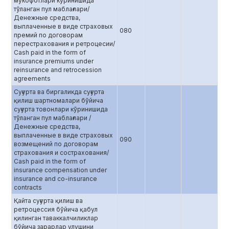
мукофотлари кўринишида
тўланган пул маблағлари/
Денежные средства,
выплаченные в виде страховых
080
премий по договорам
перестрахования и ретроцесии/
Cash paid in the form of
insurance premiums under
reinsurance and retrocession
agreements
Суғурта ва биргаликда суғурта
қилиш шартномалари бўйича
суғурта товонлари кўринишида
тўланган пул маблағлари /
Денежные средства,
выплаченные в виде страховых
090
возмещений по договорам
страхования и сострахования/
Cash paid in the form of
insurance compensation under
insurance and co-insurance
contracts
Қайта суғурта қилиш ва
ретроцессия бўйича қабул
қилинган таваккалчиликлар
бўйича зарарлар улушини