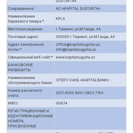
SUG’URTA»
Сокращенное:
АО «KAPITAL SUG’URTA»
Наименование
KPLS
биржевого тикера:*
Местонахождение:
г.Ташкент, ул.М.Ганди, 44
Почтовый адрес:
100000 г.Ташкент, ул.М.Ганди, 44
Адрес электронной
offiсe@kapitalsugurta.uz,
почты:*
info@kapitalsugurta.uz
Официальный веб-сайт:*
www.kapitalsugurta.uz
БАНКОВСКИЕ
РЕКВИЗИТЫ
Наименование
ОПЕРУ ОАКБ «KAPITALBANK»
обслуживающего банка:
Номер расчетного
2021 6000 8001 3803 7154
счета:
МФО:
00974
РЕГИСТРАЦИОННЫЕ И
ИДЕНТИФИКАЦИОННЫЕ
НОМЕРА,
ПРИСВОЕННЫЕ