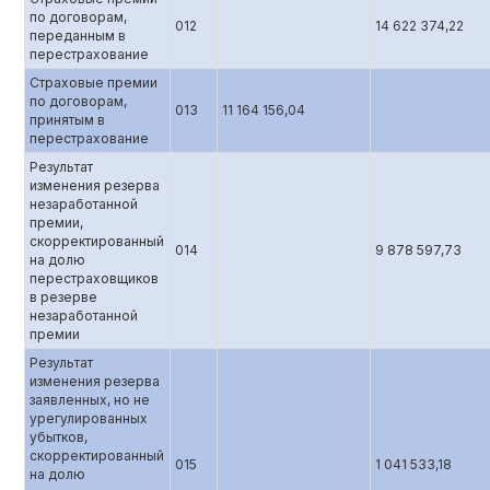
по договорам,
012
14 622 374,22
переданным в
перестрахование
Страховые премии
по договорам,
013
11 164 156,04
принятым в
перестрахование
Результат
изменения резерва
незаработанной
премии,
скорректированный
014
9 878 597,73
на долю
перестраховщиков
в резерве
незаработанной
премии
Результат
изменения резерва
заявленных, но не
урегулированных
убытков,
скорректированный
015
1 041 533,18
на долю