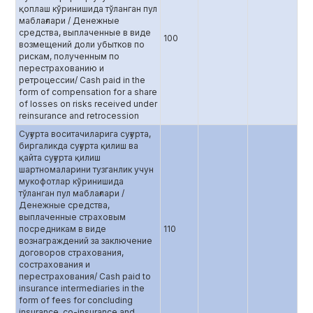
қоплаш кўринишида тўланган пул
маблағлари / Денежные
средства, выплаченные в виде
100
возмещений доли убытков по
рискам, полученным по
перестрахованию и
ретроцессии/ Cash paid in the
form of compensation for a share
of losses on risks received under
reinsurance and retrocession
Суғурта воситачиларига суғурта,
биргаликда суғурта қилиш ва
қайта суғурта қилиш
шартномаларини тузганлик учун
мукофотлар кўринишида
тўланган пул маблағлари /
Денежные средства,
выплаченные страховым
посредникам в виде
110
вознаграждений за заключение
договоров страхования,
сострахования и
перестрахования/ Cash paid to
insurance intermediaries in the
form of fees for concluding
insurance, co-insurance and