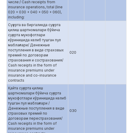
числе:/ Cash receipts from
insurance operations, total (line
020 + 030 + 040 + 050 + 060),
including:
Суғурта ва биргаликда суғурта
қилиш шартномалари бўйича
суғурта мукофотлари
кўринишида келиб тушган пул
маблағлари/ Денежные
поступления в виде страховых
020
премий по договорам
страхования и сострахования/
Cash receipts in the form of
insurance premiums under
insurance and co-insurance
contracts
Қайта суғурта қилиш
шартномалари бўйича суғурта
мукофотлари кўринишида келиб
тушган пул маблағлари /
Денежные поступления в виде
030
страховых премий по
договорам перестрахования/
Cash receipts in the form of
insurance premiums under