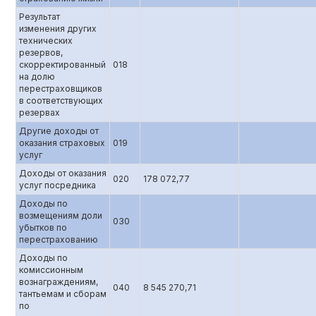
Результат
изменения других
технических
резервов,
скорректированный
018
на долю
перестраховщиков
в соответствующих
резервах
Другие доходы от
оказания страховых
019
услуг
Доходы от оказания
020
178 072,77
услуг посредника
Доходы по
возмещениям доли
030
убытков по
перестрахованию
Доходы по
комиссионным
вознаграждениям,
040
8 545 270,71
тантьемам и сборам
по