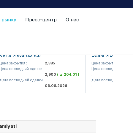
 рынку
Пресс-центр
О нас
S (<Kvarts> AJ)
QZSM (<Qizilqumsemen
 закрытия :
2,385
Цена закрытия :
1,
 последний сделки
Цена последний сделки
2,900
( ▲ 204.01 )
:
1
 последней сделки
Дата последней сделки
06.08.2026
:
06
amiyati