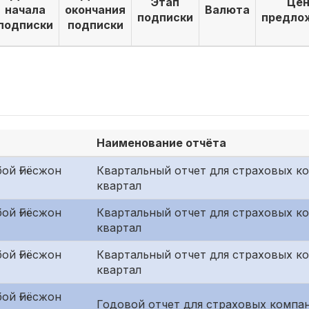
Этап
Цен
начала
окончания
Валюта
подписки
предло
подписки
подписки
Наименование отчёта
ой Ғиёсжон
Квартальный отчет для страховых к
квартал
ой Ғиёсжон
Квартальный отчет для страховых ко
квартал
ой Ғиёсжон
Квартальный отчет для страховых к
квартал
ой Ғиёсжон
Годовой отчет для страховых компан