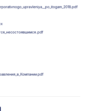
rporativnogo_upravleniya__po_itogam_2018.pdf
cx
ся_несостоявшимся..pdf
авления_в_Компании.pdf