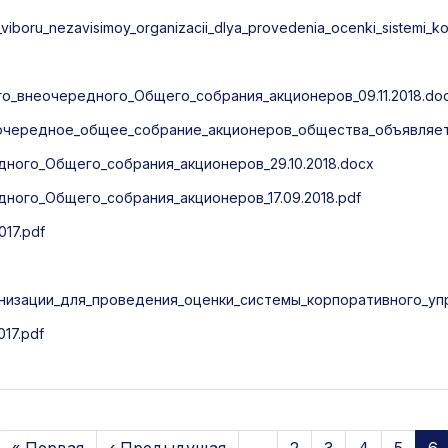
boru_nezavisimoy_organizacii_dlya_provedenia_ocenki_sistemi_ko
_внеочередного_Общего_собрания_акционеров_09.11.2018.do
очередное_общее_собрание_акционеров_общества_объявляет
ого_Общего_собрания_акционеров_29.10.2018.docx
ого_Общего_собрания_акционеров_17.09.2018.pdf
17.pdf
низации_для_проведения_оценки_системы_корпоративного_упр
17.pdf