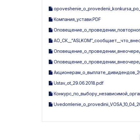
opoveshenie_o_provedenii_konkursa_po_vi
Компания_устави.PDF
Оповещение_о_проведении_повторного
АО_СК__“ASLKOM”_сообщает__что_вне
Оповещение_о_проведении_внеочередн
Оповещение_о_проведении_внеочередн
Акционерам_о_выплате_дивидендов_20
Ustav_ot_29.06.2018.pdf
Конкурс_по_выбору_независимой_орга
Uvedomlenie_o_provedinii_VOSA_10_04_20