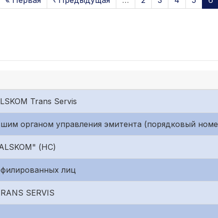
« Первая
‹ Предыдущая
…
2
3
4
5
6
LSKOM Trans Servis
шим органом управления эмитента (порядковый номер
"ALSKOM" (НС)
ффилированных лиц
TRANS SERVIS