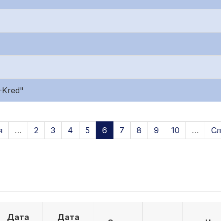
-Kred"
я
…
2
3
4
5
6
7
8
9
10
…
Сл
Дата
Дата