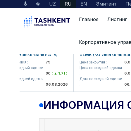
UZ
RU
EN
Эмитент
Пе
Главное
Листинг
Данные по рынку
Информация о компании
Корпоративное упра
KB (<Hamkorbank> ATB)
UZMK (<O'zmetkombinat> AJ
 закрытия :
79
Цена закрытия :
6,099
а последний сделки
Цена последний сделки
90
( ▲ 1.71 )
:
6,099.
а последней сделки
Дата последней сделки
06.08.2026
:
06.08.
ИНФОРМАЦИЯ 