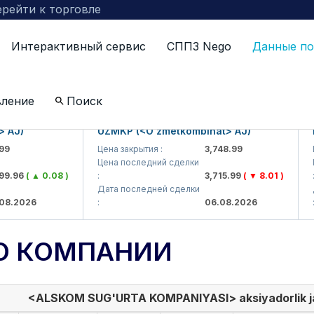
рейти к торговле
Интерактивный сервис
СППЗ Nego
Данные по
вление
Поиск
)
UZMKP (<O'zmetkombinat> AJ)
KVT
Цена закрытия :
3,748.99
Цена
Цена последний сделки
Цена
96
( ▲ 0.08 )
:
3,715.99
( ▼ 8.01 )
:
Дата последней сделки
Дата
2026
:
06.08.2026
:
О КОМПАНИИ
<ALSKOM SUG'URTA KOMPANIYASI> aksiyadorlik j