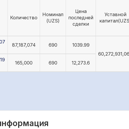
Цена
Номинал
Уставной
Количество
последней
(UZS)
капитал(UZS
сделки
07
87,187,074
690
1039.99
60,272,931,0
19
165,000
690
12,273.6
 информация