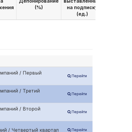
а
Депонирование
выставленных
выкуплен
жения
(%)
на подписку
по подпи
(ед.)
(ед.)
омпаний / Первый
Перейти
мпаний / Третий
Перейти
омпаний / Второй
Перейти
ий / Четвертый квартал
Перейти