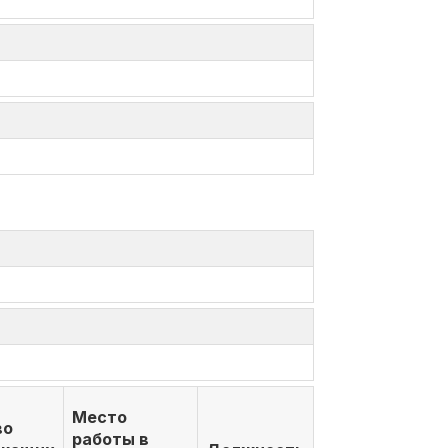
Место
во
работы в