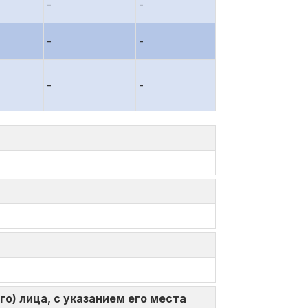
-
-
-
-
-
-
о) лица, с указанием его места