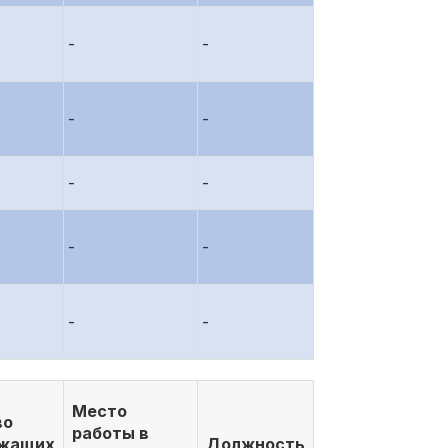
-
-
-
-
-
-
-
-
-
-
Место
во
работы в
ежащих
Должность