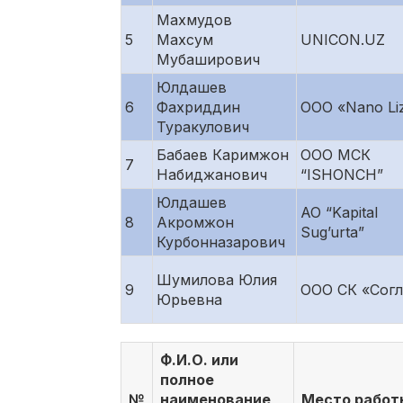
Махмудов
5
Махсум
UNICON.UZ
Мубаширович
Юлдашев
6
Фахриддин
ООО «Nano Liz
Туракулович
Бабаев Каримжон
ООО МСК
7
Набиджанович
“ISHONCH”
Юлдашев
АО “Kapital
8
Акромжон
Sug’urta”
Курбонназарович
Шумилова Юлия
9
ООО СК «Согл
Юрьевна
Ф.И.О. или
полное
№
наименование
Место работ