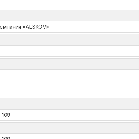
Компания «ALSKOM»
*
 109