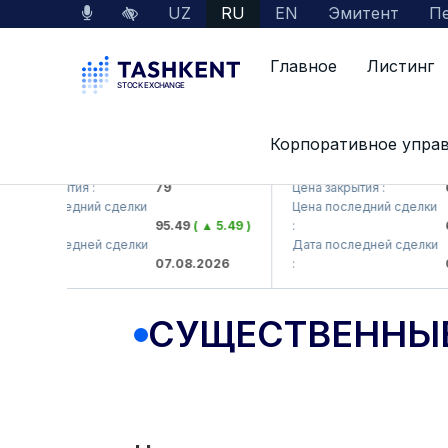
UZ
RU
EN
Эмитент
Пе
Главное
Листинг
Корпоративное упра
B (<Hamkorbank> ATB)
UZMK (<O'zmetkombinat> 
 закрытия :
79
Цена закрытия :
6,09
 последний сделки
Цена последний сделки
95.49
( ▲ 5.49 )
:
6,40
 последней сделки
Дата последней сделки
07.08.2026
:
07.0
СУЩЕСТВЕННЫ