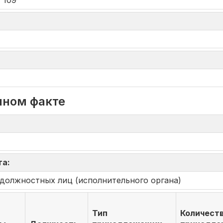
 109
нном факте
та:
должностных лиц (исполнительного органа)
Тип
Количест