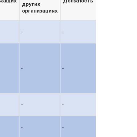
ежащих
Должность
других
организациях
-
-
-
-
-
-
-
-