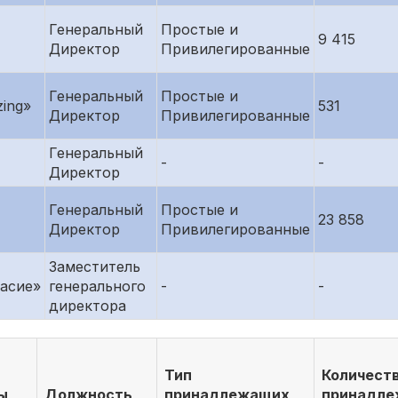
Генеральный
Простые и
9 415
Директор
Привилегированные
Генеральный
Простые и
ing»
531
Директор
Привилегированные
Генеральный
-
-
Директор
Генеральный
Простые и
23 858
Директор
Привилегированные
Заместитель
асие»
генерального
-
-
директора
Тип
Количест
ы
Должность
принадлежащих
принадл