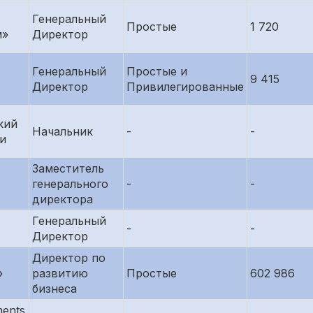
Генеральный
Простые
1 720
м»
Директор
Генеральный
Простые и
9 415
Директор
Привилегированные
кий
Начальник
-
-
и
Заместитель
генерального
-
-
директора
Генеральный
-
-
Директор
Директор по
»
развитию
Простые
602 986
бизнеса
ments