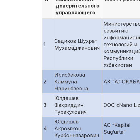
доверительного
управляющего
Министерство
развитию
информацион
Садиков Шухрат
1
технологий и
Мухамаджанович
коммуникаци
Республики
Узбекистан
Ирисбекова
2
Каммуна
АК “АЛОКАБА
Наринбаевна
Юлдашев
3
Фахриддин
ООО «Nano Liz
Туракулович
Юлдашев
АО “Kapital
4
Акромжон
Sug’urta”
Курбонназарович