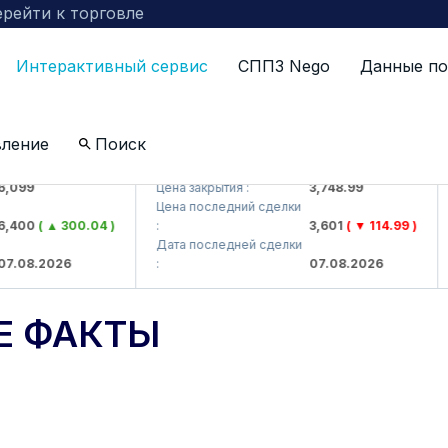
рейти к торговле
Интерактивный сервис
СППЗ Nego
Данные по
вление
Поиск
AJ)
UZMKP (<O'zmetkombinat> AJ)
KV
9
Цена закрытия :
3,748.99
Цен
Цена последний сделки
Цен
0
( ▲ 300.04 )
:
3,601
( ▼ 114.99 )
:
Дата последней сделки
Дат
8.2026
:
07.08.2026
:
Е ФАКТЫ