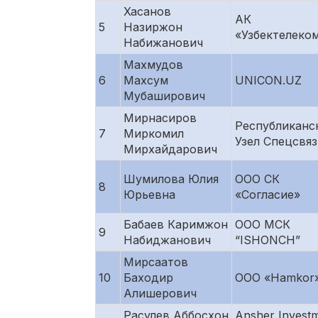
Хасанов
АК
5
Назиржон
«Узбектелеко
Набижанович
Махмудов
6
Махсум
UNICON.UZ
Мубаширович
Мирнасиров
Республиканс
7
Миркомил
Узел Спецсвяз
Мирхайдарович
Шумилова Юлия
ООО СК
8
Юрьевна
«Согласие»
Бабаев Каримжон
ООО МСК
9
Набиджанович
“ISHONCH”
Мирсаатов
10
Баходир
ООО «Hamkor
Алишерович
Расулев Аббосхон
Ansher Invest