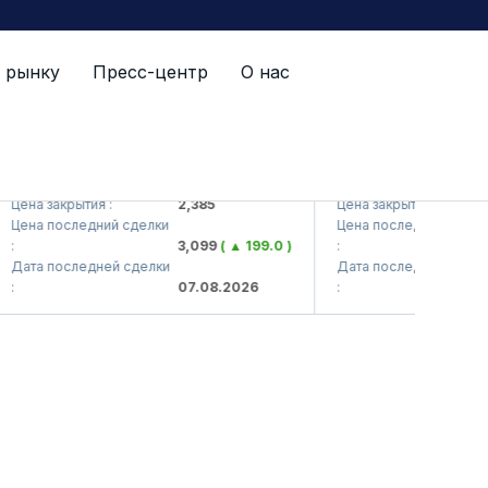
 рынку
Пресс-центр
О нас
TS (<Kvarts> AJ)
QZSM (<Qizilqumsement
а закрытия :
2,385
Цена закрытия :
1,
а последний сделки
Цена последний сделки
3,099
( ▲ 199.0 )
:
1,
а последней сделки
Дата последней сделки
07.08.2026
:
07