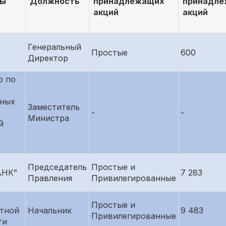
ты
Должность
принадлежащих
принадл
акций
акций
Генеральный
Простые
600
Директор
о по
ных
Заместитель
-
-
Министра
й
Председатель
Простые и
АНК”
7 283
Правления
Привилегированные
Простые и
тной
Начальник
9 483
Привилегированные
ти