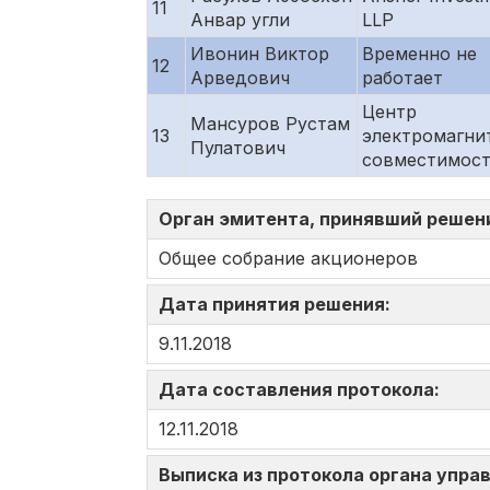
11
Анвар угли
LLP
Ивонин Виктор
Временно не
12
Арведович
работает
Центр
Мансуров Рустам
13
электромагни
Пулатович
совместимос
Орган эмитента, принявший решен
Общее собрание акционеров
Дата принятия решения:
9.11.2018
Дата составления протокола:
12.11.2018
Выписка из протокола органа управ