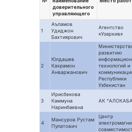
№
наименование
Место рабо
доверительного
управляющего
Аъламов
Агентство
1
Удиджон
«Узархив»
Бахтиярович
Министерств
развитию
Юлдашев
информацион
2
Кахрамон
технологий и
Анваржанович
коммуникаци
Республики
Узбекистан
Ирисбекова
3
Каммуна
АК “АЛОКАБ
Наринбаевна
Центр
Мансуров Рустам
4
электромагни
Пулатович
совместимос