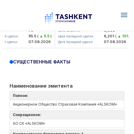
Togg
navig
Hamkorbank> ATB)
UZMK (<O'zmetkombinat> AJ)
79
6,099
я :
Цена закрытия :
95.5
( ▲ 5.5 )
6,201
( ▲ 101.04 
ий сделки :
Цена последний сделки :
07.08.2026
07.08.2026
ей сделки :
Дата последней сделки :
СУЩЕСТВЕННЫЕ ФАКТЫ
Наименование эмитента
Полное:
Акционерное Общество Страховая Компания «ALSKOM»
Сокращенное:
АО СК «ALSKOM»
Наименование биржевого тикера: *