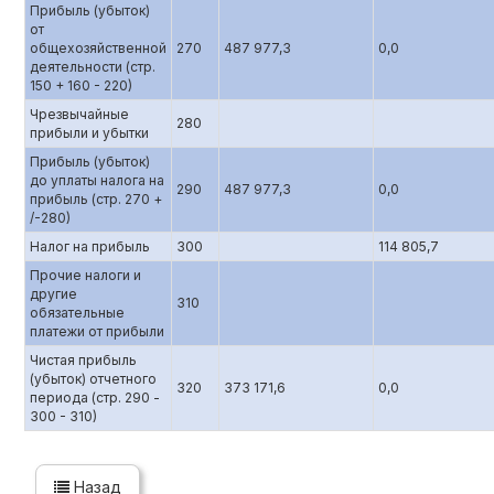
Прибыль (убыток)
от
общехозяйственной
270
487 977,3
0,0
деятельности (стр.
150 + 160 - 220)
Чрезвычайные
280
прибыли и убытки
Прибыль (убыток)
до уплаты налога на
290
487 977,3
0,0
прибыль (стр. 270 +
/-280)
Налог на прибыль
300
114 805,7
Прочие налоги и
другие
310
обязательные
платежи от прибыли
Чистая прибыль
(убыток) отчетного
320
373 171,6
0,0
периода (стр. 290 -
300 - 310)
Назад