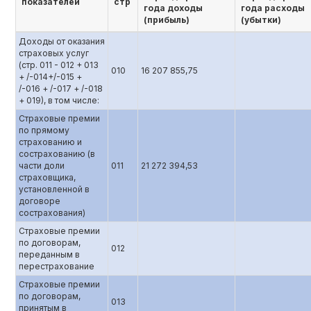
показателей
стр
года доходы
года расходы
(прибыль)
(убытки)
Доходы от оказания
страховых услуг
(стр. 011 - 012 + 013
010
16 207 855,75
+ /-014+/-015 +
/-016 + /-017 + /-018
+ 019), в том числе:
Страховые премии
по прямому
страхованию и
сострахованию (в
части доли
011
21 272 394,53
страховщика,
установленной в
договоре
сострахования)
Страховые премии
по договорам,
012
переданным в
перестрахование
Страховые премии
по договорам,
013
принятым в