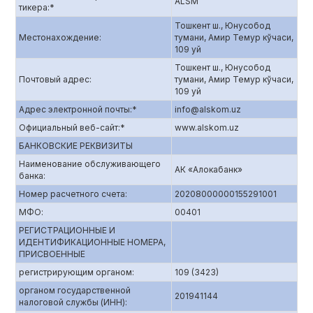
ALSM
тикера:*
Тошкент ш., Юнусобод
Местонахождение:
тумани, Амир Темур кўчаси,
109 уй
Тошкент ш., Юнусобод
Почтовый адрес:
тумани, Амир Темур кўчаси,
109 уй
Адрес электронной почты:*
info@alskom.uz
Официальный веб-сайт:*
www.alskom.uz
БАНКОВСКИЕ РЕКВИЗИТЫ
Наименование обслуживающего
АК «Алокабанк»
банка:
Номер расчетного счета:
20208000000155291001
МФО:
00401
РЕГИСТРАЦИОННЫЕ И
ИДЕНТИФИКАЦИОННЫЕ НОМЕРА,
ПРИСВОЕННЫЕ
регистрирующим органом:
109 (3423)
органом государственной
201941144
налоговой службы (ИНН):