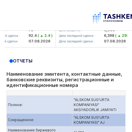
korbank> ATB)
UZMK (<O'zmetkombinat> AJ)
79
6,099
Цена закрытия :
92.4
( ▲ 2.4 )
6,398
( ▲ 298.04 )
сделки :
Цена последний сделки :
07.08.2026
07.08.2026
сделки :
Дата последней сделки :
ОТЧЕТЫ
Наименование эмитента, контактные данные,
банковские реквизиты, регистрационные и
идентификационные номера
"ALSKOM SUG'URTA
Полное:
KOMPANIYASI"
AKSIYADORLIK JAMIYATI
"ALSKOM SUG'URTA
Сокращенное:
KOMPANIYASI" AJ
Наименование биржевого