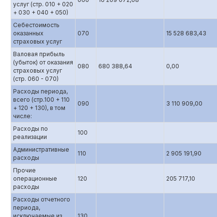
услуг (стр. 010 + 020
+ 030 + 040 + 050)
Себестоимость
оказанных
070
15 528 683,43
страховых услуг
Валовая прибыль
(убыток) от оказания
080
680 388,64
0,00
страховых услуг
(стр. 060 - 070)
Расходы периода,
всего (стр.100 + 110
090
3 110 909,00
+ 120 + 130), в том
числе:
Расходы по
100
реализации
Административные
110
2 905 191,90
расходы
Прочие
операционные
120
205 717,10
расходы
Расходы отчетного
периода,
исключаемые из
130