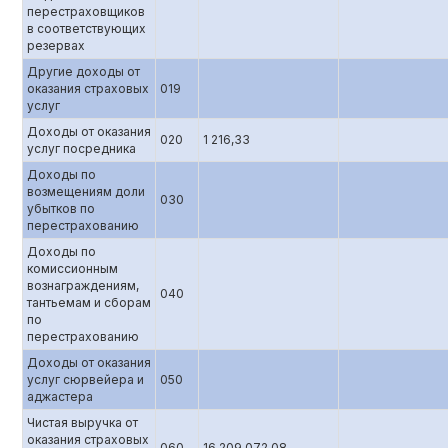
перестраховщиков
в соответствующих
резервах
Другие доходы от
оказания страховых
019
услуг
Доходы от оказания
020
1 216,33
услуг посредника
Доходы по
возмещениям доли
030
убытков по
перестрахованию
Доходы по
комиссионным
вознаграждениям,
040
тантьемам и сборам
по
перестрахованию
Доходы от оказания
услуг сюрвейера и
050
аджастера
Чистая выручка от
оказания страховых
060
16 209 072,08