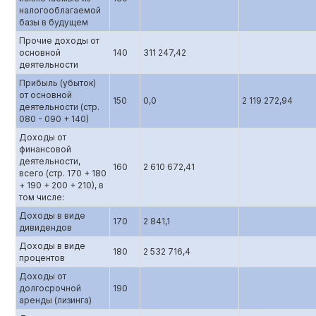
налогооблагаемой
базы в будущем
Прочие доходы от
основной
140
311 247,42
деятельности
Прибыль (убыток)
от основной
150
0,0
2 119 272,94
деятельности (стр.
080 - 090 + 140)
Доходы от
финансовой
деятельности,
160
2 610 672,41
всего (стр. 170 + 180
+ 190 + 200 + 210), в
том числе:
Доходы в виде
170
2 841,1
дивидендов
Доходы в виде
180
2 532 716,4
процентов
Доходы от
долгосрочной
190
аренды (лизинга)