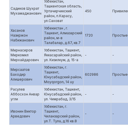
Узбекистан,
Ташкентская область,
Садиков Шухрат
Уртачирчикский
450
Привиле
Мухамаджанович
район, п.Карасу,
ул.Саховат
Узбекистан , г.
Хасанов
Ташкент, Алмазарский
Назиржон
1720
Простые
район, м-в
Набижанович
Талабалар, д.67, кв.7
Мирнасиров
Узбекистан, Ташкент,
Миркомил
Яккасарайский район,
-
-
Мирхайдарович
ул. Кизилкум, д. 15-а
Узбекистан, г.
Мирсаатов
Ташкент,
Баходир
602986
Простые
Юнусабадский район,
Алишерович
Moyqorgon, 14 uy
Расулев
Узбекистан, Ташкент,
Аббосхон Анвар
Юнусабадский район,
-
-
угли
ул. Чимрабад, 3/15
Узбекистан, г.
Ивонин Виктор
Ташкент,
-
-
Арведович
Чиланзарский район,
ул.Т. Тула, д.16 кв.8