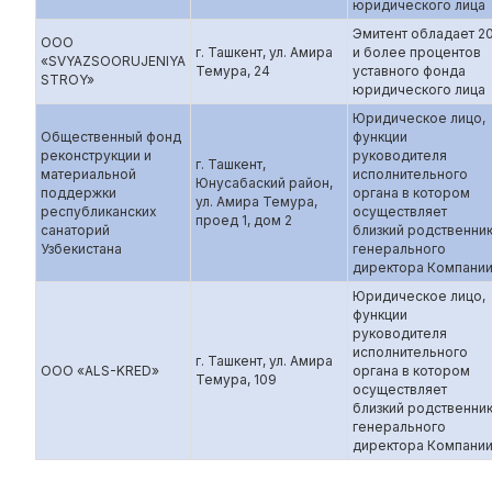
юридического лица
Эмитент обладает 2
ООО
г. Ташкент, ул. Амира
и более процентов
«SVYAZSOORUJENIYA
Темура, 24
уставного фонда
STROY»
юридического лица
Юридическое лицо,
Общественный фонд
функции
реконструкции и
руководителя
г. Ташкент,
материальной
исполнительного
Юнусабаский район,
поддержки
органа в котором
ул. Амира Темура,
республиканских
осуществляет
проед 1, дом 2
санаторий
близкий родственни
Узбекистана
генерального
директора Компани
Юридическое лицо,
функции
руководителя
исполнительного
г. Ташкент, ул. Амира
ООО «ALS-KRED»
органа в котором
Темура, 109
осуществляет
близкий родственни
генерального
директора Компани