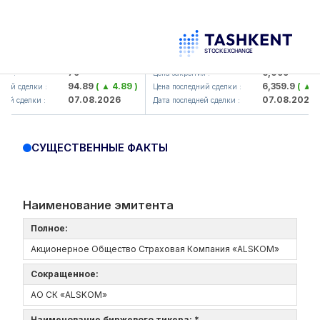
amkorbank> ATB)
UZMK (<O'zmetkombinat> AJ)
79
6,099
 :
Цена закрытия :
94.89
( ▲ 4.89 )
6,359.9
( ▲ 259
й сделки :
Цена последний сделки :
07.08.2026
07.08.2026
й сделки :
Дата последней сделки :
СУЩЕСТВЕННЫЕ ФАКТЫ
Наименование эмитента
Полное:
Акционерное Общество Страховая Компания «ALSKOM»
Сокращенное:
АО СК «ALSKOM»
Наименование биржевого тикера: *