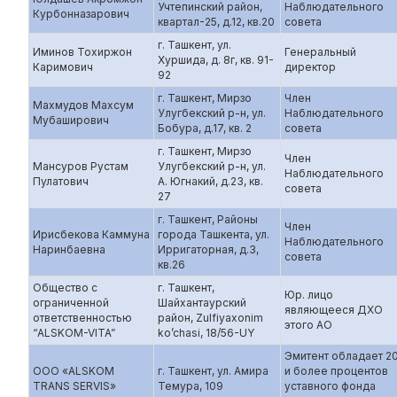
Учтепинский район,
Наблюдательного
Курбонназарович
квартал-25, д.12, кв.20
совета
г. Ташкент, ул.
Иминов Тохиржон
Генеральный
Хуршида, д. 8г, кв. 91-
Каримович
директор
92
г. Ташкент, Мирзо
Член
Махмудов Махсум
Улугбекский р-н, ул.
Наблюдательного
Мубаширович
Бобура, д.17, кв. 2
совета
г. Ташкент, Мирзо
Член
Мансуров Рустам
Улугбекский р-н, ул.
Наблюдательного
Пулатович
А. Югнакий, д.23, кв.
совета
27
г. Ташкент, Районы
Член
Ирисбекова Каммуна
города Ташкента, ул.
Наблюдательного
Наринбаевна
Ирригаторная, д.3,
совета
кв.26
Общество с
г. Ташкент,
Юр. лицо
ограниченной
Шайхантаурский
являющееся ДХО
ответственностью
район, Zulfiyaxonim
этого АО
“ALSKOM-VITA”
ko’chasi, 18/56-UY
Эмитент обладает 2
ООО «ALSKOM
г. Ташкент, ул. Амира
и более процентов
TRANS SERVIS»
Темура, 109
уставного фонда