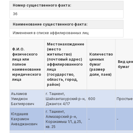
Номер существенного факта:
36
Наименование существенного факта:
Изменения в списке аффилированных лиц
Местонахождение
Ф.И.О.
(место
физического
жительство)
Количество
лица или
(почтовый адрес)
ценных
Вид це
полное
аффилированного
бумаг
бумаг
наименование
лица
(размер
юридического
(государство,
доли, паев)
лица
область, город,
район)
Аъламов
г. Ташкент,
Умиджон
Шайхантахурский р-н,
600
Простые
Бахтиярович
Джангох 4/17
г. Ташкент,
Юлдашев
Алмазарский р-н,
Кахрамон
-
-
Коракамыш 1/1, д.25,
Анваджанович
кв. 25