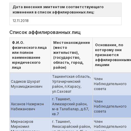
Дата внесения эмитентом соответствующего
изменения в список аффилированных лиц:
12.11.2018
Список аффилированных лиц
Ф.И.О.
Местонахождение
Основание, по
физического лица
(место
которому они
или полное
жительство),
признаются
наименование
(государство,
аффилированным
юридического
область, город,
лицами
лица
район)
Ташкентская область,
Член
Садиков Шухрат
Уртачирчикский
Наблюдательного
Мухамаджанович
район, п.Карасу,
совета
ул.Саховат
г. Ташкент,
Член
Хасанов Назиржон
Алмазарский район,
Наблюдательного
Набижанович
м-в Талабалар, д.67,
совета
кв.7
Мирнасиров
г. Ташкент,
Член
Миркомил
Яккасарайский район,
Наблюдательного