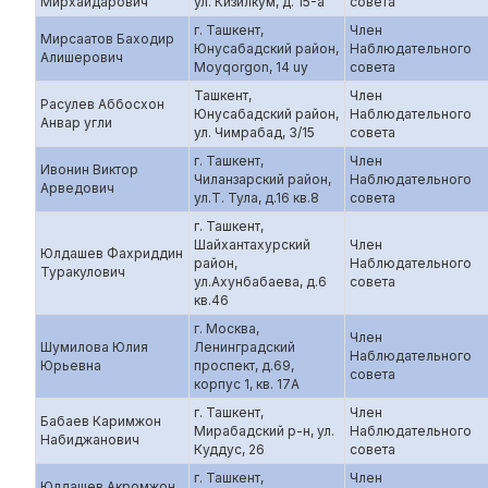
Мирхайдарович
ул. Кизилкум, д. 15-а
совета
г. Ташкент,
Член
Мирсаатов Баходир
Юнусабадский район,
Наблюдательного
Алишерович
Moyqorgon, 14 uy
совета
Ташкент,
Член
Расулев Аббосхон
Юнусабадский район,
Наблюдательного
Анвар угли
ул. Чимрабад, 3/15
совета
г. Ташкент,
Член
Ивонин Виктор
Чиланзарский район,
Наблюдательного
Арведович
ул.Т. Тула, д.16 кв.8
совета
г. Ташкент,
Шайхантахурский
Член
Юлдашев Фахриддин
район,
Наблюдательного
Туракулович
ул.Ахунбабаева, д.6
совета
кв.46
г. Москва,
Член
Шумилова Юлия
Ленинградский
Наблюдательного
Юрьевна
проспект, д.69,
совета
корпус 1, кв. 17А
г. Ташкент,
Член
Бабаев Каримжон
Мирабадский р-н, ул.
Наблюдательного
Набиджанович
Куддус, 26
совета
г. Ташкент,
Член
Юлдашев Акромжон