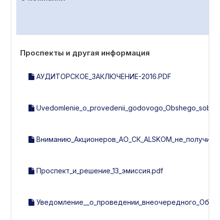
Проспекты и другая информация
АУДИТОРСКОЕ_ЗАКЛЮЧЕНИЕ-2016.PDF
Uvedomlenie_o_provedenii_godovogo_Obshego_sobran
Вниманию_Акционеров_АО_СК_ALSKOM_не_получивши
Проспект_и_решение_13_эмиссия.pdf
Уведомление__о_проведении_внеочередного_Общег