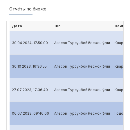
Отчёты по бирже
Дата
Тип
Наимен
30 04 2024, 17:50:00
Илёсов Турсунбой Ғиёсжон ўғли
Кварталь
30 10 2023, 16:36:55
Илёсов Турсунбой Ғиёсжон ўғли
Кварталь
27 07 2023, 17:36:40
Илёсов Турсунбой Ғиёсжон ўғли
Кварталь
06 07 2023, 09:46:06
Илёсов Турсунбой Ғиёсжон ўғли
Годовой 