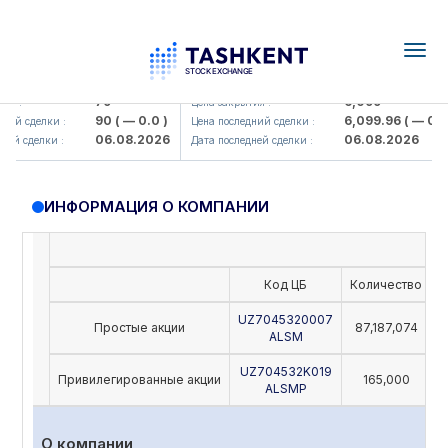
Togg
navig
Hamkorbank> ATB)
UZMK (<O'zmetkombinat> AJ)
79
6,099
я :
Цена закрытия :
90
( — 0.0 )
6,099.96
( — 0.0 
ий сделки :
Цена последний сделки :
06.08.2026
06.08.2026
ей сделки :
Дата последней сделки :
ИНФОРМАЦИЯ О КОМПАНИИ
Код ЦБ
Количество
Н
UZ7045320007
Простые акции
87,187,074
ALSM
UZ704532K019
Привилегированные акции
165,000
ALSMP
О компании