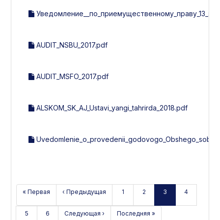
Уведомление__по_приемущественному_праву_13_эми
AUDIT_NSBU_2017.pdf
AUDIT_MSFO_2017.pdf
ALSKOM_SK_AJ_Ustavi_yangi_tahrirda_2018.pdf
Uvedomlenie_o_provedenii_godovogo_Obshego_sobran
« Первая
‹ Предыдущая
1
2
3
4
5
6
Следующая ›
Последняя »