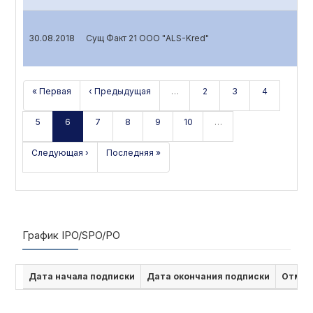
30.08.2018
Сущ Факт 21 ООО "ALS-Kred"
« Первая
‹ Предыдущая
…
2
3
4
5
6
7
8
9
10
…
Следующая ›
Последняя »
График IPO/SPO/PO
Дата начала подписки
Дата окончания подписки
Отмен