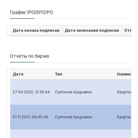
График IPO/SPO/PO
Дата начала подписки
Дата окончания подписки
Отмен
Отчёты по бирже
Дата
Тип
Наименов
27 04 2022, 12:35:44
Султонов Қаҳрамон
Квартальны
01 11 2021, 09:45:49
Султонов Қаҳрамон
Квартальны