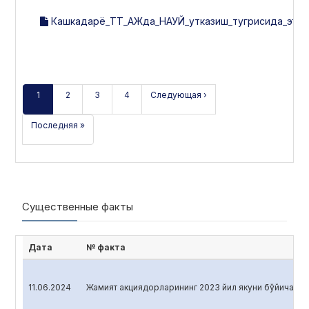
Кашкадарё_ТТ_АЖда_НАУЙ_утказиш_тугрисида_эълон_1
1
2
3
4
Следующая ›
Последняя »
Существенные факты
Дата
№ факта
11.06.2024
Жамият акциядорларининг 2023 йил якуни бўйича ум