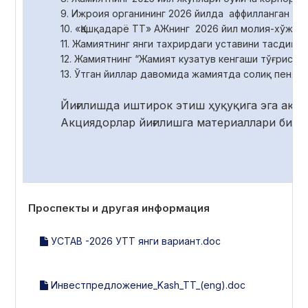
9. Ижроия органининг 2026 йилда аффилланган ша
10. «Қашқадарё ТТ» АЖнинг 2026 йил молия-хўжа
11. Жамиятнинг янги тахрирдаги уставини тасдиқла
12. Жамиятнинг “Жамият кузатув кенгаши тўғрисид
13. Ўтган йиллар давомида жамиятда солиқ пеняс
Йиғилишда иштирок этиш ҳуқуқига эга акц
Акциядорлар йиғилишга материаллари билан
Проспекты и другая информация
УСТАВ -2026 УТТ янги вариант.doc
Инвестпредложение_Kash_TT_(eng).doc