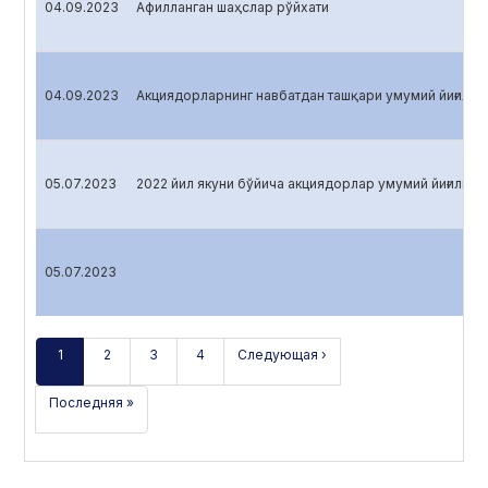
04.09.2023
Афилланган шаҳслар рўйхати
04.09.2023
Акциядорларнинг навбатдан ташқари умумий йиғилиш
05.07.2023
2022 йил якуни бўйича акциядорлар умумий йиғилиши
05.07.2023
1
2
3
4
Следующая ›
Последняя »