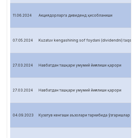
11.06.2024
Акциядорларга дивиденд ҳисобланиши
07.05.2024
Kuzatuv kengashining sof foydani (dividendni) taqsimlas
27.03.2024
Навбатдан ташқари умумий йиғилиши қарори
27.03.2024
Навбатдан ташқари умумий йиғилиши қарори
04.09.2023
Кузатув кенгаши aъзолари таркибида ўзгаришлар