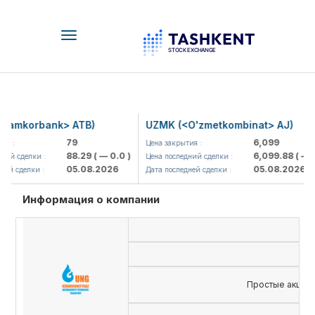
Toggle
navigation
amkorbank> ATB)
UZMK (<O'zmetkombinat> AJ)
79
6,099
 :
Цена закрытия :
88.29
( — 0.0 )
6,099.88
( — 0.
й сделки :
Цена последний сделки :
05.08.2026
05.08.2026
й сделки :
Дата последней сделки :
Информация о компании
Простые акции