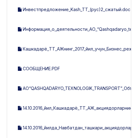
Инвестпредложение_Kash_TT_(рус)2_сжатый.doc
Информация_о_деятельности_АО_“Qashqadaryo_texnolo
Кашкадарё_ТТ_АЖнинг_2017_йил_учун_Бизнес_режас
СООБЩЕНИЕ.PDF
АО“QASHQADARYO_TEXNOLOGIK_TRANSPORT”_Объявляе
14.10.2016_йил_Кашкадарё_ТТ_АЖ_акциядорларнинг
14.10.2016_йилда_Навбатдан_ташкари_акциядорлар_