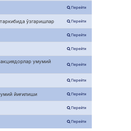
Перейти
ри таркибида ўзгаришлар
Перейти
Перейти
Перейти
ича акциядорлар умумий
Перейти
Перейти
умумий йиғилиши
Перейти
Перейти
Перейти