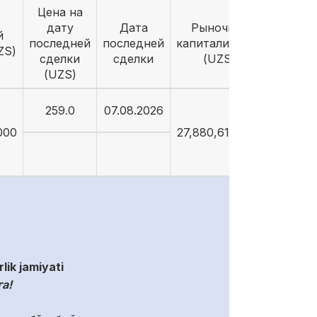
Цена на
дату
Дата
Рыночная
й
последней
последней
капитализация
ZS)
сделки
сделки
(UZS)
(UZS)
259.0
07.08.2026
000
27,880,614,400
k jamiyati
а!