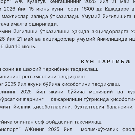
спорт” АЖ Кузатув кенгашининг 2026 йил 21 май 
2026 йил 15 июнь куни соат 16:00 да Қашқадарё ви
 мажлислар залида ўтказилади. Умумий йиғилишига к
 гача амалга оширилади.
иғилиши ўтказилиши ҳақида акциядорларга хаба
26 йил 21 май ва акциядорлар умумий йиғилишида и
6 йил 10 июнь.
К У Н Т А Р Т И Б И:
 сони ва шахсий таркибини тасдиқлаш.
ишининг регламентини тасдиқлаш.
г 2025 йил якуни бўйича ҳисоботини тасдиқлаш.
ининг 2025 йил якуни бўйича молиявий ва хўжа
 кўрсаткичларнинг бажарилиши тўғрисида ҳисоботин
мият йиллик ҳисоботларини, бухгалтерия балансин
бўйича олинган соф фойдасини тақсимлаш.
транспорт” АЖнинг 2025 йил молия-хўжалик фаол