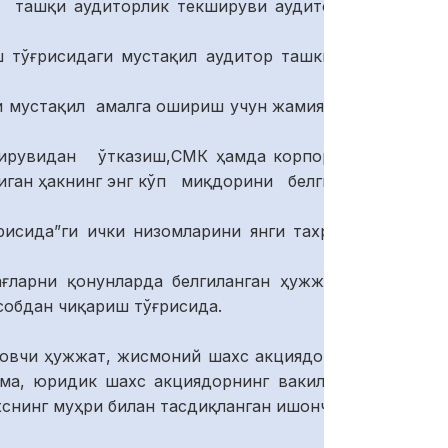
а ташқи аудиторлик текшируви аудиторлик
ш тўғрисидаги мустақил аудитор ташкилоти
и мустақил амалга ошириш учун жамиятнинг
кширувидан ўтказиш,СМК ҳамда корпоратив
диган ҳакнинг энг кўп миқдорини белгилаш.
рисида”ги ички низомларини янги тахрирда
ағларни қонунларда белгиланган ҳужжатлар
собдан чиқариш тўғрисида.
ловчи ҳужжат, жисмоний шахс акциядорнинг
ма, юридик шахс акциядорнинг вакили эса
снинг муҳри билан тасдиқланган ишончнома