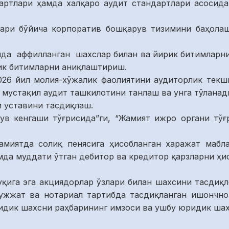
артлари ҳамда халқаро аудит стандартлари асосид
лари бўйича корпоратив бошқарув тизимини баҳола
илда аффилланган шахслар билан ва йирик битимларн
ик битимларни аниқлаштириш.
2026 йил молия-хўжалик фаолиятини аудиторлик те
мустақил аудит ташкилотини танлаш ва унга тўлана
и уставини тасдиқлаш.
тув кенгаши тўғрисида”ги, “Жамият ижро органи тўғ
амиятда солиқ пенясига ҳисобланган харажат мабл
мда муддати ўтган дебитор ва кредитор қарзларни ҳи
қига эга акциядорлар ўзлари билан шахсини тасдиқ
ужжат ва нотариал тартибда тасдиқланган ишончно
идик шахсни раҳбарининг имзоси ва ушбу юридик шах