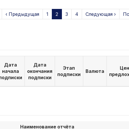
‹ Предыдущая
1
2
3
4
Следующая ›
По
Дата
Дата
Этап
Цен
начала
окончания
Валюта
подписки
предло
подписки
подписки
Наименование отчёта