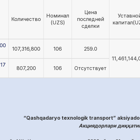
Цена
Номинал
Уставно
Количество
последней
(UZS)
капитал(U
сделки
00
107,316,800
106
259.0
11,461,144,
17
807,200
106
Отсутствует
“Qashqadaryo texnologik transport” aksiyadorli
Акциядорлари диққатиг