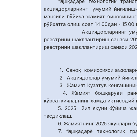
“Қашқадарё технологик тран
акциядорларнинг умумий йиғилиши 
манзили бўйича жамият биносининг
рўйхатга олиш соат 14:00дан - 15:00
Акциядорларнинг умумий й
реестрини шакллантириш санаси 20
реестрини шакллантириш санаси 202
1. Саноқ комиссияси аъзолари
2. Акциядорлар умумий йиғил
3. Жамият Кузатув кенгашинин
4. Жамият бошқаруви раис
кўрсаткичларнинг ҳамда иқтисодий
5. 2025 йил якуни бўйича жа
тасдиқлаш.
6. Жамиятнинг 2025 якунлари 
7. “Қашқадарё технологик 