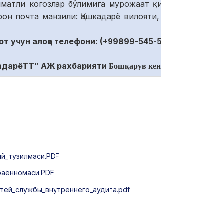
мматли когозлар бўлимига мурожаат қилиши
он почта манзили: Қашкадарё вилояти, Қарши
т учун алоқа телефони: (+99899-
545
-
53
-
58
)
адарёТТ
”
АЖ рахбарияти
Бошқарув кенгаши
ий_тузилмаси.PDF
баённомаси.PDF
ей_службы_внутреннего_аудита.pdf