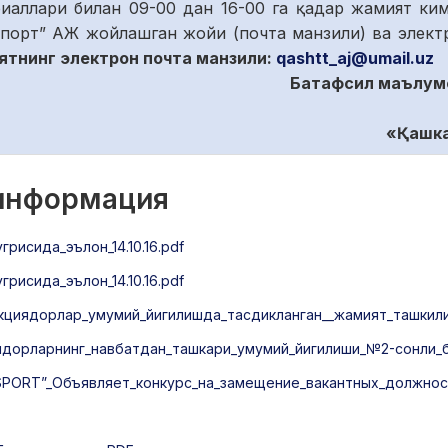
иаллари билан 09-00 дан 16-00 га қадар жамият ки
спорт” АЖ жойлашган жойи (почта манзили) ва электр
тнинг электрон почта манзили:
qashtt_aj@umail.uz
Батафсил маълумо
«
Қ
ашк
 информация
исида_эълон_14.10.16.pdf
исида_эълон_14.10.16.pdf
акциядорлар_умумий_йигилишда_тасдикланган__жамият_ташкил
иядорларнинг_навбатдан_ташкари_умумий_йигилиши_№2-сонли_
RT”_Объявляет_конкурс_на_замещение_вакантных_должност