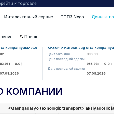
рейти к торговле
Интерактивный сервис
СППЗ Nego
Данные по
вление
Поиск
kompaniyasi> AJ)
KFSKP (<Kafolat sug'urta kompaniyasi> 
Цена закрытия :
936.99
Цена последний сделки
1
( — 0.0 )
:
956.98
( — 0.0 )
Дата последней сделки
8.2026
:
07.08.2026
О КОМПАНИИ
<Qashqadaryo texnologik transport> aksiyadorlik j