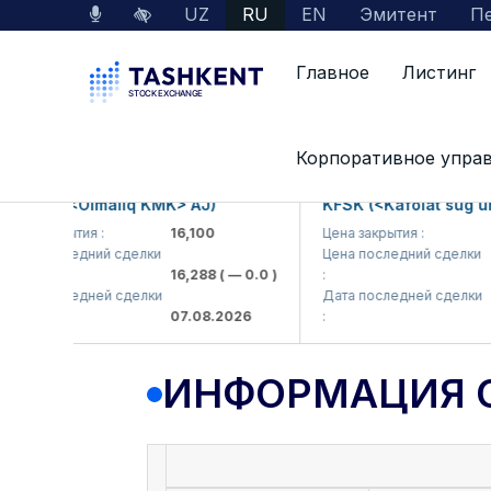
UZ
RU
EN
Эмитент
Пе
Главное
Листинг
Данные по рынку
Информация о компании
Корпоративное упра
KP (<Olmaliq KMK> AJ)
KFSK (<Kafolat sug'urta 
 закрытия :
16,100
Цена закрытия :
82
 последний сделки
Цена последний сделки
16,288
( — 0.0 )
:
83.9
 последней сделки
Дата последней сделки
07.08.2026
:
07.0
ИНФОРМАЦИЯ 