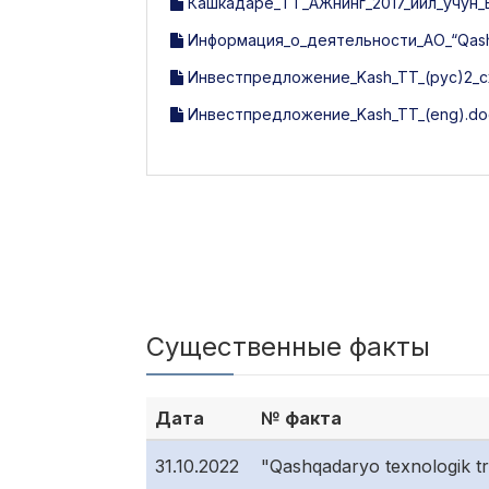
Кашкадарё_ТТ_АЖнинг_2017_йил_учун_
Информация_о_деятельности_АО_“Qashqa
Инвестпредложение_Kash_TT_(рус)2_с
Инвестпредложение_Kash_TT_(eng).do
Существенные факты
Дата
№ факта
31.10.2022
"Qashqadaryo texnologik t