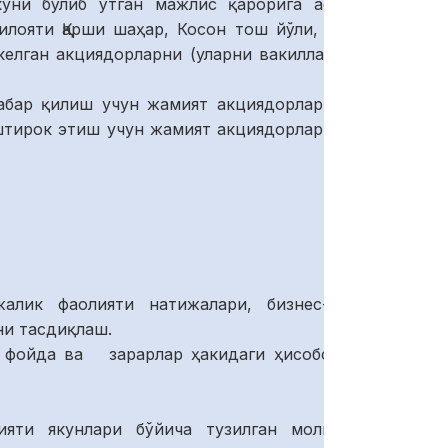
куни бўлиб ўтган мажлис қарорига асосан
лояти Қарши шаҳар, Косон тош йўли, 16 уй
елган акциядорларни (уларни вакилларини)
р қилиш учун жамият акциядорларининг
штирок этиш учун жамият акциядорларининг
лик фаолияти натижалари, бизнес-режа
и тасдиқлаш.
и, фойда ва зарарлар ҳакидаги ҳисоботини
ияти якунлари бўйича тузилган молиявий