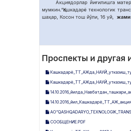
Акциядорлар йиғилишга матер
мумкин.“Қашкадарё технологик тран
шаҳар, Косон тош йўли, 16 уй,
жамия
Проспекты и другая
Кашкадарё_ТТ_АЖда_НАУЙ_утказиш_тугр
Кашкадарё_ТТ_АЖда_НАУЙ_утказиш_тугр
14.10.2016_йилда_Навбатдан_ташкари_
14.10.2016_йил_Кашкадарё_ТТ_АЖ_акц
АО“QASHQADARYO_TEXNOLOGIK_TRANSPO
СООБЩЕНИЕ.PDF