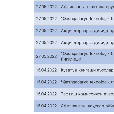
27.05.2022
Аффилланган шахслар рў
27.05.2022
"Qashqadaryo texnologik t
27.05.2022
Акциядорларга дивиденд
27.05.2022
Акциядорларга дивиденд
"Qashqadaryo texnologik t
27.05.2022
йиғилиши
16.04.2022
Кузатув кенгаши аъзолар
16.04.2022
"Qashqadaryo texnologik
16.04.2022
Тафтиш комиссияси аъзо
16.04.2022
Афилланган шаҳслар рўй