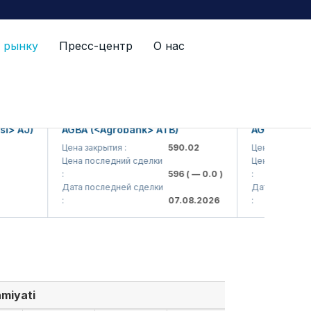
 рынку
Пресс-центр
О нас
AJ)
AGBA (<Agrobank> ATB)
AGBAP (<Agroba
Цена закрытия :
590.02
Цена закрытия :
Цена последний сделки
Цена последний сд
:
596
( — 0.0 )
:
Дата последней сделки
Дата последней с
:
07.08.2026
:
amiyati