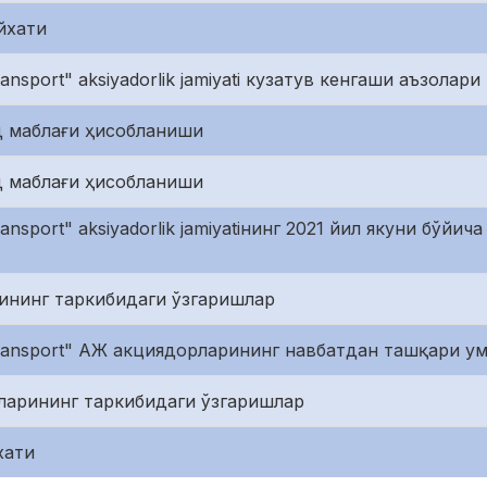
йхати
ransport" aksiyadorlik jamiyati кузатув кенгаши аъзола
 маблағи ҳисобланиши
 маблағи ҳисобланиши
ransport" aksiyadorlik jamiyatiнинг 2021 йил якуни бўй
ининг таркибидаги ўзгаришлар
 transport" АЖ акциядорларининг навбатдан ташқари 
ларининг таркибидаги ўзгаришлар
хати