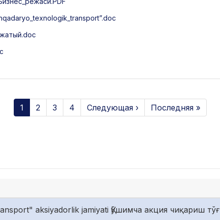
Бизнес_режаси.PDF
daryo_texnologik_transport”.doc
жатый.doc
c
1
2
3
4
Следующая ›
Последняя »
ransport" aksiyadorlik jamiyati Қўшимча акция чиқариш т