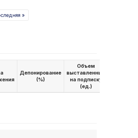
следняя »
Объем
Объем
а
Депонирование
выставленных
выкуплен
жения
(%)
на подписку
по подпи
(ед.)
(ед.)