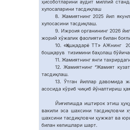
ҳисоботларини аудит миллий станд
хулосаларини тасдиқлаш
8. Жамиятнинг 2025 йил якун
хулосасини тасдиқлаш.
9. Ижроия органининг 2026 й
жорий хўжалик фаолияти билан боғл
10. «Қашқадарё ТТ» АЖнинг 
бошқарув тизимини баҳолаш бўйича 
11. Жамиятнинг янги тахрирдаг
12. Жамиятнинг “Жамият куза
тасдиқлаш.
13. Ўтган йиллар давомида ж
асосида кўриб чиқиб йўналтириш ҳа
Йиғилишда иштирок этиш ҳуқу
вакили эса шахсини тасдиқловчи х
шахсини тасдиқловчи ҳужжат ва юр
билан келишлари шарт.