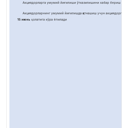
Акциядорларга умумий йиғилиши ўтказилишини хабар бериш учун
Акциядорларнинг умумий йиғилишда қатнашиш учун акциядорлар 
15 июнь
ҳолатига кўра ёпилади