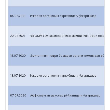
05.02.2021
Ижроия органининг таркибидаги ўзгаришлар
20.01.2021
«BIOKIMYO» акциядорлик жамиятининг юқори бошқарув 
18.07.2020
Эмитентнинг юқори бошқарув органи томонидан қабул қ
18.07.2020
Ижроия органининг таркибидаги ўзгаришлар
07.07.2020
Аффилланган шахслар рўйхатидаги ўзгаришлар