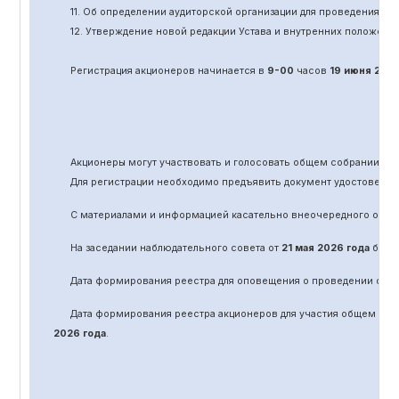
11.
Об определении аудиторской организации для проведения об
12. Утверждение новой редакции Устава и внутренних положени
Регистрация акционеров начинается в
9-00
часов
19 июня
202
Акционеры могут участвовать и голосовать общем собрании а
Для регистрации необходимо предъявить документ удостоверяю
С материалами и информацией касательно вне
очередного
обще
На заседании наблюдательного совета от
21 мая 2026 года
было 
Дата формирования реестра для оповещения о проведении
оче
Дата формирования реестра акционеров для участия общем соб
2026 года
.