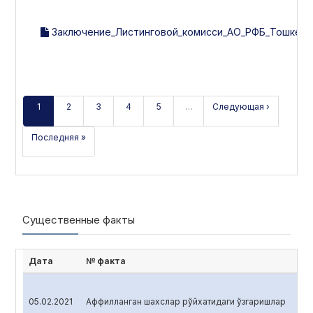
Заключение_Листинговой_комисси_АО_РФБ_Тошкент_
1
2
3
4
5
…
Следующая ›
Последняя »
Существенные факты
Дата
№ факта
05.02.2021
Аффилланган шахслар рўйхатидаги ўзгаришлар