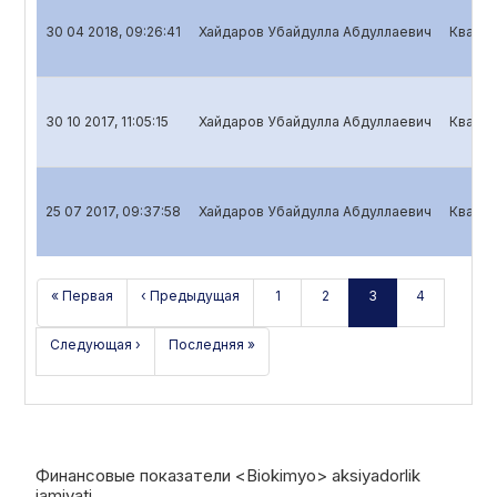
30 04 2018, 09:26:41
Хайдаров Убайдулла Абдуллаевич
Кварта
30 10 2017, 11:05:15
Хайдаров Убайдулла Абдуллаевич
Кварта
25 07 2017, 09:37:58
Хайдаров Убайдулла Абдуллаевич
Кварта
« Первая
‹ Предыдущая
1
2
3
4
Следующая ›
Последняя »
Финансовые показатели <Biokimyo> aksiyadorlik
jamiyati