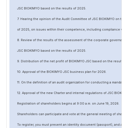
JSC BIOKIMYO based on the results of 202
5
.
7. Hearing the opinion of the Audit Committee of JSC BIOKIMYO on the r
of 202
5
, on issues within their competence, including compliance wit
8. Review of the results of the assessment of the corporate governanc
JSC BIOKIMYO based on the results of 202
5
.
9. Distribution of the net profit of BIOKIMYO JSC based on the results o
10. Approval of the BIOKIMYO JSC business plan for 202
6
.
11. On the definition of an audit organization for conducting a mandato
12. Approval of the
new
Charter and internal regulations of JSC BIOKIMY
Registration of shareholders begins at 9:00 a.m. on June
19
, 202
6
.
Shareholders can participate and vote at the general meeting of shareh
To register, you must present an identity document (passport), and a no