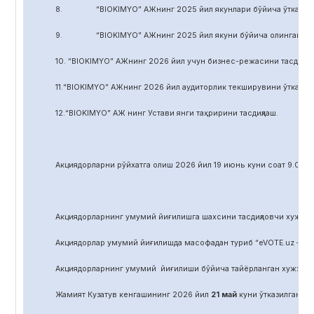
8. “BIOKIMYO” АЖнинг 2025 йил якунлари бўйича ўтказилган 
9. “BIOKIMYO” АЖнинг 2025 йил якуни бўйича олинган соф фой
10. “BIOKIMYO” АЖнинг 2026 йил учун бизнес-режасини тасдиқла
11.“BIOKIMYO” АЖнинг 2026 йил аудиторлик текширувини ўтказиш у
12.“BIOKIMYO” АЖ нинг Устави янги таҳририни тасдиқлаш.
Акциядорларни р
ў
йхатга олиш 2026 йил 19 июнь куни соат 9.00 д
Акциядорларнинг умумий йиғилишга шахсини тасдиқловчи хужжат,
Акциядорлар умумий йиғилишда масофадан туриб “eVOTE.uz – эл
Акциядорларнинг умумий йиғилиши бўйича тайёрланган хужжат
Жамият Кузатув кенгашининг 2026 йил
21
май
куни ўтказилган йиғ