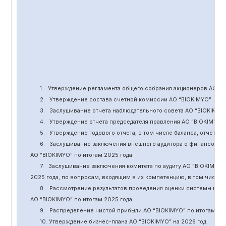
1.
Утверждение
регламента общего собрания акционеров АО “
B
2.
Утверждение состава счетной комиссии АО “BIOKIMYO
”
.
3.
Заслушивание отчета наблюдательного совета АО “BIOKIMYO
4.
Утверждение отчета председателя правления АО “BIOKIMYO
”
5.
Утверждение годового отчета, в том числе баланса, отчет о 
6.
Заслушивание заключения внешнего аудитора о финансовой
АО “BIOKIMYO
”
по итогам 2025 года.
7.
Заслушивание заключения комитета
по
аудит
у
АО “BIOKIMYO
”
2025 года, по вопросам, входящим в их компетенцию, в том числ
8.
Рассмотрение результатов проведения оценки системы кор
АО “BIOKIMYO
”
по итогам 202
5
года.
9.
Распределение чистой прибыли АО “BIOKIMYO
”
по итогам 20
10. Утверждение бизнес-плана АО “BIOKIMYO
”
на 202
6
год.