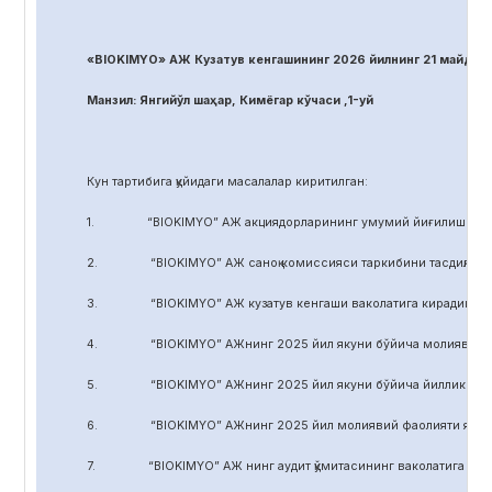
«BIOKIMYO» АЖ Кузатув кенгашининг 2026 йилнинг 21 майдаги
Манзил: Янгийўл шаҳар, Кимёгар кўчаси ,1-уй
Кун тартибига қуйидаги масалалар киритилган:
1. “BIOKIMYO” АЖ акциядорларининг умумий йиғилиши регл
2. “BIOKIMYO” АЖ саноқ комиссияси таркибини тасдиқлаш.
3. “BIOKIMYO” АЖ кузатув кенгаши ваколатига кирадиган маса
4. “BIOKIMYO” АЖнинг 2025 йил якуни бўйича молиявий-хўжал
5. “BIOKIMYO” АЖнинг 2025 йил якуни бўйича йиллик ҳисобот
6. “BIOKIMYO” АЖнинг 2025 йил молиявий фаолияти якуни бў
7. “BIOKIMYO” АЖ нинг аудит қўмитасининг ваколатига кирадиг