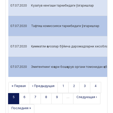
07.07.2020
Кузатув кенгаши таркибидаги ўзгаришлар
07.07.2020
Тафтиш комиссияси таркибидаги ўзгаришлар
07.07.2020
Қимматли қоғозлар бўйича даромадларни хисоблаш
07.07.2020
Эмитентнинг юқори бошқарув органи томонидан қабул қ
« Первая
‹ Предыдущая
1
2
3
4
5
6
7
8
9
…
Следующая ›
Последняя »