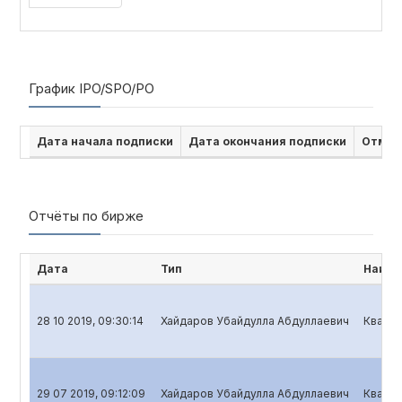
График IPO/SPO/PO
Дата начала подписки
Дата окончания подписки
Отмен
Отчёты по бирже
Дата
Тип
Наиме
28 10 2019, 09:30:14
Хайдаров Убайдулла Абдуллаевич
Кварта
29 07 2019, 09:12:09
Хайдаров Убайдулла Абдуллаевич
Кварта