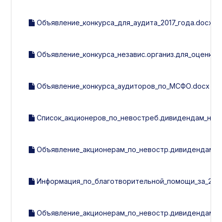
Объявление_конкурса_для_аудита_2017_года.docx
Объявление_конкурса_независ.организ.для_оценки_с
Объявление_конкурса_аудиторов_по_МСФО.docx
Список_акционеров_по_невостреб.дивидендам_на_01.11
Объявление_акционерам_по_невостр.дивидендам.d
Информация_по_благотворительной_помощи_за_2016_
Объявление_акционерам_по_невостр.дивидендам.d