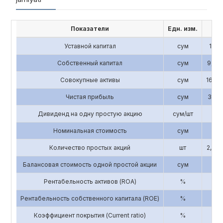
Показатели
Едн. изм.
201
Уставной капитал
сум
1,196
Собственный капитал
сум
9,843
Совокупные активы
сум
16,58
Чистая прибыль
сум
3,193
Дивиденд на одну простую акцию
сум/шт
0
Номинальная стоимость
сум
3,3
Количество простых акций
шт
2,856
Балансовая стоимость одной простой акции
сум
3
Рентабельность активов (ROA)
%
0.
Рентабельность собственного капитала (ROE)
%
0.
Коэффициент покрытия (Current ratio)
%
5