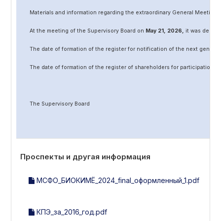
Materials and information regarding the extraordinary General Meeting 
At the meeting of the Supervisory Board on
May
2
1
, 202
6
,
it was decided
The date of formation of the register for notification of the next genera
The date of formation of the register of shareholders for participation 
The Supervisory Board
Проспекты и другая информация
МСФО_БИОКИМЁ_2024_final_оформленный_1.pdf
КПЭ_за_2016_год.pdf