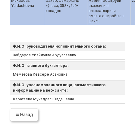
Mukaddas
шахар, Самарканд
жамият бошқаруви
2
Yuldashevna
кўчаси, 353-уй, 9-
аъзосининг
хонадон
ваколатларини
амалга ошираётган
шахс;
Ф.И.О. руководителя исполнительного органа:
Хайдаров Убайдулла Абдуллаевич
Ф.И.О. главного бухгалтера:
Меметова Кевсере Асановна
Ф.И.О. уполномоченного лица, разместившего
информацию на веб-сайте:
Каратаева Мукаддас Юлдашевна
Назад