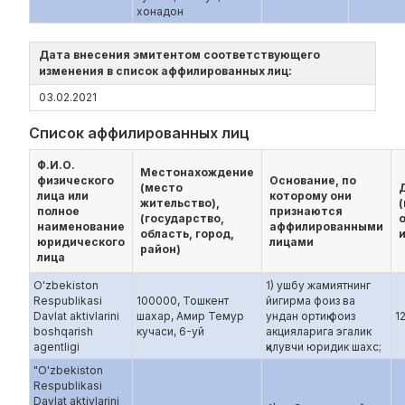
хонадон
Дата внесения эмитентом соответствующего
изменения в список аффилированных лиц:
03.02.2021
Список аффилированных лиц
Ф.И.О.
Местонахождение
физического
Основание, по
(место
лица или
которому они
жительство),
полное
признаются
(государство,
наименование
аффилированными
область, город,
и
юридического
лицами
район)
лица
O'zbekiston
1) ушбу жамиятнинг
Respublikasi
100000, Тошкент
йигирма фоиз ва
Davlat aktivlarini
шахар, Амир Темур
ундан ортиқ фоиз
1
boshqarish
кучаси, 6-уй
акцияларига эгалик
agentligi
қилувчи юридик шахс;
"O'zbekiston
Respublikasi
Davlat aktivlarini