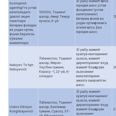
4) ушбу жамият қайси
boshqarish
юридик шахс устав
agentligi"га устав
фондининг (устав
капиталидаги
100000, Тошкент
капиталининг)
давлат акция
шахар, Амир Темур
1
йигирма фоизи ва
пакетлари
кучаси, 6-уй
ундан ортиқ фоизига
йигирма фоиздан
эгалик қилса, ўша
ва ундан ортиқ
юридик шахс;
фоизи берилган
хўжалик
жамиятлари
3) ушбу жамият
кузатув кенгашининг
Ўзбекистон, Тошкент
аъзоси, жамият
шахар, Мирзо-
директорининг ёхуд
Nabiyev To'lqin
Улугбек тумани,
жамият бошқаруви
2
Nabiyevich
Корасу -1, 22-уй, 6-
аъзосининг
хонадон
ваколатларини
амалга ошираётган
шахс;
3) ушбу жамият
кузатув кенгашининг
аъзоси, жамият
Ўзбекистон, Тошкент
директорининг ёхуд
Uralov Erkinjon
шахар, Бектемир
жамият бошқаруви
2
Kungirbayevich
тумани, Сувсоз, 37-
аъзосининг
уй, 69-хонадон