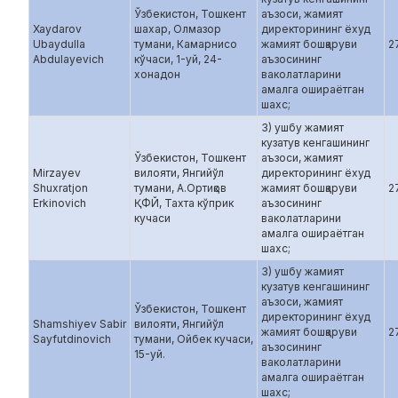
Ўзбекистон, Тошкент
аъзоси, жамият
Xaydarov
шахар, Олмазор
директорининг ёхуд
Ubaydulla
тумани, Камарнисо
жамият бошқаруви
2
Abdulayevich
кўчаси, 1-уй, 24-
аъзосининг
хонадон
ваколатларини
амалга ошираётган
шахс;
3) ушбу жамият
кузатув кенгашининг
Ўзбекистон, Тошкент
аъзоси, жамият
Mirzayev
вилояти, Янгийўл
директорининг ёхуд
Shuxratjon
тумани, А.Ортиқов
жамият бошқаруви
2
Erkinovich
ҚФЙ, Тахта кўприк
аъзосининг
кучаси
ваколатларини
амалга ошираётган
шахс;
3) ушбу жамият
кузатув кенгашининг
аъзоси, жамият
Ўзбекистон, Тошкент
директорининг ёхуд
Shamshiyev Sabir
вилояти, Янгийўл
жамият бошқаруви
2
Sayfutdinovich
тумани, Ойбек кучаси,
аъзосининг
15-уй.
ваколатларини
амалга ошираётган
шахс;