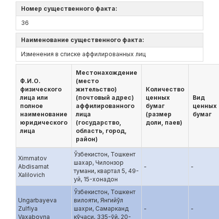
Номер существенного факта:
36
Наименование существенного факта:
Изменения в списке аффилированных лиц
Местонахождение
Ф.И.О.
(место
физического
жительство)
Количество
лица или
(почтовый адрес)
ценных
Вид
полное
аффилированного
бумаг
ценных
наименование
лица
(размер
бумаг
юридического
(государство,
доли, паев)
лица
область, город,
район)
Ўзбекистон, Тошкент
Ximmatov
шахар, Чилонзор
Abdisamat
-
-
тумани, квартал 5, 49-
Xalilovich
уй, 15-хонадон
Ўзбекистон, Тошкент
Ungarbayeva
вилояти, Янгийўл
Zulfiya
шахри, Самарканд
-
-
Vaxabovna
кўчаси, 335-ўй, 20-