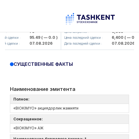
amkorbank> ATB)
UZMK (<O'zmetkombinat> AJ)
79
6,099
:
Цена закрытия :
95.49
( — 0.0 )
6,400
( — 0.0 )
 сделки :
Цена последний сделки :
07.08.2026
07.08.2026
 сделки :
Дата последней сделки :
СУЩЕСТВЕННЫЕ ФАКТЫ
Наименование эмитента
Полное:
«BIOKIMYO» акциядорлик жамияти
Сокращенное:
«BIOKIMYO» АЖ
Наименование биржевого тикера: *