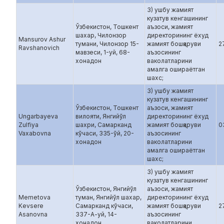
3) ушбу жамият
кузатув кенгашининг
Ўзбекистон, Тошкент
аъзоси, жамият
шахар, Чилонзор
директорининг ёхуд
Mansurov Ashur
тумани, Чилонзор 15-
жамият бошқаруви
2
Ravshanovich
мавзеси, 1-уй, 68-
аъзосининг
хонадон
ваколатларини
амалга ошираётган
шахс;
3) ушбу жамият
кузатув кенгашининг
Ўзбекистон, Тошкент
аъзоси, жамият
Ungarbayeva
вилояти, Янгийўл
директорининг ёхуд
Zulfiya
шахри, Самарканд
жамият бошқаруви
0
Vaxabovna
кўчаси, 335-ўй, 20-
аъзосининг
хонадон
ваколатларини
амалга ошираётган
шахс;
3) ушбу жамият
кузатув кенгашининг
Ўзбекистон, Янгийўл
аъзоси, жамият
Memetova
туман, Янгийўл шахар,
директорининг ёхуд
Kevsere
Самарканд кўчаси,
жамият бошқаруви
2
Asanovna
337-А-уй, 14-
аъзосининг
хонадон
ваколатларини