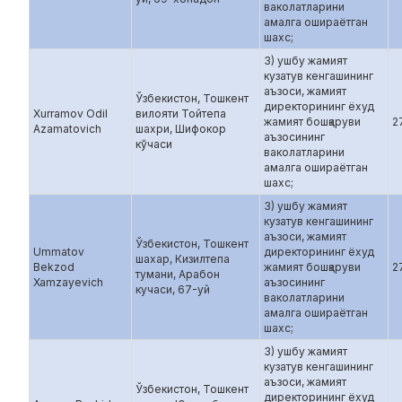
ваколатларини
амалга ошираётган
шахс;
3) ушбу жамият
кузатув кенгашининг
аъзоси, жамият
Ўзбекистон, Тошкент
директорининг ёхуд
Xurramov Odil
вилояти Тойтепа
жамият бошқаруви
2
Azamatovich
шахри, Шифокор
аъзосининг
кўчаси
ваколатларини
амалга ошираётган
шахс;
3) ушбу жамият
кузатув кенгашининг
аъзоси, жамият
Ўзбекистон, Тошкент
Ummatov
директорининг ёхуд
шахар, Кизилтепа
Bekzod
жамият бошқаруви
2
тумани, Арабон
Xamzayevich
аъзосининг
кучаси, 67-уй
ваколатларини
амалга ошираётган
шахс;
3) ушбу жамият
кузатув кенгашининг
аъзоси, жамият
Ўзбекистон, Тошкент
директорининг ёхуд