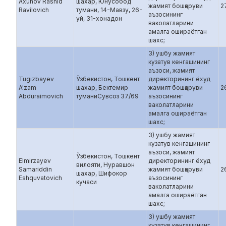
Axunov Rashid
шахар, Юнусобод
жамият бошқаруви
2
Ravilovich
тумани, 14-Мавзу, 26-
аъзосининг
уй, 31-хонадон
ваколатларини
амалга ошираётган
шахс;
3) ушбу жамият
кузатув кенгашининг
аъзоси, жамият
Tugizbayev
Ўзбекистон, Тошкент
директорининг ёхуд
A'zam
шахар, Бектемир
жамият бошқаруви
2
Abduraimovich
туманиСувсоз 37/69
аъзосининг
ваколатларини
амалга ошираётган
шахс;
3) ушбу жамият
кузатув кенгашининг
аъзоси, жамият
Ўзбекистон, Тошкент
Elmirzayev
директорининг ёхуд
вилояти, Нуравшон
Samariddin
жамият бошқаруви
2
шахар, Шифокор
Eshquvatovich
аъзосининг
кучаси
ваколатларини
амалга ошираётган
шахс;
3) ушбу жамият
кузатув кенгашининг