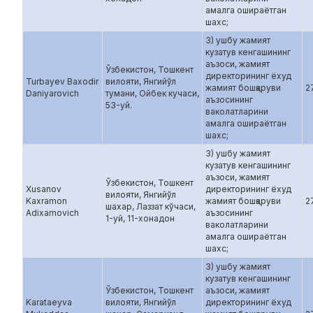
амалга ошираётган
шахс;
3) ушбу жамият
кузатув кенгашининг
аъзоси, жамият
Ўзбекистон, Тошкент
директорининг ёхуд
Turbayev Baxodir
вилояти, Янгийўл
жамият бошқаруви
2
Daniyarovich
тумани, Ойбек кучаси,
аъзосининг
53-уй.
ваколатларини
амалга ошираётган
шахс;
3) ушбу жамият
кузатув кенгашининг
аъзоси, жамият
Ўзбекистон, Тошкент
Xusanov
директорининг ёхуд
вилояти, Янгийўл
Kaxramon
жамият бошқаруви
2
шахар, Лаззат кўчаси,
Adixamovich
аъзосининг
1-уй, 11-хонадон
ваколатларини
амалга ошираётган
шахс;
3) ушбу жамият
кузатув кенгашининг
Ўзбекистон, Тошкент
аъзоси, жамият
Karataeyva
вилояти, Янгийўл
директорининг ёхуд