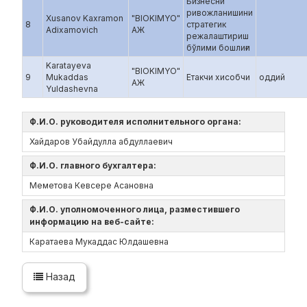
Бизнесни
ривожланишини
Xusanov Kaxramon
"BIOKIMYO"
8
стратегик
Adixamovich
АЖ
режалаштириш
бўлими бошлиғи
Karatayeva
"BIOKIMYO"
9
Mukaddas
Етакчи хисобчи
оддий
АЖ
Yuldashevna
Ф.И.О. руководителя исполнительного органа:
Хайдаров Убайдулла абдуллаевич
Ф.И.О. главного бухгалтера:
Меметова Кевсере Асановна
Ф.И.О. уполномоченного лица, разместившего
информацию на веб-сайте:
Каратаева Мукаддас Юлдашевна
Назад