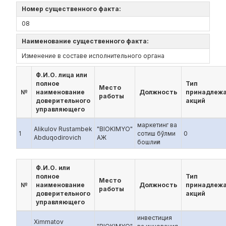
Номер существенного факта:
08
Наименование существенного факта:
Изменение в составе исполнительного органа
Ф.И.О. лица или
полное
Тип
Место
№
наименование
Должность
принадлеж
работы
доверительного
акций
управляющего
маркетинг ва
Alikulov Rustambek
"BIOKIMYO"
1
сотиш бўлми
0
Abduqodirovich
АЖ
бошлиғи
Ф.И.О. или
полное
Тип
Место
№
наименование
Должность
принадлеж
работы
доверительного
акций
управляющего
инвестиция
Ximmatov