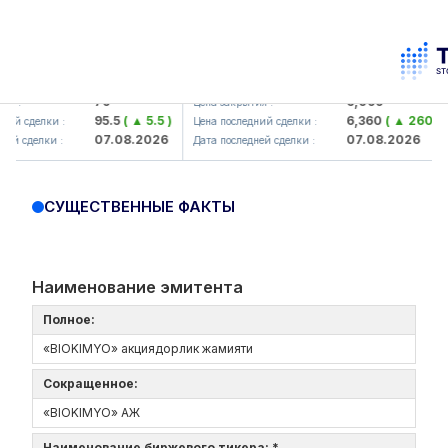
amkorbank> ATB)
UZMK (<O'zmetkombinat> AJ)
79
6,099
 :
Цена закрытия :
95.5
( ▲ 5.5 )
6,360
( ▲ 260.04 )
й сделки :
Цена последний сделки :
07.08.2026
07.08.2026
й сделки :
Дата последней сделки :
СУЩЕСТВЕННЫЕ ФАКТЫ
Наименование эмитента
Полное:
«BIOKIMYO» акциядорлик жамияти
Сокращенное:
«BIOKIMYO» АЖ
Наименование биржевого тикера: *