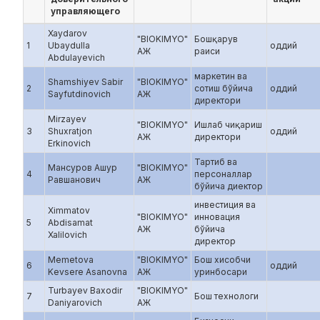
управляющего
Xaydarov
"BIOKIMYO"
Бошқарув
1
Ubaydulla
оддий
АЖ
раиси
Abdulayevich
маркетин ва
Shamshiyev Sabir
"BIOKIMYO"
2
сотиш бўйича
оддий
Sayfutdinovich
АЖ
директори
Mirzayev
"BIOKIMYO"
Ишлаб чиқариш
3
Shuxratjon
оддий
АЖ
директори
Erkinovich
Тартиб ва
Мансуров Ашур
"BIOKIMYO"
4
персоналлар
Равшанович
АЖ
бўйича диектор
инвестиция ва
Ximmatov
"BIOKIMYO"
инновация
5
Abdisamat
АЖ
бўйича
Xalilovich
директор
Memetova
"BIOKIMYO"
Бош хисобчи
6
оддий
Kevsere Asanovna
АЖ
уринбосари
Turbayev Baxodir
"BIOKIMYO"
7
Бош технологи
Daniyarovich
АЖ