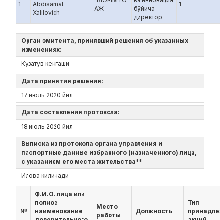
"BIOKIMYO"
ва инновация
1
Abdisamat
1
АЖ
бўйича
Xalilovich
директор
Орган эмитента, принявший решения об указанных
изменениях:
Кузатув кенгаши
Дата принятия решения:
17 июль 2020 йил
Дата составления протокола:
18 июль 2020 йил
Выписка из протокола органа управления и
паспортные данные избранного (назначенного) лица,
с указанием его места жительства**
Илова килинади
Ф.И.О. лица или
полное
Тип
Место
№
наименование
Должность
принадл
работы
доверительного
акций