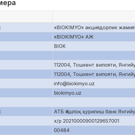
мера
:
«BIOKIMYO» акциядорлик жамия
«BIOKIMYO» АЖ
BIOK
112004, Тошкент вилояти, Янгийу
112004, Тошкент вилояти, Янгийу
info@biokimyo.uz
biokimyo.uz
:
АТБ Қишлоқ қурилиш банк Янгий
х/р 20210000900129657001
00484