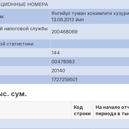
АЦИОННЫЕ НОМЕРА
Янгийул туман хокимлиги хузур
м:
13.06.2013 йил
й налоговой службы
200468069
ой статистики
144
00478983
20140
1727259501
ыс. сум.
Код
На начало от
строки
периода в ты