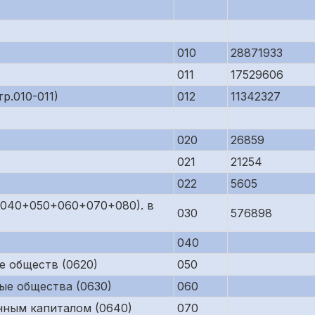
010
28871933
011
17529606
р.010-011)
012
11342327
020
26859
021
21254
022
5605
р.040+050+060+070+080). в
030
576898
040
е обществ (0620)
050
ые общества (0630)
060
нным капиталом (0640)
070