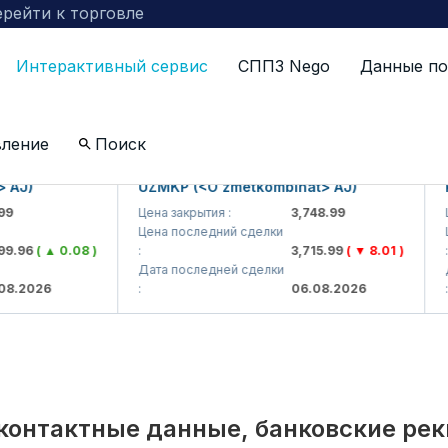
рейти к торговле
Интерактивный сервис
СППЗ Nego
Данные по
по компаниям включенных в биржевой котировальны
вление
Поиск
)
UZMKP (<O'zmetkombinat> AJ)
KVTS
Цена закрытия :
3,748.99
Цена 
Цена последний сделки
Цена 
6
( ▲ 0.08 )
:
3,715.99
( ▼ 8.01 )
:
Дата последней сделки
Дата 
026
:
06.08.2026
:
контактные данные, банковские ре