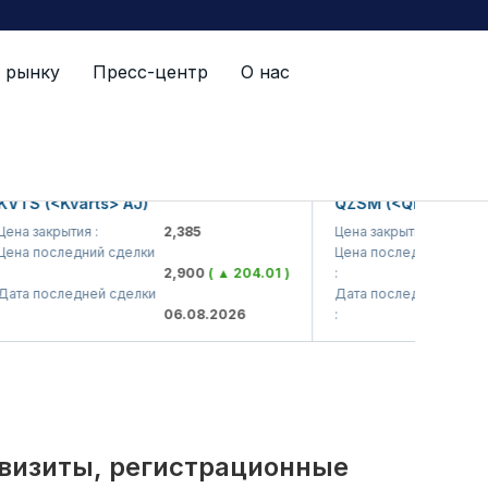
 рынку
Пресс-центр
О нас
й список
 (<Kvarts> AJ)
QZSM (<Qizilqumsement
закрытия :
2,385
Цена закрытия :
1,
последний сделки
Цена последний сделки
2,900
( ▲ 204.01 )
:
1,
последней сделки
Дата последней сделки
06.08.2026
:
06
квизиты, регистрационные