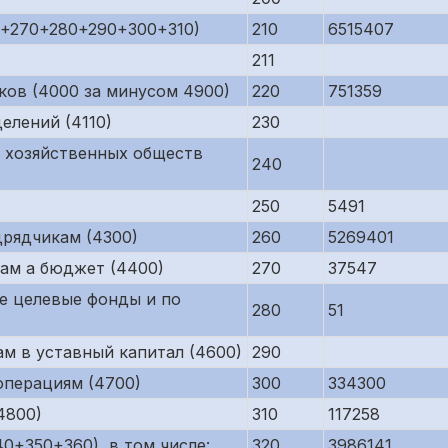
0+270+280+290+300+310)
210
6515407
211
ков (4000 за минусом 4900)
220
751359
елений (4110)
230
 хозяйственных обществ
240
250
5491
рядчикам (4300)
260
5269401
ам а бюджет (4400)
270
37547
е целевые фонды и по
280
51
м в уставный капитал (4600)
290
операциям (4700)
300
334300
4800)
310
117258
0+350+360), в том числе:
320
3986141