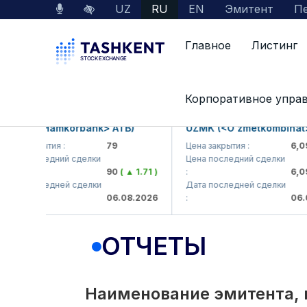
UZ
RU
EN
Эмитент
Пе
Главное
Листинг
Interactive Services
Раскрытие информации 
Корпоративное упра
B (<Hamkorbank> ATB)
UZMK (<O'zmetkombinat> AJ
 закрытия :
79
Цена закрытия :
6,099
 последний сделки
Цена последний сделки
90
( ▲ 1.71 )
:
6,099.9
 последней сделки
Дата последней сделки
06.08.2026
:
06.08.2
ОТЧЕТЫ
Наименование эмитента, 