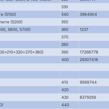
330
е (5100)
340
3984904
люте (5200)
350
00, 5800, 5700)
360
1237
370
380
200+210+320+370+380)
390
17268778
400
29307418
410
9569744
420
430
8379256
0)
440