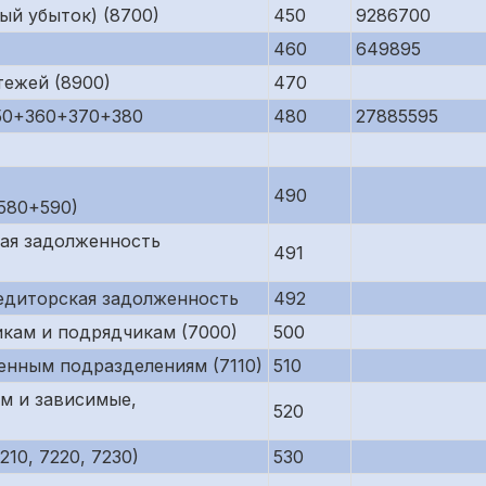
ый убыток) (8700)
450
9286700
460
649895
тежей (8900)
470
50+360+370+380
480
27885595
490
580+590)
кая задолженность
491
редиторская задолженность
492
кам и подрядчикам (7000)
500
енным подразделениям (7110)
510
м и зависимые,
520
10, 7220, 7230)
530