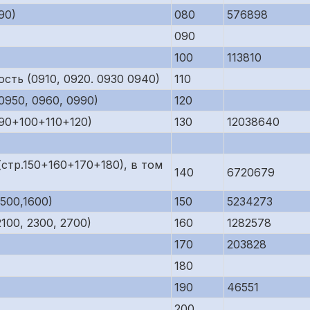
90)
080
576898
090
100
113810
сть (0910, 0920. 0930 0940)
110
950, 0960, 0990)
120
90+100+110+120)
130
12038640
стр.150+160+170+180), в том
140
6720679
500,1600)
150
5234273
00, 2300, 2700)
160
1282578
170
203828
180
190
46551
200