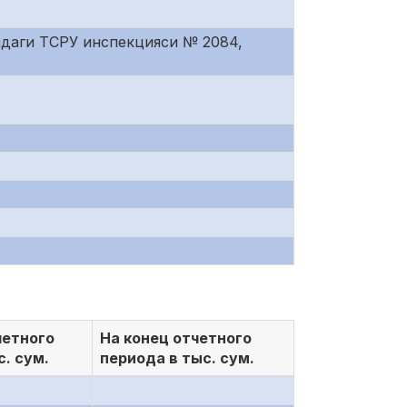
идаги ТСРУ инспекцияси № 2084,
четного
На конец отчетного
с. сум.
периода в тыс. сум.