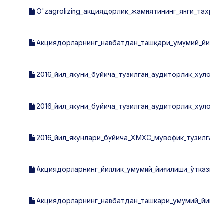
O'zagrolizing_акциядорлик_жамиятининг_янги_тахри
Акциядорларнинг_навбатдан_ташқари_умумий_йиғил
2016_йил_якуни_буйича_тузилган_аудиторлик_хулоса
2016_йил_якуни_буйича_тузилган_аудиторлик_хулосас
2016_йил_якунлари_буйича_ХМХС_мувофик_тузилган_
Акциядорларнинг_йиллик_умумий_йиғилиши_ўтказиш
Акциядорларнинг_навбатдан_ташкари_умумий_йигил