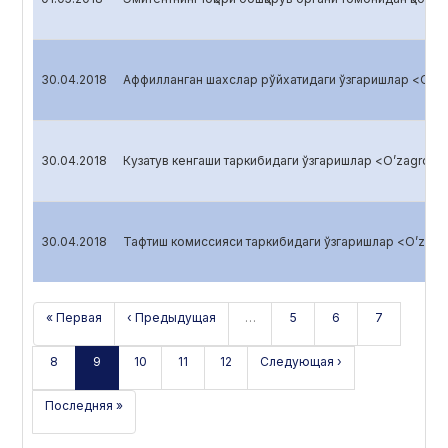
30.04.2018
Аффилланган шахслар рўйхатидаги ўзгаришлар <O’zag
30.04.2018
Кузатув кенгаши таркибидаги ўзгаришлар <O’zagroliz
30.04.2018
Тафтиш комиссияси таркибидаги ўзгаришлар <O’zagro
« Первая
‹ Предыдущая
…
5
6
7
8
9
10
11
12
Следующая ›
Последняя »