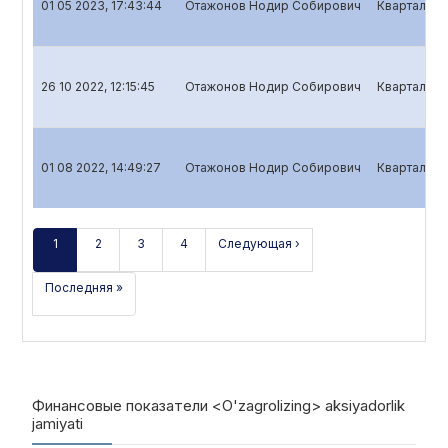
01 05 2023, 17:43:44
Отажонов Нодир Собирович
Квартальны
26 10 2022, 12:15:45
Отажонов Нодир Собирович
Квартальны
01 08 2022, 14:49:27
Отажонов Нодир Собирович
Квартальны
1
2
3
4
Следующая ›
Последняя »
Финансовые показатели <O'zagrolizing> aksiyadorlik
jamiyati