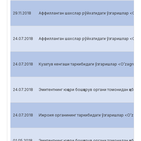
29.11.2018
Аффилланган шахслар рўйхатидаги ўзгаришлар <O’zag
24.07.2018
Аффилланган шахслар рўйхатидаги ўзгаришлар <O’zag
24.07.2018
Кузатув кенгаши таркибидаги ўзгаришлар <O’zagroliz
24.07.2018
Эмитентнинг юқори бошқарув органи томонидан қабул қи
24.07.2018
Ижроия органининг таркибидаги ўзгаришлар <O’zagro
01.05.2018
Эмитентнинг юқори бошқарув органи томонидан қабул қи