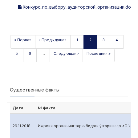
Конкурс_по_выбору_аудиторской_организации.docx
« Первая
‹ Предыдущая
1
2
3
4
5
6
…
Следующая ›
Последняя »
Существенные факты
Дата
№ факта
29.11.2018
Ижроия органининг таркибидаги ўзгаришлар <O’zagro