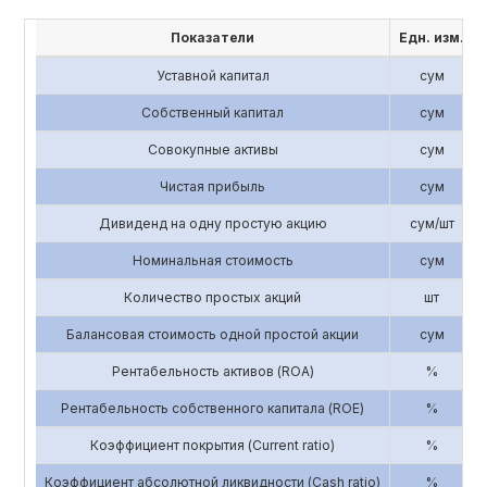
Показатели
Едн. изм.
Уставной капитал
сум
Собственный капитал
сум
Совокупные активы
сум
Чистая прибыль
сум
Дивиденд на одну простую акцию
сум/шт
Номинальная стоимость
сум
Количество простых акций
шт
Балансовая стоимость одной простой акции
сум
Рентабельность активов (ROA)
%
Рентабельность собственного капитала (ROE)
%
Коэффициент покрытия (Current ratio)
%
Коэффициент абсолютной ликвидности (Cash ratio)
%