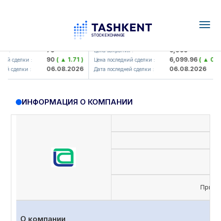
Togg
navig
amkorbank> ATB)
UZMK (<O'zmetkombinat> AJ)
79
6,099
 :
Цена закрытия :
90
( ▲ 1.71 )
6,099.96
( ▲ 0.08 
й сделки :
Цена последний сделки :
06.08.2026
06.08.2026
й сделки :
Дата последней сделки :
ИНФОРМАЦИЯ О КОМПАНИИ
Приви
О компании