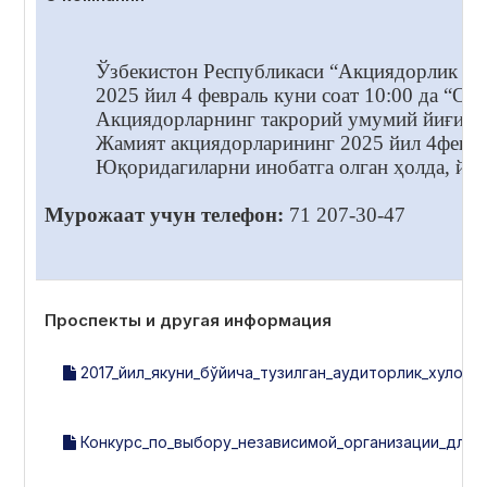
Ўзбекистон Республикаси “Акциядорлик жам
2025 йил 4 февраль куни соат 10:00 да “
Акциядорларнинг такрорий умумий йиғилиш
Жамият акциядорларининг 2025 йил 4февра
Юқоридагиларни инобатга олган ҳолда, йиғ
Мурожаат учун телефон:
71 207-30-47
Проспекты и другая информация
2017_йил_якуни_бўйича_тузилган_аудиторлик_хулосас
Конкурс_по_выбору_независимой_организации_для_