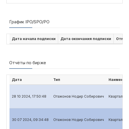
График IPO/SPO/PO
Дата начала подписки
Дата окончания подписки
Отмен
Отчёты по бирже
Дата
Тип
Наименова
28 10 2024, 17:50:48
Отажонов Нодир Собирович
Квартальны
30 07 2024, 09:34:48
Отажонов Нодир Собирович
Квартальны