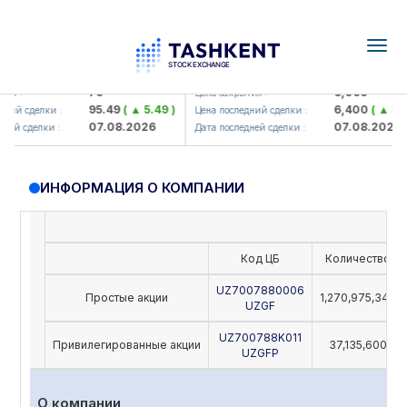
Togg
navig
Hamkorbank> ATB)
UZMK (<O'zmetkombinat> AJ)
79
6,099
я :
Цена закрытия :
95.49
( ▲ 5.49 )
6,400
( ▲ 300
ий сделки :
Цена последний сделки :
07.08.2026
07.08.2026
ей сделки :
Дата последней сделки :
ИНФОРМАЦИЯ О КОМПАНИИ
Код ЦБ
Количество
UZ7007880006
Простые акции
1,270,975,342
UZGF
UZ700788K011
Привилегированные акции
37,135,600
UZGFP
О компании