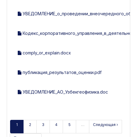
УВЕДОМЛЕНИЕ_о_проведении_внеочередного_общего
Кодекс_корпоративного_управления_в_деятельности
comply_or_explain.docx
публикация_результатов_оценки.pdf
УВЕДОМЛЕНИЕ_АО_Узбекгеофизика.doc
1
2
3
4
5
…
Следующая ›