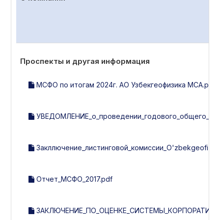
Проспекты и другая информация
МСФО по итогам 2024г. АО Узбекгеофизика МСА.pdf
УВЕДОМЛЕНИЕ_о_проведении_годового_общего_собр
Закллючение_листинговой_комиссии_O'zbekgeofizika_з
Отчет_МСФО_2017.pdf
ЗАКЛЮЧЕНИЕ_ПО_ОЦЕНКЕ_СИСТЕМЫ_КОРПОРАТИВНОГ