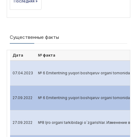
Последняя »
Существенные факты
Дата
№ факта
07.04.2023
№ 6 Emitentning yuqori boshqaruv organi tomonidan 
27.09.2022
№ 6 Emitentning yuqori boshqaruv organi tomonidan 
27.09.2022
№8 Ijro organi tarkibidagi o`zgarishlar. Изменение в 