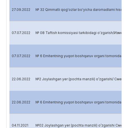
27.09.2022
№ 32 Qimmatli qog'ozlar bo'yicha daromadlarni hisob
07.07.2022
№ 08 Taftish komissiyasi tarkibidagi o'zgarish/Изме
07.07.2022
№ 6 Emitentning yuqori boshqaruv organi tomonidan 
22.06.2022
№2 Joylashgan yer (pochta manzili) o’zgarishi/ Смена
22.06.2022
№ 6 Emitentning yuqori boshqaruv organi tomonidan 
04.11.2021
№02 Joylashgan yer (pochta manzili) o’zgarishi Смен