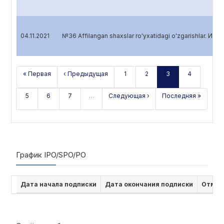
04.11.2021
№36 Affilangan shaxslar ro'yxatidagi o'zgarishlar. Изм
« Первая
‹ Предыдущая
1
2
3
4
5
6
7
…
Следующая ›
Последняя »
График IPO/SPO/PO
Дата начала подписки
Дата окончания подписки
Отмен