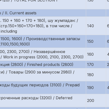
120) / TOTAL FOR SECTION I
130
/ II. Current assets
150 + 160 + 170 + 180), шу жумладан: /
стр.150+160+170+180), в том числе /
140
 including
, 1500, 1600) / Производственные запасы
150
,1100,1500,1600)
100, 2300, 2700) / Незавершённое
160
/ Work in progress (2000, 2100, 2300, 2700)
ция (2800) / Finished products (2800)
170
и) / Товары (2900 за минусом 2980) /
180
ходы будущих периодов (3100) / Prepaid
190
сроченные расходы (3200) / Deferred
200