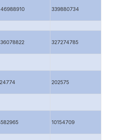
346988910
339880734
336078822
327274785
124774
202575
8582965
10154709