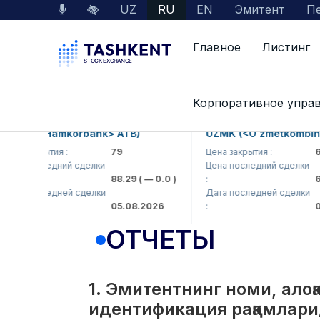
UZ
RU
EN
Эмитент
Пе
Главное
Листинг
Interactive Services
Раскрытие информации 
Корпоративное упра
B (<Hamkorbank> ATB)
UZMK (<O'zmetkombinat> 
закрытия :
79
Цена закрытия :
6,099
 последний сделки
Цена последний сделки
88.29
( — 0.0 )
:
6,099
 последней сделки
Дата последней сделки
05.08.2026
:
05.08
ОТЧЕТЫ
1. Эмитентнинг номи, ало
идентификация рақамлари