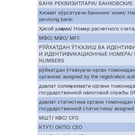
БАНК РЕКВИЗИТЛАРИ/ БАНКОВСКИЕ 
Хизмат кўрсатувчи банкнинг номи/ Н
servicing bank:
Ҳисоб рақами/ Номер расчетного счета/
МФО/ МФО/ MFI:
РЎЙХАТДАН ЎТКАЗИШ ВА ИДЕНТИФ
И ИДЕНТИФИКАЦИОННЫЕ НОМЕРА/ RE
NUMBERS
рўйхатдан ўтказувчи орган томонида
органом/ assigned by the registration auth
давлат солиқ хизмати органи томонид
государственной налоговой службы (ИНН)
давлат статистика органи томонидан 
государственной статистики/ assigned by s
МШТ/ КФС/ CFO
КТУТ/ ОКПО: CEO