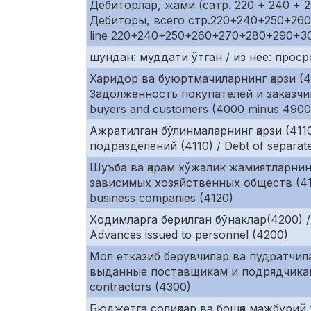
Дебиторлар, жами (сатр. 220 + 240 + 25
Дебиторы, всего стр.220+240+250+260+
line 220+240+250+260+270+280+290+3
шундан: муддати ўтган / из нее: просроч
Харидор ва буюртмачиларнинг қарзи (4
Задолженность покупателей и заказчик
buyers and customers (4000 minus 4900
Ажратилган бўлинмаларнинг қарзи (411
подразделений (4110) / Debt of separate 
Шуъба ва қарам хўжалик жамиятларнинг
зависимых хозяйственных обществ (4120)
business companies (4120)
Ходимларга берилган бўнаклар(4200) /
Advances issued to personnel (4200)
Мол етказиб берувчилар ва пудратчила
выданные поставщикам и подрядчикам (4
contractors (4300)
Бюджетга солиқлар ва бошқа мажбурий 