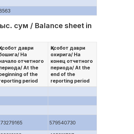
8563
с. сум / Balance sheet in
Ҳисобот даври
Ҳисобот даври
бошига/ На
охирига/ На
начало отчетного
конец отчетного
периода/ At the
периода/ At the
beginning of the
end of the
reporting period
reporting period
573279165
579540730