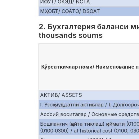
ИФУТ/ ОКЭД/ NCTA
МҲОБТ/ СОАТО/ DSOAT
2. Бухгалтерия баланси ми
thousands soums
Кўрсаткичлар номи/ Наименование по
АКТИВ/ ASSETS
I. Узоқ муддатли активлар / I. Долгосро
Асосий воситалар / Основные средства 
Бошланғич (қайта тиклаш) қиймати (010
(0100,0300) / at historical cost (0100, 03