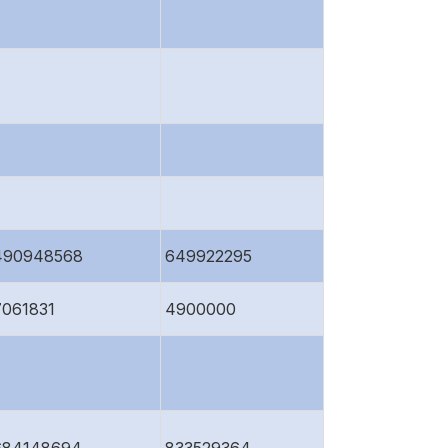
490948568
649922295
7061831
4900000