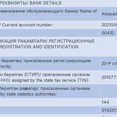
РЕКВИЗИТЫ/ BANK DETAILS:
аименование обслуживающего банка/ Name of
Aksiyad
 Current account number:
202100
00432
ИКАЦИЯ РАҚАМЛАРИ/ РЕГИСТРАЦИОННЫЕ
GISTRATION AND IDENTIFICATION
н берилган/ присвоенные регистрирующим
23-P от
ority:
ан берилган (СТИР)/ присвоенные органом
201577
/ assigned by the state tax service (TIN):
берилган рақамлар/ присвоенные органами
tate statistics authorities:
144
014337