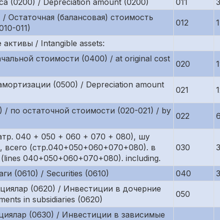
 (0200) / Depreciation amount (0200)
011
11) / Остаточная (балансовая) стоимость
012
.010-011)
тивы / Intangible assets:
альной стоимости (0400) / at original cost
020
мортизации (0500) / Depreciation amount
021
1) / по остаточной стоимости (020-021) / by
022
тр. 040 + 050 + 060 + 070 + 080), шу
 всего (стр.040+050+060+070+080). в
030
l (lines 040+050+060+070+080). including.
и (0610) / Securities (0610)
040
иялар (0620) / Инвестиции в дочерние
050
nts in subsidiaries (0620)
иялар (0630) / Инвестиции в зависимые