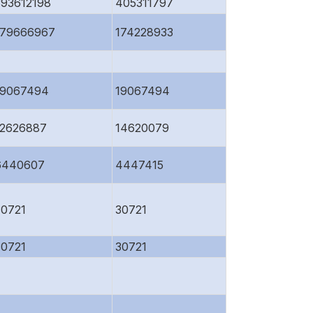
393612198
405311797
179666967
174228933
19067494
19067494
12626887
14620079
6440607
4447415
30721
30721
30721
30721