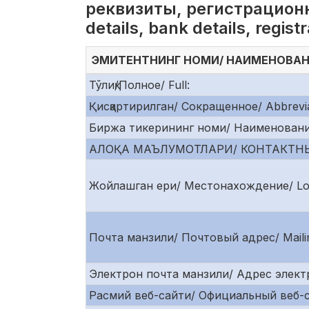
реквизиты, регистрационн
details, bank details, regis
ЭМИТЕНТНИНГ НОМИ/ НАИМЕНОВАНИ
Тўлиқ/Полное/ Full:
Қисқартирилган/ Сокращенное/ Abbrevia
Биржа тикерининг номи/ Наименование 
АЛОҚА МАЪЛУМОТЛАРИ/ КОНТАКТНЫ
Жойлашган ери/ Местонахождение/ Loc
Почта манзили/ Почтовый адрес/ Mailin
Электрон почта манзили/ Адрес электр
Расмий веб-сайти/ Официальный веб-сайт