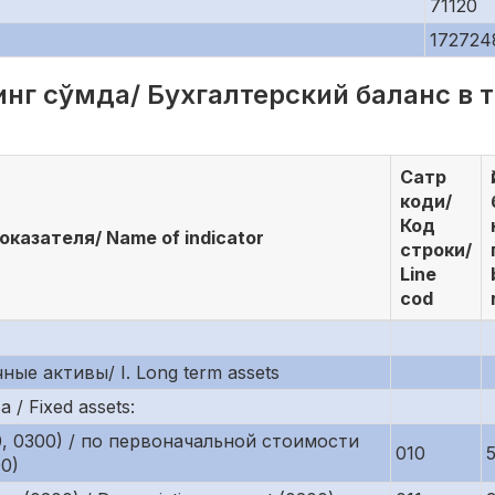
71120
172724
нг сўмда/ Бухгалтерский баланс в ты
Сатр
коди/
Код
казателя/ Name of indicator
строки/
Line
cod
чные активы/ I. Long term assets
/ Fixed assets:
0, 0300) / по первоначальной стоимости
010
00)