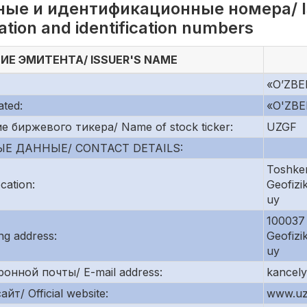
ые и идентификационные номера/ Is
tration and identification numbers
Е ЭМИТЕНТА/ ISSUER'S NAME
«O’ZBE
ted:
«O'ZBE
биржевого тикера/ Name of stock ticker:
UZGF
Е ДАННЫЕ/ CONTACT DETAILS:
Toshken
ation:
Geofizi
uy
100037 
g address:
Geofizi
uy
онной почты/ E-mail address:
kancely
/ Official website:
www.uz