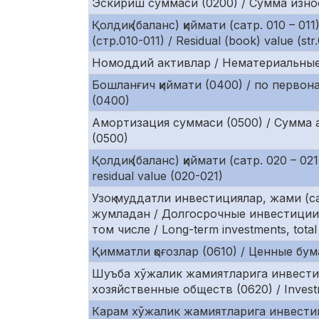
Эскириш суммаси (0200) / Сумма износа
Қолдиқ (баланс) қиймати (сатр. 010 – 0
(стр.010-011) / Residual (book) value (str
Номоддий активлар / Нематериальные ак
Бошланғич қиймати (0400) / по первонач
(0400)
Амортизация суммаси (0500) / Сумма а
(0500)
Қолдиқ (баланс) қиймати (сатр. 020 – 02
residual value (020-021)
Узоқ муддатли инвестициялар, жами (са
жумладан / Долгосрочные инвестиции,
том числе / Long-term investments, tota
Қимматли қоғозлар (0610) / Ценные бумаг
Шуъба хўжалик жамиятларига инвестиц
хозяйственные обществ (0620) / Investme
Карам хўжалик жамиятларига инвестиц