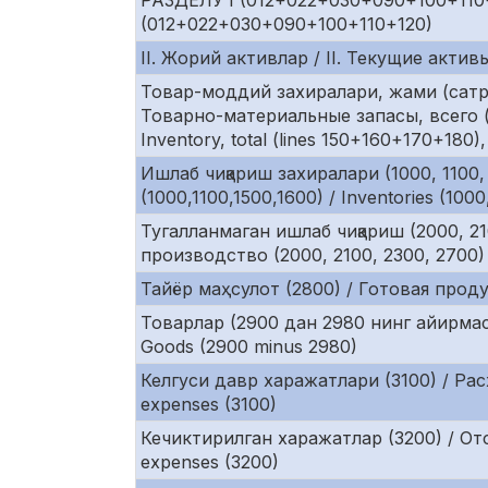
РАЗДЕЛУ I (012+022+030+090+100+110+
(012+022+030+090+100+110+120)
II. Жорий активлар / II. Текущие активы 
Товар-моддий захиралари, жами (сатр. 
Товарно-материальные запасы, всего (
Inventory, total (lines 150+160+170+180),
Ишлаб чиқариш захиралари (1000, 1100
(1000,1100,1500,1600) / Inventories (1000
Тугалланмаган ишлаб чиқариш (2000, 2
производство (2000, 2100, 2300, 2700) 
Тайёр маҳсулот (2800) / Готовая продук
Товарлар (2900 дан 2980 нинг айирмас
Goods (2900 minus 2980)
Келгуси давр харажатлари (3100) / Рас
expenses (3100)
Кечиктирилган харажатлар (3200) / От
expenses (3200)