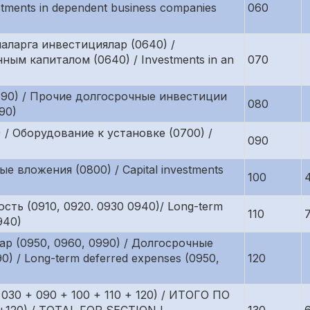
tments in dependent business companies
060
аларга инвестициялар (0640) /
ым капиталом (0640) / Investments in an
070
0690) / Прочие долгосрочные инвестиции
080
690)
 / Оборудование к установке (0700) /
090
е вложения (0800) / Capital investments
100
ть (0910, 0920. 0930 0940)/ Long-term
110
940)
ар (0950, 0960, 0990) / Долгосрочные
) / Long-term deferred expenses (0950,
120
 030 + 090 + 100 + 110 + 120) / ИТОГО ПО