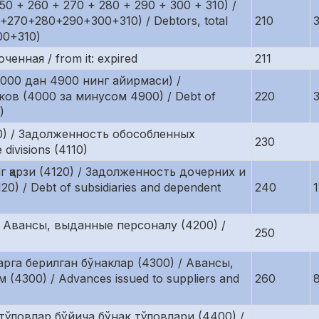
0 + 260 + 270 + 280 + 290 + 300 + 310) /
270+280+290+300+310) / Debtors, total
210
00+310)
енная / from it: expired
211
000 дан 4900 нинг айирмаси) /
ов (4000 за минусом 4900) / Debt of
220
)
0) / Задолженность обособленных
230
divisions (4110)
 қарзи (4120) / Задолженность дочерних и
 / Debt of subsidiaries and dependent
240
 Авансы, выданные персоналу (4200) /
250
рга берилган бўнаклар (4300) / Авансы,
300) / Advances issued to suppliers and
260
тўловлар бўйича бўнак тўловлари (4400) /