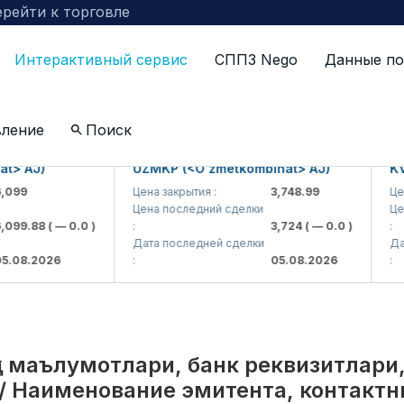
рейти к торговле
Интерактивный сервис
СППЗ Nego
Данные по
по компаниям включенных в биржевой котировальны
вление
Поиск
AJ)
UZMKP (<O'zmetkombinat> AJ)
KVTS (
Цена закрытия :
3,748.99
Цена за
Цена последний сделки
Цена по
.88
( — 0.0 )
:
3,724
( — 0.0 )
:
Дата последней сделки
Дата по
.2026
:
05.08.2026
:
қа маълумотлари, банк реквизитлари
/ Наименование эмитента, контактн