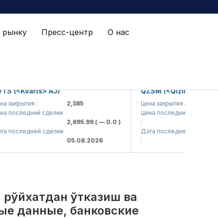
 рынку
Пресс-центр
О нас
й список
<Kvarts> AJ)
QZSM (<Qizilqumsement> 
крытия :
2,385
Цена закрытия :
1,208
следний сделки
Цена последний сделки
2,695.99
( — 0.0 )
:
1,218
следней сделки
Дата последней сделки
05.08.2026
:
05.08
, рўйхатдан ўтказиш ва
ые данные, банковские