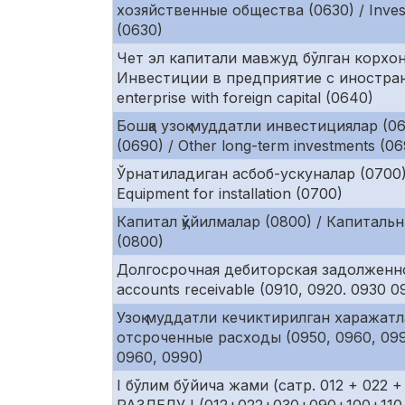
хозяйственные общества (0630) / Inves
(0630)
Чет эл капитали мавжуд бўлган корхон
Инвестиции в предприятие с иностранн
enterprise with foreign capital (0640)
Бошқа узоқ муддатли инвестициялар (
(0690) / Other long-term investments (0
Ўрнатиладиган асбоб-ускуналар (0700)
Equipment for installation (0700)
Капитал қўйилмалар (0800) / Капитальны
(0800)
Долгосрочная дебиторская задолженнос
accounts receivable (0910, 0920. 0930 0
Узоқ муддатли кечиктирилган харажатл
отсроченные расходы (0950, 0960, 0990
0960, 0990)
I бўлим бўйича жами (сатр. 012 + 022 +