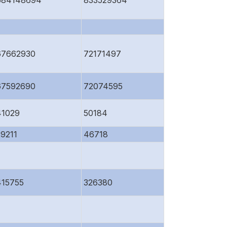
684148694
833529364
67662930
72171497
67592690
72074595
41029
50184
29211
46718
415755
326380